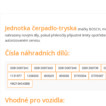
Jednotka čerpadlo-tryska
značky BOSCH, mod
nahrazeny novými díly, pokud překročily přípustné limity opotřebe
autorizovaném servisu.
Čísla náhradních dílů:
038130073AC
038130073AD
038130073AK
038130073R
0
1131977
1206303
450029
450038
DTX5004
DTX5007
YM219A543BB
Vhodné pro vozidla: