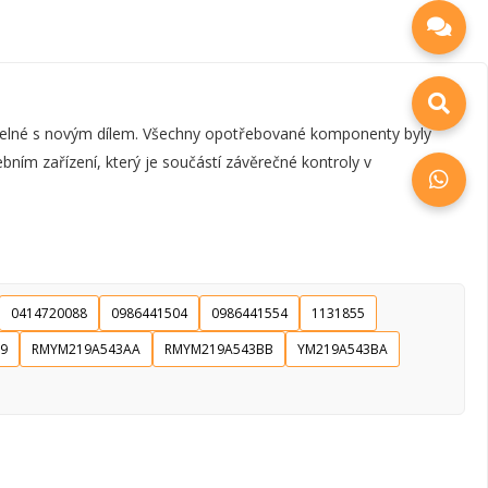
elné s novým dílem. Všechny opotřebované komponenty byly
bním zařízení, který je součástí závěrečné kontroly v
0414720088
0986441504
0986441554
1131855
9
RMYM219A543AA
RMYM219A543BB
YM219A543BA