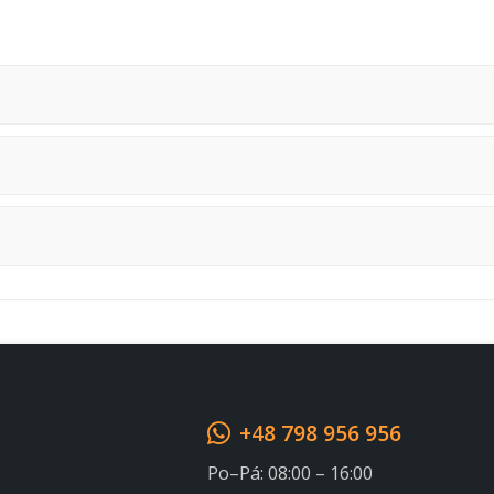
Souhlasím s GDPR
+48 798 956 956
Po–Pá: 08:00 – 16:00