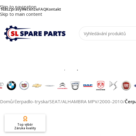
Skip to navigation
 Nás
Zprávy
Recenze
FAQ
Kontakt
Skip to main content
Nutzen Sie die Suche, um passende Produkte zu
Domů
/
čerpadlo-tryska
/
SEAT
/
ALHAMBRA MPV
/
2000-2010
/
Čerp
Top výběr
Záruka kvality