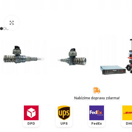
Klikněte pro zvětšení
Nabízíme dopravu zdarma!
DPD
UPS
FedEx
DH