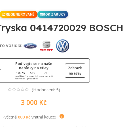
REGENEROVANÉ
ROK ZÁRUKY
 Tryska 0414720029 BOSCH
ro vozidla:
Podívejte se na naše
nabídky na eBay
Zobrazit
100 %
559
76
na eBay
pozitivní
prodaných
pozorovatelů
hodnocení
produktů
(Hodnocení:
5
)
3 000
Kč
(včetně
600
Kč
vratná kauce)