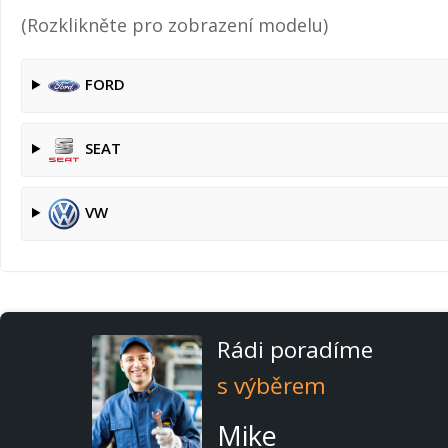
(Rozklikněte pro zobrazení modelu)
FORD
SEAT
VW
Rádi poradíme
s výběrem
Mike