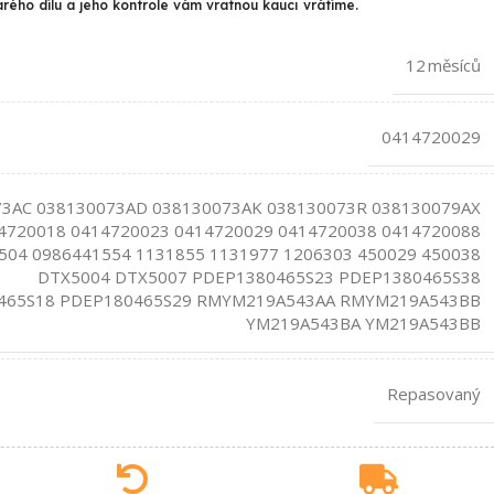
arého dílu a jeho kontrole vám vratnou kauci vrátíme.
12 měsíců
0414720029
3AC 038130073AD 038130073AK 038130073R 038130079AX
4720018 0414720023 0414720029 0414720038 0414720088
504 0986441554 1131855 1131977 1206303 450029 450038
DTX5004 DTX5007 PDEP1380465S23 PDEP1380465S38
465S18 PDEP180465S29 RMYM219A543AA RMYM219A543BB
YM219A543BA YM219A543BB
Repasovaný