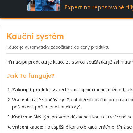
Expert na repasované díl
Kauční systém
Kauce je automaticky započítána do ceny produktu
Při nákupu produktu je kauce za starou součástku již zahrnuta
Jak to funguje?
Zakoupit produkt:
Vyberte v nákupním menu možnost, u kt
Vrácení staré součástky:
Po obdržení nového produktu může
poškození, poškozené konektory).
Kontrola:
Náš tým provede důkladnou kontrolu vrácené souč
Vrácení kauce:
Po úspěšné kontrole kauci vrátíme, čímž se 