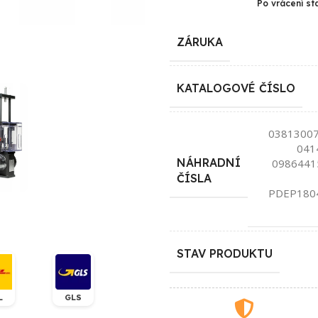
Po vrácení st
ZÁRUKA
KATALOGOVÉ ČÍSLO
03813007
041
NÁHRADNÍ
0986441
ČÍSLA
PDEP180
STAV PRODUKTU
L
GLS