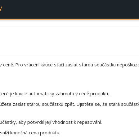
y
 v ceně. Pro vrácení kauce stačí zaslat starou součástku nepoškoz
eré je kauce automaticky zahrnuta v ceně produktu.
te zaslat starou součástku zpět. Ujistěte se, že stará součástk
ástky, aby potvrdil její vhodnost k repasování.
sníží konečná cena produktu.