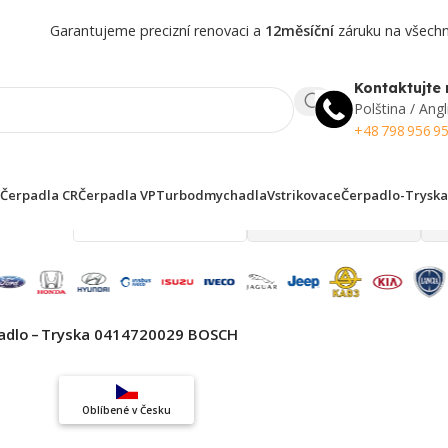
Garantujeme precizní renovaci a
12měsíční
záruku na všechny
Kontaktujte 
Polština / Angl
+48 798 956 9
Čerpadla CR
Čerpadla VP
Turbodmychadla
Vstrikovace
Čerpadlo-Tryska
 finden!
adlo – Tryska 0414720029 BOSCH
Top výběr
Oblíbené v Česku
Záruka kvality