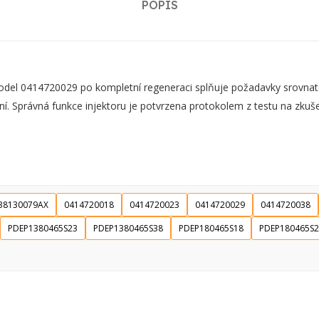
POPIS
el 0414720029 po kompletní regeneraci splňuje požadavky srovnat
ní. Správná funkce injektoru je potvrzena protokolem z testu na zkuše
38130079AX
0414720018
0414720023
0414720029
0414720038
PDEP1380465S23
PDEP1380465S38
PDEP180465S18
PDEP180465S2