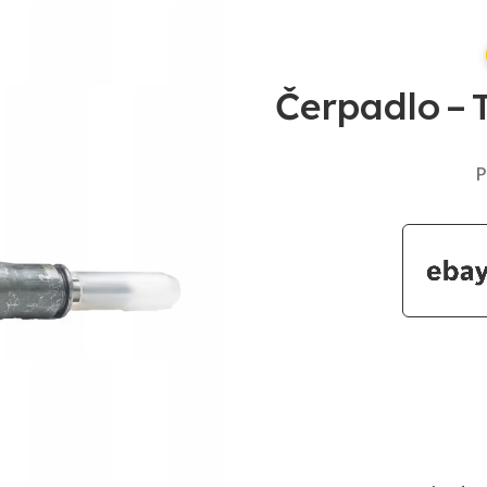
Čerpadlo –
P