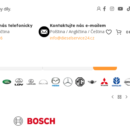
 díly.
nás telefonicky
Kontaktujte nás e-mailem
ičtina
Polština / Angličtina / Čeština
0
56
info@dieselservice24.cz
Hledat
Oblíbené v Česku