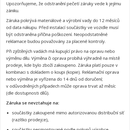
Upozorňujeme, že odstranění pečetí záruky vede k jejímu
zániku.
Záruka pokrývá materiálové a výrobní vady do 12 měsíců
od data nákupu. Před instalací součástky ve vozidle musí
být odstraněna příčina poškození. Neopodstatněné
reklamace budou považovány za placené kontroly.
Při zjištěných vadách má kupující právo na opravu nebo
výměnu dílu. Výměna či oprava probíhá výhradně na místě
prodeje, kde bylo zboží zakoupeno. Záruka platí pouze v
kombinaci s dokladem o koupi (kopie). Reklamační oprava
nebo výměna je vyřízena do 14 dnů od doručení;
v odůvodněných případech může oprava trvat až měsíc
(dle dostupnosti dílů).
Záruka se nevztahuje na:
součástky zakoupené mimo autorizovanou distribuční síť
(razítko prodejce),
součástky nesmontované podle pokynů výrobce,