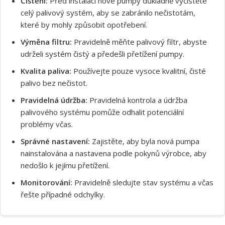
Čištění:
Před instalací nové pumpy důkladně vyčistěte
celý palivový systém, aby se zabránilo nečistotám,
které by mohly způsobit opotřebení.
Výměna filtru:
Pravidelně měňte palivový filtr, abyste
udrželi systém čistý a předešli přetížení pumpy.
Kvalita paliva:
Používejte pouze vysoce kvalitní, čisté
palivo bez nečistot.
Souhlasím s GDPR
Pravidelná údržba:
Pravidelná kontrola a údržba
palivového systému pomůže odhalit potenciální
problémy včas.
Správné nastavení:
Zajistěte, aby byla nová pumpa
nainstalována a nastavena podle pokynů výrobce, aby
nedošlo k jejímu přetížení.
Monitorování:
Pravidelně sledujte stav systému a včas
řešte případné odchylky.