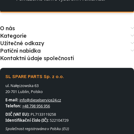
O nás
Kategorie
Užitečné odkazy
Patiční nabídka
Kontaktní údaje společnosti
SL SPARE PARTS Sp. z o.o.
ul. Nałęczowska 63
20-701 Lublin, Polsko
E-mail:
info@dieselservice24.cz
Telefon:
+48 798 956 956
DIČ (VAT EU):
PL7133119258
Identifikační číslo (IČ):
522104729
Společnost registrována v Polsku (EU)