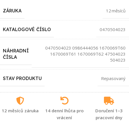
ZÁRUKA
12 měsíců
KATALOGOVÉ ČÍSLO
0470504023
0470504023 0986444056 1670069T60
NÁHRADNÍ
1670069T61 1670069T62 47504023
ČÍSLA
504023
STAV PRODUKTU
Repasovaný
12 měsíců záruka
14 denní lhůta pro
Doručení 1–3
vrácení
pracovní dny