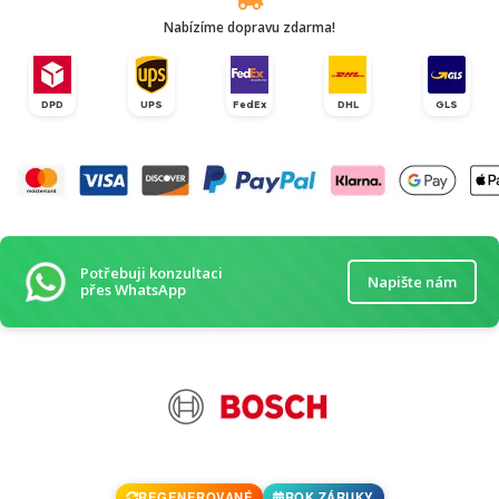
Nabízíme dopravu zdarma!
DPD
UPS
FedEx
DHL
GLS
Potřebuji konzultaci
Napište nám
přes WhatsApp
REGENEROVANÉ
ROK ZÁRUKY