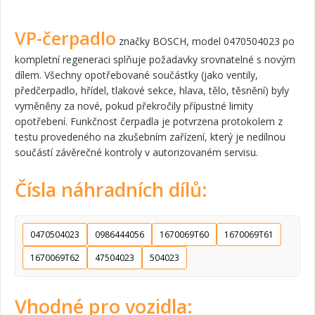
VP-čerpadlo
značky BOSCH, model 0470504023 po
kompletní regeneraci splňuje požadavky srovnatelné s novým
dílem. Všechny opotřebované součástky (jako ventily,
předčerpadlo, hřídel, tlakové sekce, hlava, tělo, těsnění) byly
vyměněny za nové, pokud překročily přípustné limity
opotřebení. Funkčnost čerpadla je potvrzena protokolem z
testu provedeného na zkušebním zařízení, který je nedílnou
součástí závěrečné kontroly v autorizovaném servisu.
Čísla náhradních dílů:
0470504023
0986444056
1670069T60
1670069T61
1670069T62
47504023
504023
Vhodné pro vozidla: