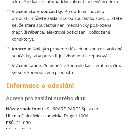
u které je kauce automaticky zahrnuta v ceně produktu.
Vrácení staré součástky:
Po obdržení nového
produktu můžete zaslat starou součástku zpět. Ujistěte
se, že stará součástka není mechanicky poškozená
(např. škrábance, elektrické poškození, poškozené
konektory).
Kontrola:
Náš tým provede důkladnou kontrolu vrácené
součástky, aby potvrdil její vhodnost k repasování.
Vrácení kauce:
Po úspěšné kontrole kauci vrátíme, čímž
se sníží konečná cena produktu.
Informace o odeslání
Adresa pro zaslání starého dílu:
Název společnosti:
SL SPARE PARTS Sp. z o.o.
Ulice a číslo:
Wierzchowiska Drugie 100A
PSČ:
21-050