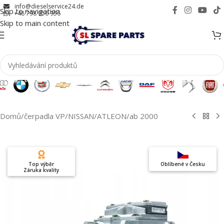
info@dieselservice24.de
Skip to navigation
+48 798 956 956
Skip to main content
Domů
/
čerpadla VP
/
NISSAN
/
ATLEON
/
ab 2000
Top výběr
Oblíbené v Česku
Záruka kvality