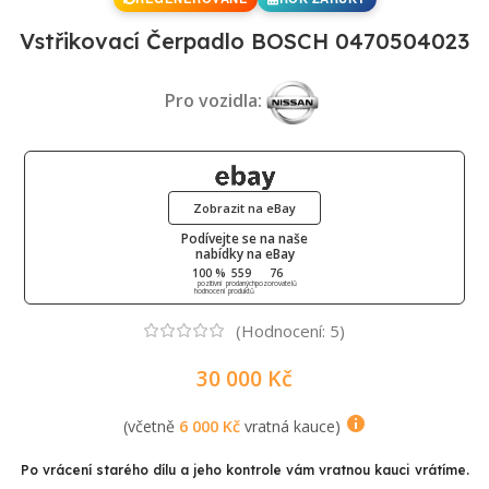
Vstřikovací Čerpadlo BOSCH 0470504023
Pro vozidla:
Zobrazit na eBay
Podívejte se na naše
nabídky na eBay
100 %
559
76
pozitivní
prodaných
pozorovatelů
hodnocení
produktů
(Hodnocení:
5
)
30 000
Kč
(včetně
6 000
Kč
vratná kauce)
Po vrácení starého dílu a jeho kontrole vám vratnou kauci vrátíme.