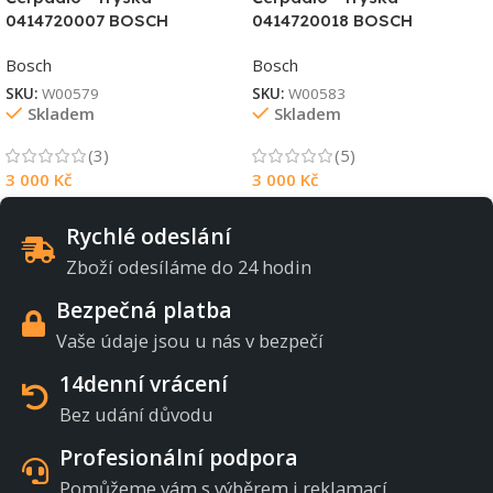
0414720007 BOSCH
0414720018 BOSCH
Bosch
Bosch
SKU:
W00579
SKU:
W00583
Skladem
Skladem
(3)
(5)
3 000
Kč
3 000
Kč
Rychlé odeslání
Zboží odesíláme do 24 hodin
Bezpečná platba
Vaše údaje jsou u nás v bezpečí
14denní vrácení
Bez udání důvodu
Profesionální podpora
Pomůžeme vám s výběrem i reklamací