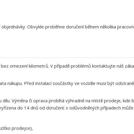
aší objednávky. Obvykle proběhne doručení během několika pracov
bez omezení kilometrů. V případě problémů kontaktujte náš záka
ata nákupu. Před instalací součástky ve vozidle musí být odstra
 dílu. Výměna či oprava probíhá výhradně na místě prodeje, kde b
yřízena do 14 dnů od doručení; v odůvodněných případech může op
zítko prodejce),