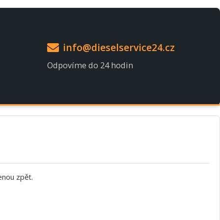
info@dieselservice24.cz
Odpovíme do 24 hodin
enou zpět.