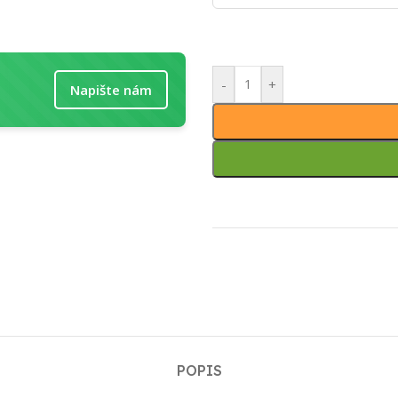
-
+
Napište nám
POPIS