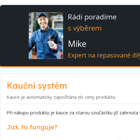
Rádi poradíme
s výběrem
Mike
Expert na repasované díl
Kauční systém
Kauce je automaticky započítána do ceny produktu
Při nákupu produktu je kauce za starou součástku již zahrnuta
Jak to funguje?