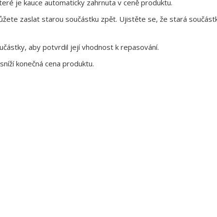
eré je kauce automaticky zahrnuta v ceně produktu.
te zaslat starou součástku zpět. Ujistěte se, že stará součástk
ástky, aby potvrdil její vhodnost k repasování.
sníží konečná cena produktu.