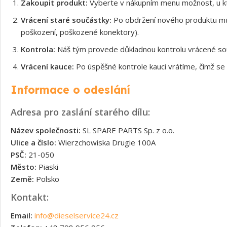
Zakoupit produkt:
Vyberte v nákupním menu možnost, u kt
Vrácení staré součástky:
Po obdržení nového produktu může
poškození, poškozené konektory).
Kontrola:
Náš tým provede důkladnou kontrolu vrácené souč
Vrácení kauce:
Po úspěšné kontrole kauci vrátíme, čímž se 
Informace o odeslání
Adresa pro zaslání starého dílu:
Název společnosti:
SL SPARE PARTS Sp. z o.o.
Ulice a číslo:
Wierzchowiska Drugie 100A
PSČ:
21-050
Město:
Piaski
Země:
Polsko
Kontakt:
Email:
info@dieselservice24.cz