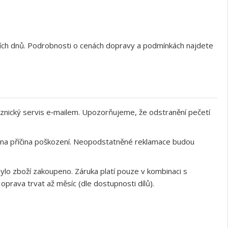
ních dnů. Podrobnosti o cenách dopravy a podmínkách najdete
znický servis e‑mailem. Upozorňujeme, že odstranění pečetí
něna příčina poškození. Neopodstatněné reklamace budou
ylo zboží zakoupeno. Záruka platí pouze v kombinaci s
rava trvat až měsíc (dle dostupnosti dílů).