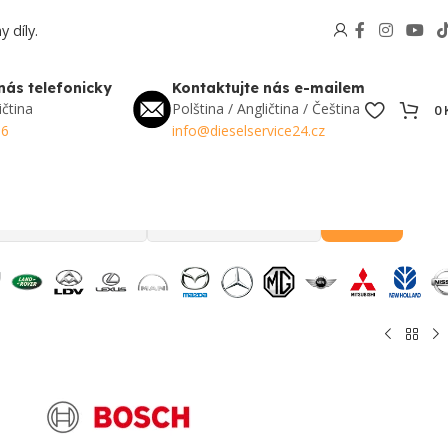
 díly.
nás telefonicky
Kontaktujte nás e-mailem
ičtina
Polština / Angličtina / Čeština
0
56
info@dieselservice24.cz
Hledat
Oblíbené v Česku