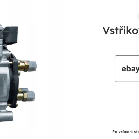
Vstřik
Po vrácení st