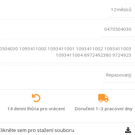
12 měsíců
0470504030
0504030 1093411000 1093411001 1093411002 1093411003
1093411004 8972492380 9724923
Repasovaný
14 denní lhůta pro vrácení
Doručení 1–3 pracovní dny
likněte sem pro stažení souboru