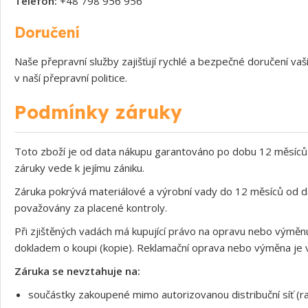
Telefon:
+48 798 956 956
Doručení
Naše přepravní služby zajišťují rychlé a bezpečné doručení v
v naší přepravní politice.
Podmínky záruky
Toto zboží je od data nákupu garantováno po dobu 12 měsíců 
záruky vede k jejímu zániku.
Záruka pokrývá materiálové a výrobní vady do 12 měsíců od d
považovány za placené kontroly.
Při zjištěných vadách má kupující právo na opravu nebo výměnu
dokladem o koupi (kopie). Reklamační oprava nebo výměna je v
Záruka se nevztahuje na:
součástky zakoupené mimo autorizovanou distribuční síť (ra