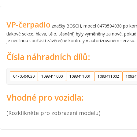
VP-čerpadlo
značky BOSCH, model 0470504030 po komplet
tlakové sekce, hlava, tělo, těsnění) byly vyměněny za nové, pokud
je nedílnou součástí závěrečné kontroly v autorizovaném servisu.
Čísla náhradních dílů:
0470504030
1093411000
1093411001
1093411002
10934
Vhodné pro vozidla:
(Rozklikněte pro zobrazení modelu)