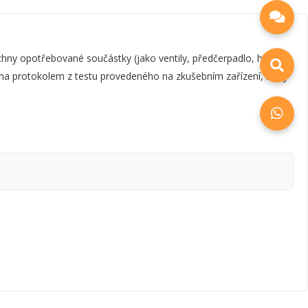
y opotřebované součástky (jako ventily, předčerpadlo, hřídel,
zena protokolem z testu provedeného na zkušebním zařízení, který