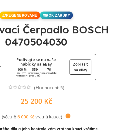
REGENEROVANÉ
ROK ZÁRUKY
ovací Čerpadlo BOSCH
0470504030
Podívejte se na naše
nabídky na eBay
Zobrazit
100 %
559
76
na eBay
pozitivní
prodaných
pozorovatelů
hodnocení
produktů
(Hodnocení:
5
)
25 200
Kč
(včetně
6 000
Kč
vratná kauce)
arého dílu a jeho kontrole vám vratnou kauci vrátíme.