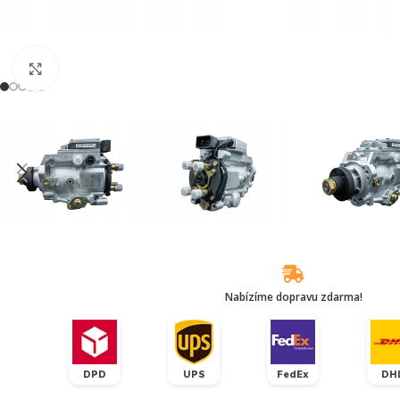
Klikněte pro zvětšení
Nabízíme dopravu zdarma!
DPD
UPS
FedEx
DH