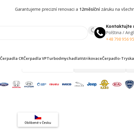
Garantujeme precizní renovaci a
12měsíční
záruku na všechny
Kontaktujte 
Polština / Angl
+48 798 956 9
Čerpadla CR
Čerpadla VP
Turbodmychadla
Vstrikovace
Čerpadlo-Tryska
 finden!
Top výběr
Oblíbené v Česku
Záruka kvality