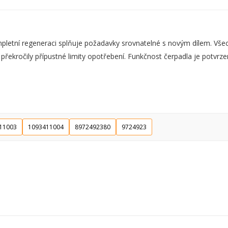
ní regeneraci splňuje požadavky srovnatelné s novým dílem. Všechn
 překročily přípustné limity opotřebení. Funkčnost čerpadla je potvr
11003
1093411004
8972492380
9724923