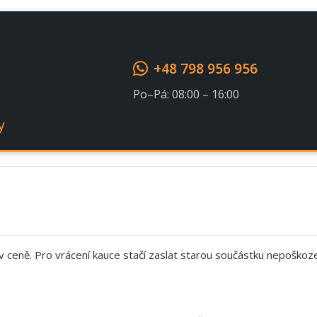
Souhlasím s GDPR
+48 798 956 956
Po–Pá: 08:00 – 16:00
y
 v ceně. Pro vrácení kauce stačí zaslat starou součástku nepoškoz