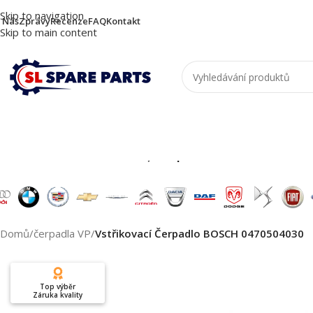
Skip to navigation
 Nás
Zprávy
Recenze
FAQ
Kontakt
Skip to main content
Nutzen Sie die Suche, um passende Produkte zu
Domů
/
čerpadla VP
/
Vstřikovací Čerpadlo BOSCH 0470504030
Top výběr
Záruka kvality