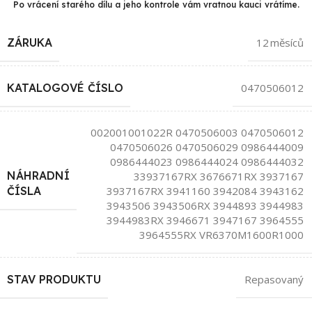
Po vrácení starého dílu a jeho kontrole vám vratnou kauci vrátíme.
ZÁRUKA
12 měsíců
KATALOGOVÉ ČÍSLO
0470506012
002001001022R 0470506003 0470506012
0470506026 0470506029 0986444009
0986444023 0986444024 0986444032
NÁHRADNÍ
33937167RX 3676671RX 3937167
3937167RX 3941160 3942084 3943162
ČÍSLA
3943506 3943506RX 3944893 3944983
3944983RX 3946671 3947167 3964555
3964555RX VR6370M1600R1000
STAV PRODUKTU
Repasovaný