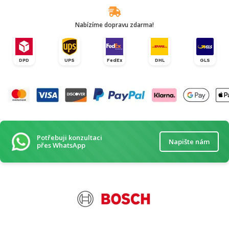
Nabízíme dopravu zdarma!
DPD
UPS
FedEx
DHL
GLS
Potřebuji konzultaci
Napište nám
přes WhatsApp