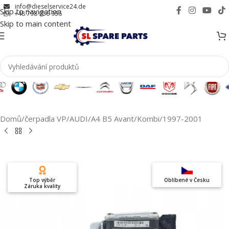
info@dieselservice24.de
Skip to navigation
+48 798 956 956
Skip to main content
Domů
/
čerpadla VP
/
AUDI
/
A4 B5 Avant/Kombi
/
1997-2001
Top výběr
Oblíbené v Česku
Záruka kvality