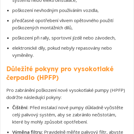
poškození nevhodným používáním vozidla,
předčasné opotřebení vlivem opětovného použití
poškozených montážních dílů,
poškození při rally, sportovní jízdě nebo závodech,
elektronické díly, pokud nebyly repasovány nebo
vyměněny.
Důležité pokyny pro vysokotlaké
Souhlasím s GDPR
čerpadlo (HPFP)
Pro zabránění poškození nové vysokotlaké pumpy (HPFP)
dodržte následující pokyny:
Čištění:
Před instalací nové pumpy důkladně vyčistěte
celý palivový systém, aby se zabránilo nečistotám,
které by mohly způsobit opotřebení.
Výměna filtru:
Pravidelně měňte palivový filtr, abyste