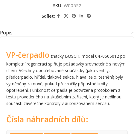
SKU:
W00552
Sdílet:
Popis
VP-čerpadlo
značky BOSCH, model 0470506012 po
kompletní regeneraci splňuje požadavky srovnatelné s novým
dílem. Všechny opotřebované součástky (jako ventily,
předčerpadlo, hřídel, tlakové sekce, hlava, tělo, těsnění) byly
vyměněny za nové, pokud překročily přípustné limity
opotřebení. Funkčnost čerpadla je potvrzena protokolem z
testu provedeného na zkušebním zařízení, který je nedílnou
součástí závěrečné kontroly v autorizovaném servisu.
Čísla náhradních dílů: