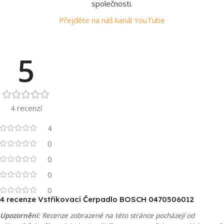
společnosti.
Přejděte na náš kanál YouTube
5
4 recenzí
4
0
0
0
0
4 recenze
Vstřikovací Čerpadlo BOSCH 0470506012
Upozornění:
Recenze zobrazené na této stránce pocházejí od