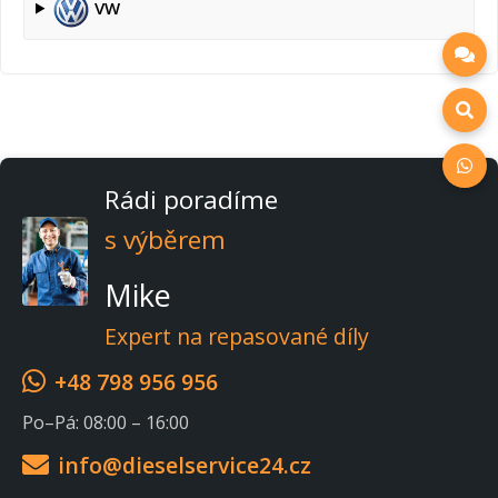
VW
Rádi poradíme
s výběrem
Mike
Expert na repasované díly
+48 798 956 956
Po–Pá: 08:00 – 16:00
info@dieselservice24.cz