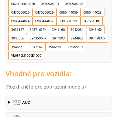
002001001022R
0470506003
0470506012
0470506026
0470506029
0986444009
0986444023
0986444024
0986444032
33937167RX
3676671RX
3937167
3937167RX
3941160
3942084
3943162
3943506
3943506RX
3944893
3944983
3944983RX
3946671
3947167
3964555
3964555RX
VR6370M1600R1000
Vhodné pro vozidla:
(Rozklikněte pro zobrazení modelu)
AUDI