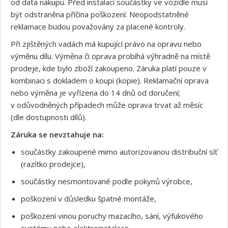
od data nákupu. Před instalací součástky ve vozidle musí
být odstraněna příčina poškození. Neopodstatněné
reklamace budou považovány za placené kontroly.
Při zjištěných vadách má kupující právo na opravu nebo
výměnu dílu. Výměna či oprava probíhá výhradně na místě
prodeje, kde bylo zboží zakoupeno. Záruka platí pouze v
kombinaci s dokladem o koupi (kopie). Reklamační oprava
nebo výměna je vyřízena do 14 dnů od doručení;
v odůvodněných případech může oprava trvat až měsíc
(dle dostupnosti dílů).
Záruka se nevztahuje na:
součástky zakoupené mimo autorizovanou distribuční síť
(razítko prodejce),
součástky nesmontované podle pokynů výrobce,
poškození v důsledku špatné montáže,
poškození vinou poruchy mazacího, sání, výfukového
systému nebo elektroinstalace,