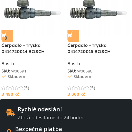
Čerpadlo – Tryska
Čerpadlo – Tryska
0414720014 BOSCH
0414720015 BOSCH
Bosch
Bosch
SKU:
W00591
SKU:
W00588
Skladem
Skladem
(5)
(5)
3 480
Kč
3 000
Kč
Rychlé odeslání
Zboží odesíláme do 24 hodin
Bezpečná platba