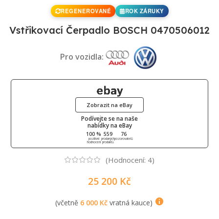
REGENEROVANÉ
ROK ZÁRUKY
Vstřikovací Čerpadlo BOSCH 0470506012
Pro vozidla:
Zobrazit na eBay
Podívejte se na naše
nabídky na eBay
100 %
559
76
pozitivní
prodaných
pozorovatelů
hodnocení
produktů
(Hodnocení:
4
)
25 200
Kč
(včetně
6 000
Kč
vratná kauce)