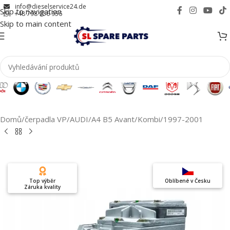
info@dieselservice24.de
Skip to navigation
+48 798 956 956
Skip to main content
Domů
/
čerpadla VP
/
AUDI
/
A4 B5 Avant/Kombi
/
1997-2001
Top výběr
Oblíbené v Česku
Záruka kvality