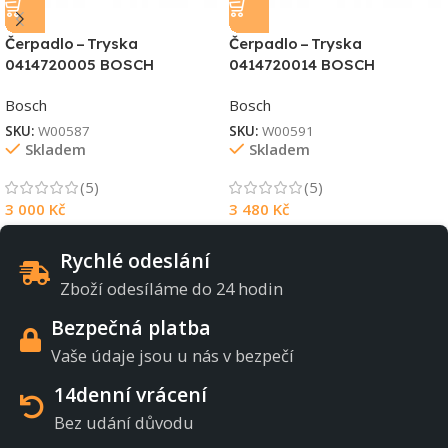
Čerpadlo – Tryska
Čerpadlo – Tryska
0414720005 BOSCH
0414720014 BOSCH
Bosch
Bosch
SKU:
W00587
SKU:
W00591
Skladem
Skladem
(5)
(5)
3 000
Kč
3 480
Kč
Rychlé odeslání
Zboží odesíláme do 24 hodin
Bezpečná platba
Vaše údaje jsou u nás v bezpečí
14denní vrácení
Bez udání důvodu