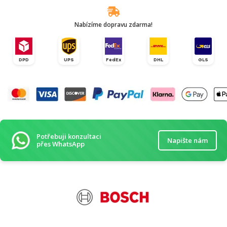
Nabízíme dopravu zdarma!
DPD
UPS
FedEx
DHL
GLS
Potřebuji konzultaci
Napište nám
přes WhatsApp