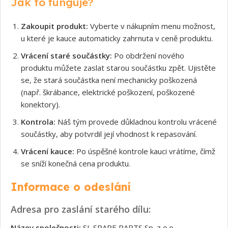
Jak to funguje?
Zakoupit produkt:
Vyberte v nákupním menu možnost,
u které je kauce automaticky zahrnuta v ceně produktu.
Vrácení staré součástky:
Po obdržení nového
produktu můžete zaslat starou součástku zpět. Ujistěte
se, že stará součástka není mechanicky poškozená
(např. škrábance, elektrické poškození, poškozené
konektory).
Kontrola:
Náš tým provede důkladnou kontrolu vrácené
součástky, aby potvrdil její vhodnost k repasování.
Vrácení kauce:
Po úspěšné kontrole kauci vrátíme, čímž
se sníží konečná cena produktu.
Informace o odeslání
Adresa pro zaslání starého dílu:
Název společnosti:
SL SPARE PARTS Sp. z o.o.