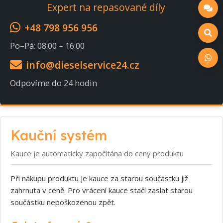
Expert na repasované díly
+48 798 956 956
Po–Pá: 08:00 – 16:00
info@dieselservice24.cz
Odpovíme do 24 hodin
Kauční systém
Kauce je automaticky započítána do ceny produktu
Při nákupu produktu je kauce za starou součástku již
zahrnuta v ceně. Pro vrácení kauce stačí zaslat starou
součástku nepoškozenou zpět.