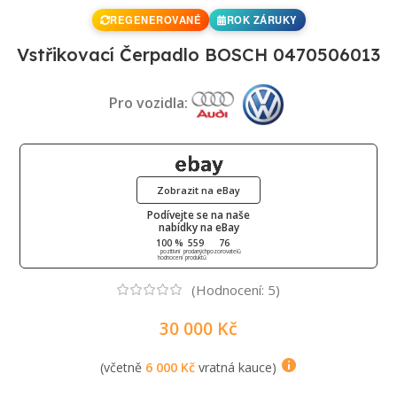
REGENEROVANÉ
ROK ZÁRUKY
Vstřikovací Čerpadlo BOSCH 0470506013
Pro vozidla:
Zobrazit na eBay
Podívejte se na naše
nabídky na eBay
100 %
559
76
pozitivní
prodaných
pozorovatelů
hodnocení
produktů
(Hodnocení:
5
)
30 000
Kč
(včetně
6 000
Kč
vratná kauce)