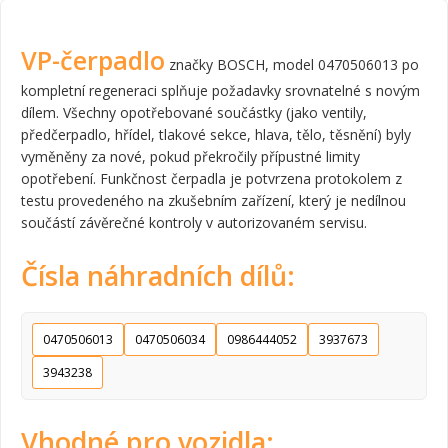
VP-čerpadlo
značky BOSCH, model 0470506013 po
kompletní regeneraci splňuje požadavky srovnatelné s novým
dílem. Všechny opotřebované součástky (jako ventily,
předčerpadlo, hřídel, tlakové sekce, hlava, tělo, těsnění) byly
vyměněny za nové, pokud překročily přípustné limity
opotřebení. Funkčnost čerpadla je potvrzena protokolem z
testu provedeného na zkušebním zařízení, který je nedílnou
součástí závěrečné kontroly v autorizovaném servisu.
Čísla náhradních dílů:
0470506013
0470506034
0986444052
3937673
3943238
Vhodné pro vozidla: