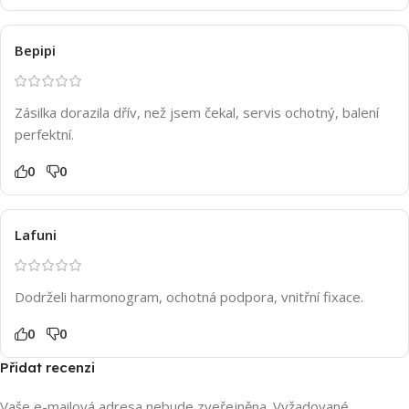
Bepipi
Zásilka dorazila dřív, než jsem čekal, servis ochotný, balení
perfektní.
0
0
Lafuni
Dodrželi harmonogram, ochotná podpora, vnitřní fixace.
0
0
Přidat recenzi
Vaše e-mailová adresa nebude zveřejněna.
Vyžadované