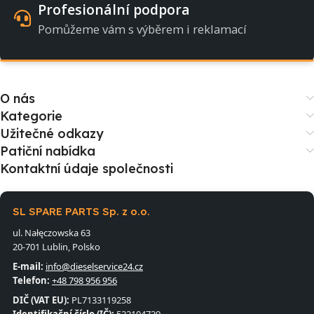
Profesionální podpora
Pomůžeme vám s výběrem i reklamací
O nás
Kategorie
Užitečné odkazy
Patiční nabídka
Kontaktní údaje společnosti
SL SPARE PARTS Sp. z o.o.
ul. Nałęczowska 63
20-701 Lublin, Polsko
E-mail:
info@dieselservice24.cz
Telefon:
+48 798 956 956
DIČ (VAT EU):
PL7133119258
Identifikační číslo (IČ):
522104729