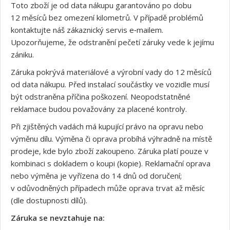
Toto zboží je od data nákupu garantováno po dobu
12 měsíců bez omezení kilometrů. V případě problémů
kontaktujte náš zákaznický servis e‑mailem.
Upozorňujeme, že odstranění pečetí záruky vede k jejímu
zániku.
Záruka pokrývá materiálové a výrobní vady do 12 měsíců
od data nákupu. Před instalací součástky ve vozidle musí
být odstraněna příčina poškození. Neopodstatněné
reklamace budou považovány za placené kontroly.
Při zjištěných vadách má kupující právo na opravu nebo
výměnu dílu. Výměna či oprava probíhá výhradně na místě
prodeje, kde bylo zboží zakoupeno. Záruka platí pouze v
kombinaci s dokladem o koupi (kopie). Reklamační oprava
nebo výměna je vyřízena do 14 dnů od doručení;
v odůvodněných případech může oprava trvat až měsíc
(dle dostupnosti dílů).
Záruka se nevztahuje na: