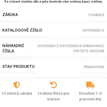
Po vrácení starého dílu a jeho kontrole vám vratnou kauci vrátíme.
ZÁRUKA
12 měsíců
KATALOGOVÉ ČÍSLO
0470506013
NÁHRADNÍ
0470506013 0470506034 0986444052
3937673 3943238
ČÍSLA
STAV PRODUKTU
Repasovaný
12 měsíců záruka
14 denní lhůta pro
Doručení 1–3
vrácení
pracovní dny