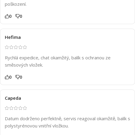
poškození.
0
0
Hefima
Rychlá expedice, chat okamžitý, balík s ochranou ze
směsových vložek.
0
0
Capeda
Datum dodrženo perfektně, servis reagoval okamžitě, balík s
polystyrénovou vnitřní vložkou.