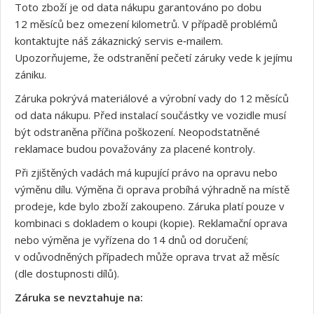
Toto zboží je od data nákupu garantováno po dobu
12 měsíců bez omezení kilometrů. V případě problémů
kontaktujte náš zákaznický servis e‑mailem.
Upozorňujeme, že odstranění pečetí záruky vede k jejímu
zániku.
Záruka pokrývá materiálové a výrobní vady do 12 měsíců
od data nákupu. Před instalací součástky ve vozidle musí
být odstraněna příčina poškození. Neopodstatněné
reklamace budou považovány za placené kontroly.
Při zjištěných vadách má kupující právo na opravu nebo
výměnu dílu. Výměna či oprava probíhá výhradně na místě
prodeje, kde bylo zboží zakoupeno. Záruka platí pouze v
kombinaci s dokladem o koupi (kopie). Reklamační oprava
nebo výměna je vyřízena do 14 dnů od doručení;
v odůvodněných případech může oprava trvat až měsíc
(dle dostupnosti dílů).
Záruka se nevztahuje na: