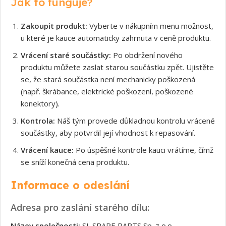
Jak to funguje?
Zakoupit produkt:
Vyberte v nákupním menu možnost,
u které je kauce automaticky zahrnuta v ceně produktu.
Vrácení staré součástky:
Po obdržení nového
produktu můžete zaslat starou součástku zpět. Ujistěte
se, že stará součástka není mechanicky poškozená
(např. škrábance, elektrické poškození, poškozené
konektory).
Kontrola:
Náš tým provede důkladnou kontrolu vrácené
součástky, aby potvrdil její vhodnost k repasování.
Vrácení kauce:
Po úspěšné kontrole kauci vrátíme, čímž
se sníží konečná cena produktu.
Informace o odeslání
Adresa pro zaslání starého dílu:
Název společnosti:
SL SPARE PARTS Sp. z o.o.