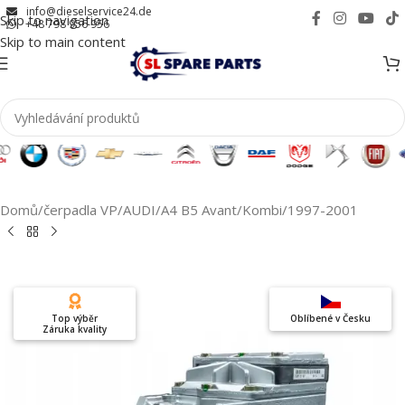
info@dieselservice24.de
Skip to navigation
+48 798 956 956
Skip to main content
Domů
/
čerpadla VP
/
AUDI
/
A4 B5 Avant/Kombi
/
1997-2001
Top výběr
Oblíbené v Česku
Záruka kvality