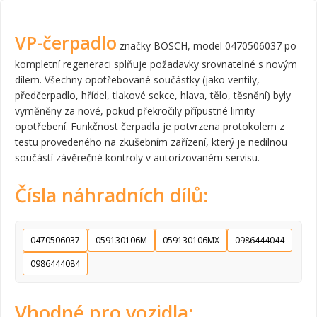
VP-čerpadlo
značky BOSCH, model 0470506037 po
kompletní regeneraci splňuje požadavky srovnatelné s novým
dílem. Všechny opotřebované součástky (jako ventily,
předčerpadlo, hřídel, tlakové sekce, hlava, tělo, těsnění) byly
vyměněny za nové, pokud překročily přípustné limity
opotřebení. Funkčnost čerpadla je potvrzena protokolem z
testu provedeného na zkušebním zařízení, který je nedílnou
součástí závěrečné kontroly v autorizovaném servisu.
Čísla náhradních dílů:
0470506037
059130106M
059130106MX
0986444044
0986444084
Vhodné pro vozidla: