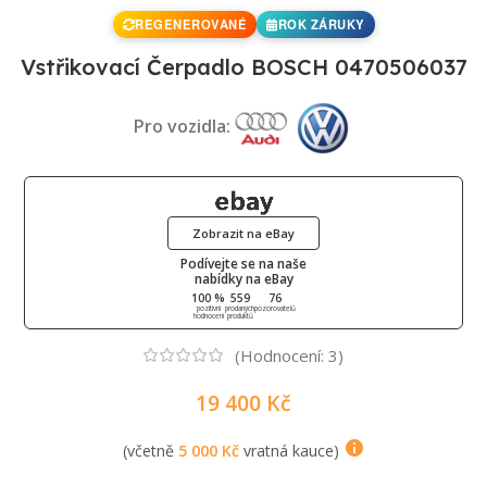
REGENEROVANÉ
ROK ZÁRUKY
Vstřikovací Čerpadlo BOSCH 0470506037
Pro vozidla:
Zobrazit na eBay
Podívejte se na naše
nabídky na eBay
100 %
559
76
pozitivní
prodaných
pozorovatelů
hodnocení
produktů
(Hodnocení:
3
)
19 400
Kč
(včetně
5 000
Kč
vratná kauce)