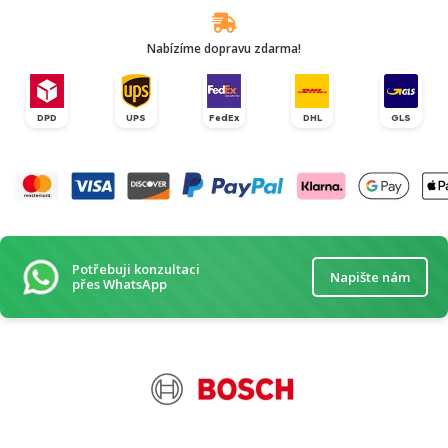
Nabízíme dopravu zdarma!
DPD
UPS
FedEx
DHL
GLS
Potřebuji konzultaci
Napište nám
přes WhatsApp