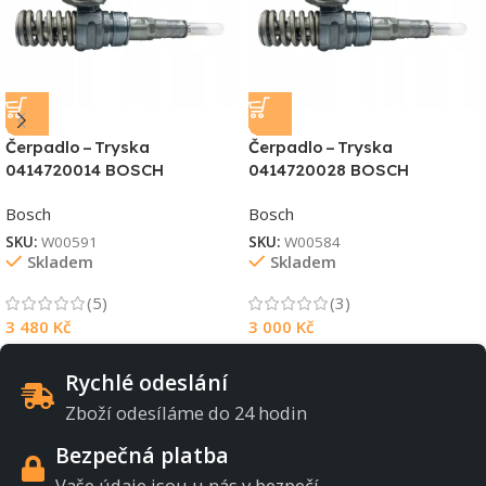
Čerpadlo – Tryska
Čerpadlo – Tryska
0414720014 BOSCH
0414720028 BOSCH
Bosch
Bosch
SKU:
W00591
SKU:
W00584
Skladem
Skladem
(5)
(3)
3 480
Kč
3 000
Kč
Rychlé odeslání
Zboží odesíláme do 24 hodin
Bezpečná platba
Vaše údaje jsou u nás v bezpečí