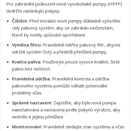
Pro zabránění poškození nové vysokotlaké pumpy (HPFP)
Souhlasím s GDPR
dodržte následující pokyny:
Čištění:
Před instalací nové pumpy důkladně vyčistěte
celý palivový systém, aby se zabránilo nečistotám,
které by mohly způsobit opotřebení.
Výměna filtru:
Pravidelně měňte palivový filtr, abyste
udrželi systém čistý a předešli přetížení pumpy.
Kvalita paliva:
Používejte pouze vysoce kvalitní, čisté
palivo bez nečistot.
Pravidelná údržba:
Pravidelná kontrola a údržba
palivového systému pomůže odhalit potenciální
problémy včas.
Správné nastavení:
Zajistěte, aby byla nová pumpa
nainstalována a nastavena podle pokynů výrobce, aby
nedošlo k jejímu přetížení.
Monitorování:
Pravidelně sledujte stav systému a včas