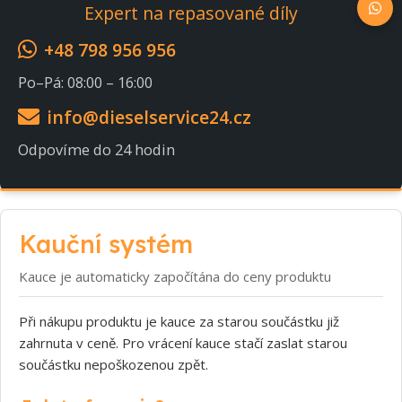
Expert na repasované díly
+48 798 956 956
Po–Pá: 08:00 – 16:00
info@dieselservice24.cz
Odpovíme do 24 hodin
Kauční systém
Kauce je automaticky započítána do ceny produktu
Při nákupu produktu je kauce za starou součástku již
zahrnuta v ceně. Pro vrácení kauce stačí zaslat starou
součástku nepoškozenou zpět.