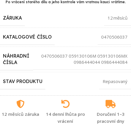
Po vrácení starého dílu a jeho kontrole vám vratnou kauci vrátíme.
ZÁRUKA
12 měsíců
KATALOGOVÉ ČÍSLO
0470506037
NÁHRADNÍ
0470506037 059130106M 059130106MX
0986444044 0986444084
ČÍSLA
STAV PRODUKTU
Repasovaný
12 měsíců záruka
14 denní lhůta pro
Doručení 1–3
vrácení
pracovní dny