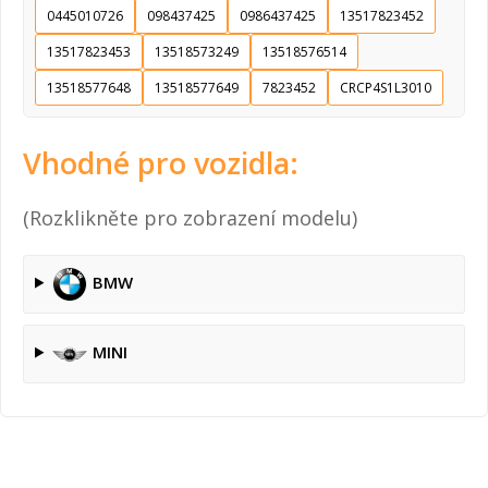
0445010726
098437425
0986437425
13517823452
13517823453
13518573249
13518576514
13518577648
13518577649
7823452
CRCP4S1L3010
Vhodné pro vozidla:
(Rozklikněte pro zobrazení modelu)
BMW
MINI