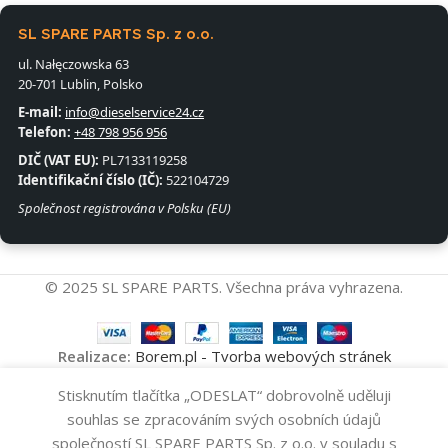
SL SPARE PARTS Sp. z o.o.
ul. Nałęczowska 63
20-701 Lublin, Polsko
E-mail:
info@dieselservice24.cz
Telefon:
+48 798 956 956
DIČ (VAT EU):
PL7133119258
Identifikační číslo (IČ):
522104729
Společnost registrována v Polsku (EU)
© 2025 SL SPARE PARTS. Všechna práva vyhrazena.
Realizace:
Borem.pl - Tvorba webových stránek
Vysokotlakové
Stisknutím tlačítka „ODESLAT“ dobrovolně uděluji
Přidat Do Koš
Čerpadlo
12
souhlas se zpracováním svých osobních údajů
0445010519
-
+
048
Kč
společností SL SPARE PARTS Sp. z o.o. v souladu s
BOSCH