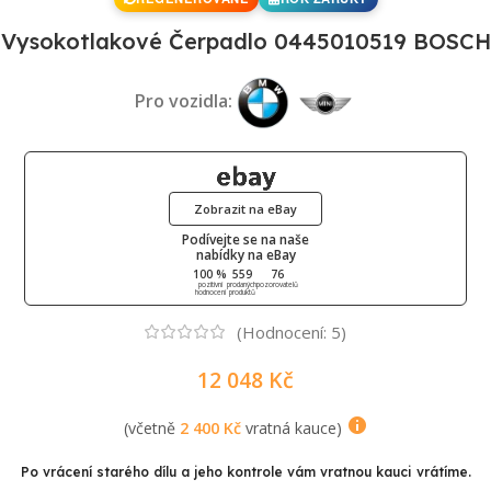
Vysokotlakové Čerpadlo 0445010519 BOSCH
Pro vozidla:
Zobrazit na eBay
Podívejte se na naše
nabídky na eBay
100 %
559
76
pozitivní
prodaných
pozorovatelů
hodnocení
produktů
(Hodnocení:
5
)
12 048
Kč
(včetně
2 400
Kč
vratná kauce)
Po vrácení starého dílu a jeho kontrole vám vratnou kauci vrátíme.