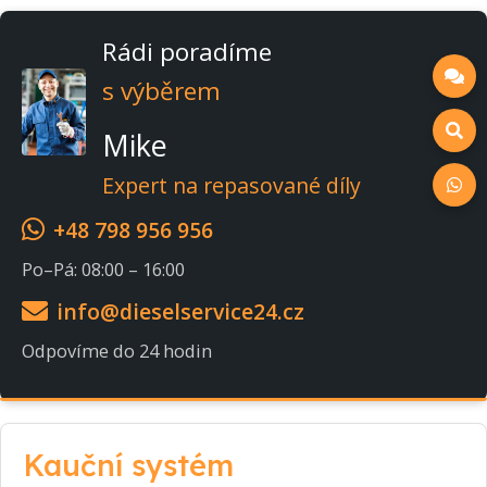
Rádi poradíme
s výběrem
Mike
Expert na repasované díly
+48 798 956 956
Po–Pá: 08:00 – 16:00
info@dieselservice24.cz
Odpovíme do 24 hodin
Kauční systém