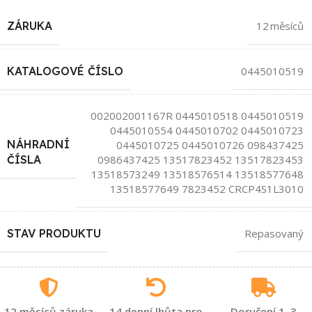
ZÁRUKA
12 měsíců
KATALOGOVÉ ČÍSLO
0445010519
002002001167R 0445010518 0445010519
0445010554 0445010702 0445010723
NÁHRADNÍ
0445010725 0445010726 098437425
0986437425 13517823452 13517823453
ČÍSLA
13518573249 13518576514 13518577648
13518577649 7823452 CRCP4S1L3010
STAV PRODUKTU
Repasovaný
12 měsíců záruka
14 denní lhůta pro
Doručení 1–3