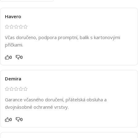
Havero
Včas doručeno, podpora promptní, balík s kartonovými
příčkami.
0
0
Demira
Garance včasného doručení, přátelská obsluha a
dvojnásobné ochranné vrstvy.
0
0