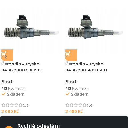
Čerpadlo – Tryska
Čerpadlo – Tryska
0414720007 BOSCH
0414720014 BOSCH
Bosch
Bosch
SKU:
W00579
SKU:
W00591
Skladem
Skladem
(3)
(5)
3 000
Kč
3 480
Kč
Rychlé odeslání