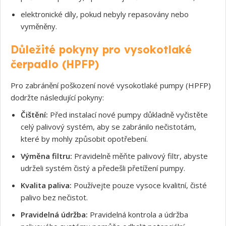
elektronické díly, pokud nebyly repasovány nebo
vyměněny.
Důležité pokyny pro vysokotlaké
čerpadlo (HPFP)
Pro zabránění poškození nové vysokotlaké pumpy (HPFP)
dodržte následující pokyny:
Čištění:
Před instalací nové pumpy důkladně vyčistěte
celý palivový systém, aby se zabránilo nečistotám,
které by mohly způsobit opotřebení.
Souhlasím s GDPR
Výměna filtru:
Pravidelně měňte palivový filtr, abyste
udrželi systém čistý a předešli přetížení pumpy.
Kvalita paliva:
Používejte pouze vysoce kvalitní, čisté
palivo bez nečistot.
Pravidelná údržba:
Pravidelná kontrola a údržba