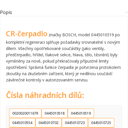
Popis
CR-čerpadlo
značky BOSCH, model 0445010519 po
kompletní regeneraci splňuje požadavky srovnatelné s novým
dílem. Všechny opotřebované součástky (jako ventily,
předčerpadlo, hřídel, tlakové sekce, hlava, tělo, těsnění) byly
vyměněny za nové, pokud překračovaly přípustné limity
opotřebení. Správná funkce čerpadla je potvrzena protokolem
zkoušky na zkušebním zařízení, který je nedílnou součástí
závěrečné kontroly v autorizovaném servisu.
Čísla náhradních dílů:
002002001167R
0445010518
0445010519
0445010554
0445010702
0445010723
0445010725