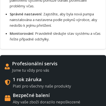
palivového systému pomůže odhalit potenciální
problémy včas.
Správné nastavení:
Zajistěte, aby byla nová pumpa
nainstalována a nastavena podle pokynů výrobce, aby
nedošlo k jejímu přetížení.
Monitorování:
Pravidelně sledujte stav systému a včas
řešte případné odchylky.
Profesionální servis
Jsme tu vždy pro vás
1 rok záruka
Platí pro všechny naše produkty
Bezpečné balení
Aby vaše zboží dorazilo nepoškozené