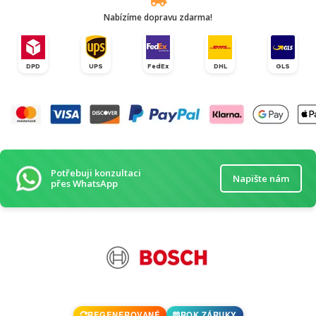
Nabízíme dopravu zdarma!
DPD
UPS
FedEx
DHL
GLS
Potřebuji konzultaci
Napište nám
přes WhatsApp
REGENEROVANÉ
ROK ZÁRUKY