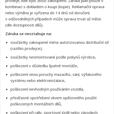
prodeje, kde bylo zboží zakoupeno. Záruka platí pouze v
kombinaci s dokladem o koupi (kopie). Reklamační oprava
nebo výměna je vyřízena do 14 dnů od doručení;
v odůvodněných případech může oprava trvat až měsíc
(dle dostupnosti dílů).
Záruka se nevztahuje na:
součástky zakoupené mimo autorizovanou distribuční síť
(razítko prodejce),
součástky nesmontované podle pokynů výrobce,
poškození v důsledku špatné montáže,
poškození vinou poruchy mazacího, sání, výfukového
systému nebo elektroinstalace,
poškození nevhodným používáním vozidla,
předčasné opotřebení vlivem opětovného použití
poškozených montážních dílů,
poškození při rally, sportovní jízdě nebo závodech,