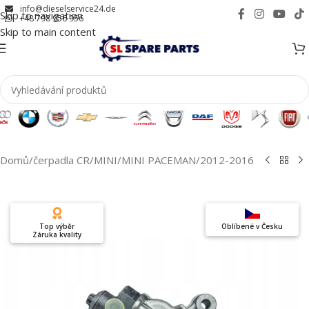
info@dieselservice24.de
Skip to navigation
+48 798 956 956
Skip to main content
Domů
/
čerpadla CR
/
MINI
/
MINI PACEMAN
/
2012-2016
Top výběr
Oblíbené v Česku
Záruka kvality