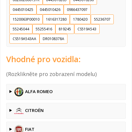
0445010425
0445010426
0986437097
1520063P00010
1616317280
1780420
55236707
55245044
55255416
819245
CS519A543
CS519A543AA
DR0108378A
Vhodné pro vozidla:
(Rozklikněte pro zobrazení modelu)
ALFA ROMEO
CITROËN
FIAT