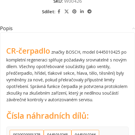
SKU:
W00426
Sdílet:
Popis
CR-čerpadlo
značky BOSCH, model 0445010425 po
kompletní regeneraci splňuje požadavky srovnatelné s novým
dílem. Všechny opotřebované součástky (jako ventily,
předčerpadlo, hřídel, tlakové sekce, hlava, tělo, těsnění) byly
vyměněny za nové, pokud překračovaly přípustné limity
opotřebení. Správná funkce čerpadla je potvrzena protokolem
zkoušky na zkušebním zařízení, který je nedílnou součástí
závěrečné kontroly v autorizovaném servisu.
Čísla náhradních dílů:
002002000137R
0445010265
0445010266