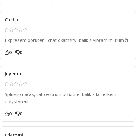
Casha
Expresem doručení, chat okamžitý, balík s vibračními tlumiči.
0
0
Juyemo
Splněno načas, call centrum ochotné, balík s korečkem
polystyrenu.
0
0
Edaromi