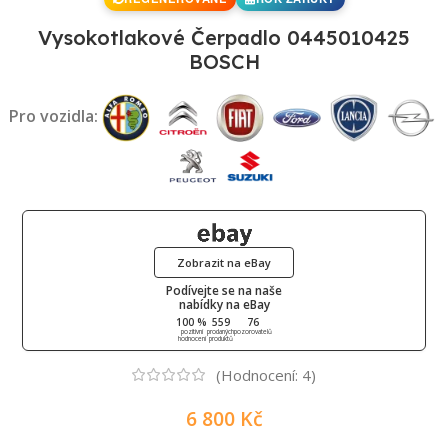
Vysokotlakové Čerpadlo 0445010425
BOSCH
Pro vozidla:
Zobrazit na eBay
Podívejte se na naše
nabídky na eBay
100 %
559
76
pozitivní
prodaných
pozorovatelů
hodnocení
produktů
(Hodnocení:
4
)
6 800
Kč