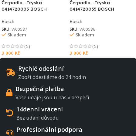
Čerpadlo – Tryska
Čerpadlo – Tryska
0414720005 BOSCH
0414720035 BOSCH
Bosch
Bosch
SKU:
W00587
SKU:
W00586
Skladem
Skladem
(5)
(5)
3 000
Kč
3 000
Kč
Rychlé odeslání
Zboží odesíláme do 24 hodin
Bezpečná platba
Vaše údaje jsou u nás v bezpečí
14denní vrácení
Bez udání důvodu
Profesionální podpora