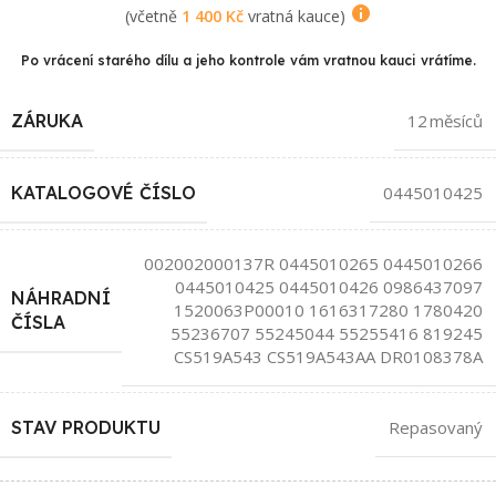
(včetně
1 400
Kč
vratná kauce)
Po vrácení starého dílu a jeho kontrole vám vratnou kauci vrátíme.
ZÁRUKA
12 měsíců
KATALOGOVÉ ČÍSLO
0445010425
002002000137R 0445010265 0445010266
0445010425 0445010426 0986437097
NÁHRADNÍ
1520063P00010 1616317280 1780420
ČÍSLA
55236707 55245044 55255416 819245
CS519A543 CS519A543AA DR0108378A
STAV PRODUKTU
Repasovaný