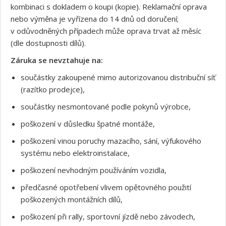
kombinaci s dokladem o koupi (kopie). Reklamační oprava
nebo výměna je vyřízena do 14 dnů od doručení;
v odůvodněných případech může oprava trvat až měsíc
(dle dostupnosti dílů).
Záruka se nevztahuje na:
součástky zakoupené mimo autorizovanou distribuční síť
(razítko prodejce),
součástky nesmontované podle pokynů výrobce,
poškození v důsledku špatné montáže,
poškození vinou poruchy mazacího, sání, výfukového
systému nebo elektroinstalace,
poškození nevhodným používáním vozidla,
předčasné opotřebení vlivem opětovného použití
poškozených montážních dílů,
Souhlasím s GDPR
poškození při rally, sportovní jízdě nebo závodech,