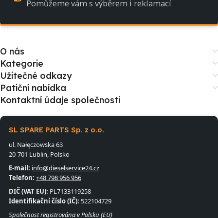
Pomůžeme vám s výběrem i reklamací
O nás
Kategorie
Užitečné odkazy
Patiční nabídka
Kontaktní údaje společnosti
SL SPARE PARTS Sp. z o.o.
ul. Nałęczowska 63
20-701 Lublin, Polsko
E-mail:
info@dieselservice24.cz
Telefon:
+48 798 956 956
DIČ (VAT EU):
PL7133119258
Identifikační číslo (IČ):
522104729
Společnost registrována v Polsku (EU)