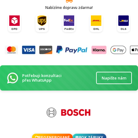
Nabízíme dopravu zdarma!
DPD
UPS
FedEx
DHL
GLS
Potřebuji konzultaci
Napište nám
přes WhatsApp
REGENEROVANÉ
ROK ZÁRUKY