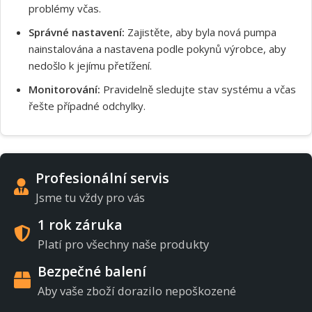
problémy včas.
Správné nastavení:
Zajistěte, aby byla nová pumpa
nainstalována a nastavena podle pokynů výrobce, aby
nedošlo k jejímu přetížení.
Monitorování:
Pravidelně sledujte stav systému a včas
řešte případné odchylky.
Profesionální servis
Jsme tu vždy pro vás
1 rok záruka
Platí pro všechny naše produkty
Bezpečné balení
Aby vaše zboží dorazilo nepoškozené