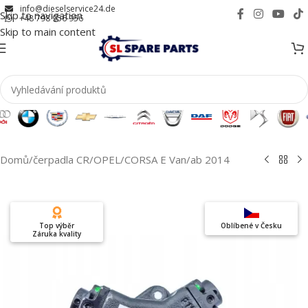
info@dieselservice24.de
Skip to navigation
+48 798 956 956
Skip to main content
Domů
/
čerpadla CR
/
OPEL
/
CORSA E Van
/
ab 2014
Top výběr
Oblíbené v Česku
Záruka kvality