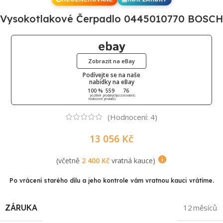
Vysokotlakové Čerpadlo 0445010770 BOSCH
Zobrazit na eBay
Podívejte se na naše
nabídky na eBay
100 %
559
76
pozitivní
prodaných
pozorovatelů
hodnocení
produktů
(Hodnocení:
4
)
13 056
Kč
(včetně
2 400
Kč
vratná kauce)
Po vrácení starého dílu a jeho kontrole vám vratnou kauci vrátíme.
ZÁRUKA
12 měsíců