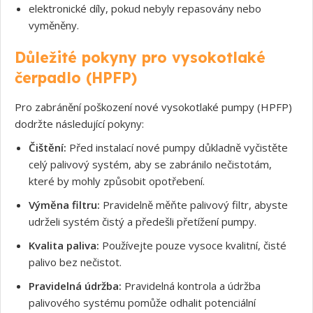
elektronické díly, pokud nebyly repasovány nebo
vyměněny.
Důležité pokyny pro vysokotlaké
čerpadlo (HPFP)
Pro zabránění poškození nové vysokotlaké pumpy (HPFP)
dodržte následující pokyny:
Čištění:
Před instalací nové pumpy důkladně vyčistěte
celý palivový systém, aby se zabránilo nečistotám,
které by mohly způsobit opotřebení.
Výměna filtru:
Pravidelně měňte palivový filtr, abyste
udrželi systém čistý a předešli přetížení pumpy.
Kvalita paliva:
Používejte pouze vysoce kvalitní, čisté
palivo bez nečistot.
Pravidelná údržba:
Pravidelná kontrola a údržba
Souhlasím s GDPR
palivového systému pomůže odhalit potenciální