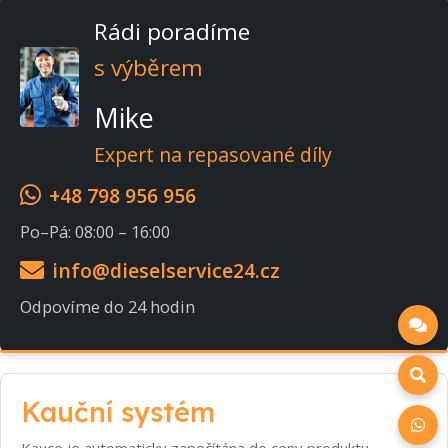
Rádi poradíme
s výběrem
Mike
Expert na repasované díly
+48 798 956 956
Po–Pá: 08:00 – 16:00
info@dieselservice24.cz
Odpovíme do 24 hodin
Kauční systém
Kauce je automaticky započítána do ceny produktu