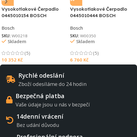
Vysokotlakové Čerpadlo
Vysokotlakové Čerpadlo
0445010154 BOSCH
0445010444 BOSCH
Bosch
Bosch
SKU:
W00218
SKU:
W00350
Skladem
Skladem
(5)
(5)
10 352
Kč
6 760
Kč
Rychlé odeslání
Zboží odesíláme do 24 hodin
Bezpečná platba
Vaše údaje jsou u nás v bezpečí
14denní vrácení
Bez udání důvodu
Profesionální podpora