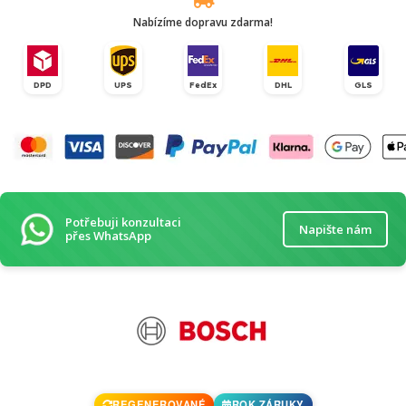
Nabízíme dopravu zdarma!
DPD
UPS
FedEx
DHL
GLS
Potřebuji konzultaci
Napište nám
přes WhatsApp
REGENEROVANÉ
ROK ZÁRUKY