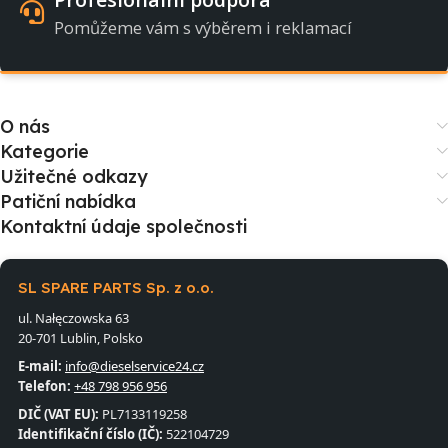
Pomůžeme vám s výběrem i reklamací
O nás
Kategorie
Užitečné odkazy
Patiční nabídka
Kontaktní údaje společnosti
SL SPARE PARTS Sp. z o.o.
ul. Nałęczowska 63
20-701 Lublin, Polsko
E-mail:
info@dieselservice24.cz
Telefon:
+48 798 956 956
DIČ (VAT EU):
PL7133119258
Identifikační číslo (IČ):
522104729