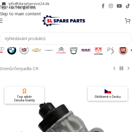
info@dieselservice24.de
Skip to navigation
+48 798 956 956
Skip to main content
Domů
/
čerpadla CR
Top výběr
Oblíbené v Česku
Záruka kvality