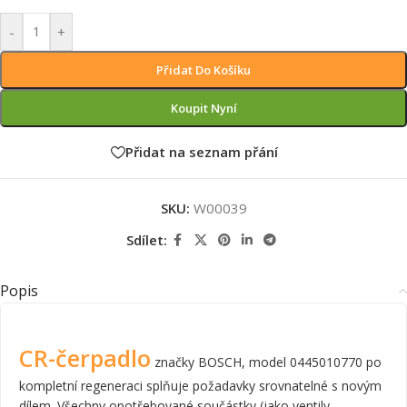
-
+
Přidat Do Košíku
Koupit Nyní
Přidat na seznam přání
SKU:
W00039
Sdílet:
Popis
CR-čerpadlo
značky BOSCH, model 0445010770 po
kompletní regeneraci splňuje požadavky srovnatelné s novým
dílem. Všechny opotřebované součástky (jako ventily,