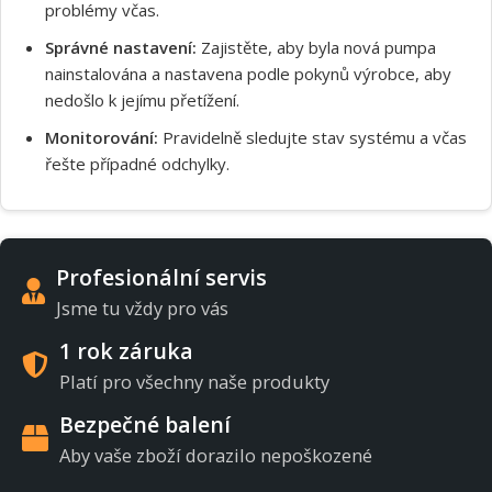
problémy včas.
Správné nastavení:
Zajistěte, aby byla nová pumpa
nainstalována a nastavena podle pokynů výrobce, aby
nedošlo k jejímu přetížení.
Monitorování:
Pravidelně sledujte stav systému a včas
řešte případné odchylky.
Profesionální servis
Jsme tu vždy pro vás
1 rok záruka
Platí pro všechny naše produkty
Bezpečné balení
Aby vaše zboží dorazilo nepoškozené