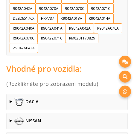
9042A042A
9042A070A
9042A070C
9042A071C
D28265176X
HRP737
R9042A013A
R9042A014A
R9042A040A
R9042A041A
R9042A042A
R9042A070A
R9042A070C
R9042Z071C
RM8201173829
Z9042A042A
Vhodné pro vozidla:
(Rozklikněte pro zobrazení modelu)
DACIA
NISSAN