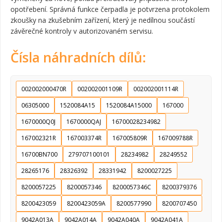
opotřebení. Správná funkce čerpadla je potvrzena protokolem
zkoušky na zkušebním zařízení, který je nedílnou součástí
závěrečné kontroly v autorizovaném servisu.
Čísla náhradních dílů:
002002000470R
002002001109R
002002001114R
06305000
1520084A15
1520084A15000
167000
1670000Q0J
1670000QAJ
16700028234982
167002321R
167003374R
167005809R
167009788R
16700BN700
279707100101
28234982
28249552
28265176
28326392
28331942
8200027225
8200057225
8200057346
8200057346C
8200379376
8200423059
8200423059A
8200577990
8200707450
9042A013A
9042A014A
9042A040A
9042A041A