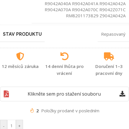
R9042A040A R9042A041A R9042A042A
R9042A070A R9042A070C R9042Z071C
RM8201173829 Z9042A042A
STAV PRODUKTU
Repasovaný
12 měsíců záruka
14 denní lhůta pro
Doručení 1–3
vrácení
pracovní dny
Klikněte sem pro stažení souboru
2
Položky prodané v posledním
-
+