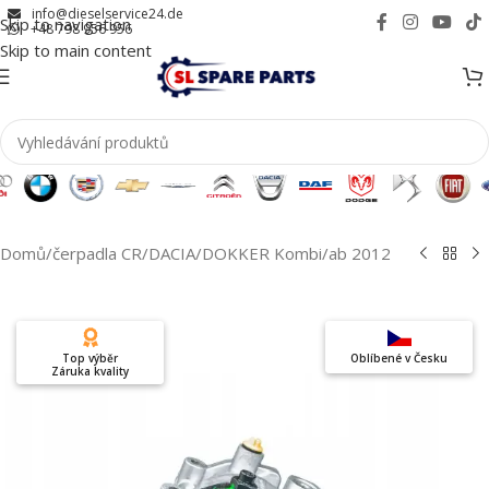
info@dieselservice24.de
Skip to navigation
+48 798 956 956
Skip to main content
Domů
/
čerpadla CR
/
DACIA
/
DOKKER Kombi
/
ab 2012
Top výběr
Oblíbené v Česku
Záruka kvality