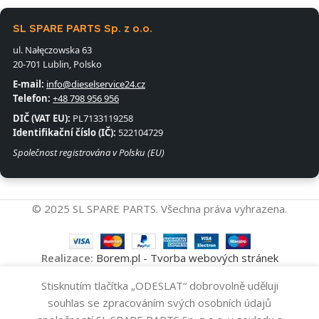
SL SPARE PARTS Sp. z o.o.
ul. Nałęczowska 63
20-701 Lublin, Polsko
E-mail:
info@dieselservice24.cz
Telefon:
+48 798 956 956
DIČ (VAT EU):
PL7133119258
Identifikační číslo (IČ):
522104729
Společnost registrována v Polsku (EU)
© 2025 SL SPARE PARTS. Všechna práva vyhrazena.
Realizace:
Borem.pl - Tvorba webových stránek
Vysokotlakové
Stisknutím tlačítka „ODESLAT“ dobrovolně uděluji
Přidat Do Koš
Čerpadlo
9
souhlas se zpracováním svých osobních údajů
9042A013A
-
+