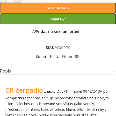
Přidat Do Košíku
Koupit Nyní
Přidat na seznam přání
SKU:
W00070
Sdílet:
Popis
CR-čerpadlo
značky DELPHI, model 9042A013A po
kompletní regeneraci splňuje požadavky srovnatelné s novým
dílem. Všechny opotřebované součástky (jako ventily,
předčerpadlo, hřídel, tlakové sekce, hlava, tělo, těsnění) byly
vyměněny za nové, pokud překračovaly přípustné limity