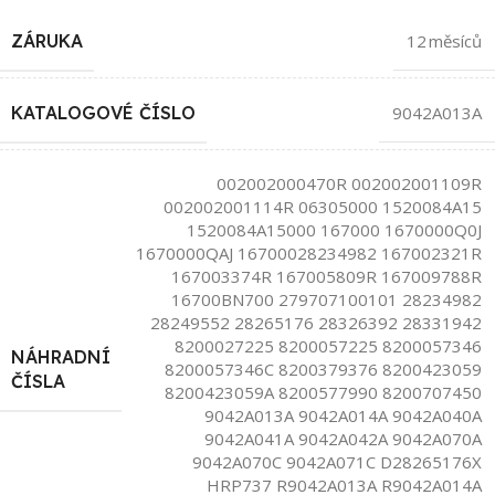
ZÁRUKA
12 měsíců
KATALOGOVÉ ČÍSLO
9042A013A
002002000470R 002002001109R
002002001114R 06305000 1520084A15
1520084A15000 167000 1670000Q0J
1670000QAJ 16700028234982 167002321R
167003374R 167005809R 167009788R
16700BN700 279707100101 28234982
28249552 28265176 28326392 28331942
8200027225 8200057225 8200057346
NÁHRADNÍ
8200057346C 8200379376 8200423059
ČÍSLA
8200423059A 8200577990 8200707450
9042A013A 9042A014A 9042A040A
9042A041A 9042A042A 9042A070A
9042A070C 9042A071C D28265176X
HRP737 R9042A013A R9042A014A