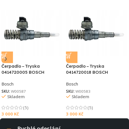
Čerpadlo – Tryska
Čerpadlo – Tryska
0414720005 BOSCH
0414720018 BOSCH
Bosch
Bosch
SKU:
W00587
SKU:
W00583
Skladem
Skladem
(5)
(5)
3 000
Kč
3 000
Kč
Rychlé odeslání