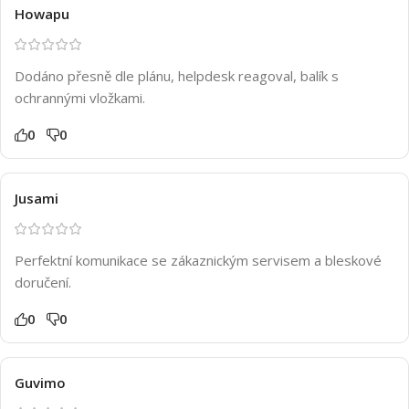
Howapu
Dodáno přesně dle plánu, helpdesk reagoval, balík s
ochrannými vložkami.
0
0
Jusami
Perfektní komunikace se zákaznickým servisem a bleskové
doručení.
0
0
Guvimo