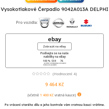
Vysokotlakové Čerpadlo 9042A013A DELPHI
Pro vozidla:
Zobrazit na eBay
Podívejte se na naše
nabídky na eBay
100 %
559
76
pozitivní
prodaných
pozorovatelů
hodnocení
produktů
(Hodnocení:
4
)
9 464
Kč
(včetně
1 400
Kč
vratná kauce)
Po vrácení starého dílu a jeho kontrole vám vratnou kauci vrátíme.