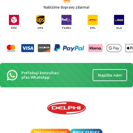
Nabízíme dopravu zdarma!
DPD
UPS
FedEx
DHL
GLS
Potřebuji konzultaci
Napište nám
přes WhatsApp
REGENEROVANÉ
ROK ZÁRUKY