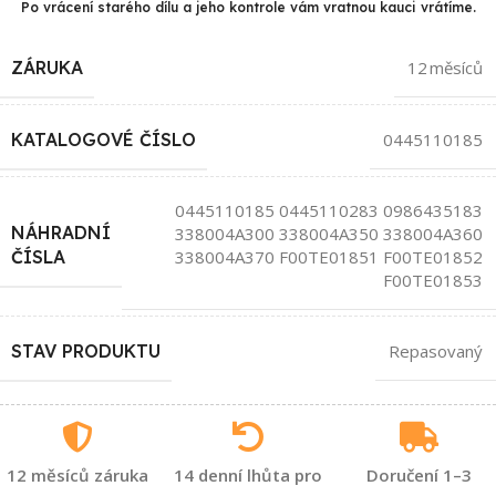
Po vrácení starého dílu a jeho kontrole vám vratnou kauci vrátíme.
ZÁRUKA
12 měsíců
KATALOGOVÉ ČÍSLO
0445110185
0445110185 0445110283 0986435183
NÁHRADNÍ
338004A300 338004A350 338004A360
338004A370 F00TE01851 F00TE01852
ČÍSLA
F00TE01853
STAV PRODUKTU
Repasovaný
12 měsíců záruka
14 denní lhůta pro
Doručení 1–3