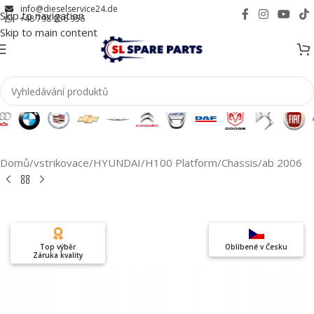
info@dieselservice24.de
Skip to navigation
+48 798 956 956
Skip to main content
Domů
/
vstrikovace
/
HYUNDAI
/
H100 Platform/Chassis
/
ab 2006
Top výběr
Oblíbené v Česku
Záruka kvality