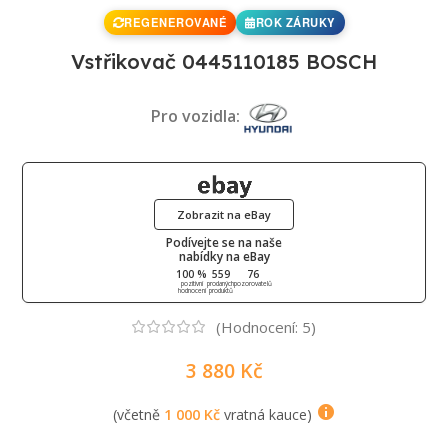
REGENEROVANÉ
ROK ZÁRUKY
Vstřikovač 0445110185 BOSCH
Pro vozidla:
Zobrazit na eBay
Podívejte se na naše
nabídky na eBay
100 %
559
76
pozitivní
prodaných
pozorovatelů
hodnocení
produktů
(Hodnocení:
5
)
3 880
Kč
(včetně
1 000
Kč
vratná kauce)