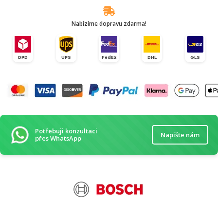
Nabízíme dopravu zdarma!
DPD
UPS
FedEx
DHL
GLS
Potřebuji konzultaci
Napište nám
přes WhatsApp