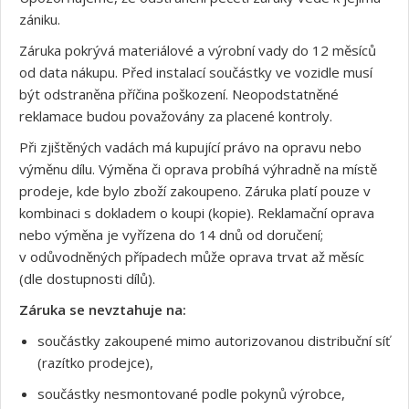
zániku.
Záruka pokrývá materiálové a výrobní vady do 12 měsíců
od data nákupu. Před instalací součástky ve vozidle musí
být odstraněna příčina poškození. Neopodstatněné
reklamace budou považovány za placené kontroly.
Při zjištěných vadách má kupující právo na opravu nebo
výměnu dílu. Výměna či oprava probíhá výhradně na místě
prodeje, kde bylo zboží zakoupeno. Záruka platí pouze v
kombinaci s dokladem o koupi (kopie). Reklamační oprava
nebo výměna je vyřízena do 14 dnů od doručení;
v odůvodněných případech může oprava trvat až měsíc
(dle dostupnosti dílů).
Záruka se nevztahuje na:
součástky zakoupené mimo autorizovanou distribuční síť
(razítko prodejce),
součástky nesmontované podle pokynů výrobce,