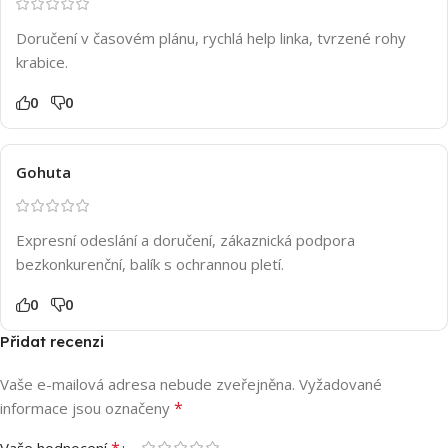
Doručení v časovém plánu, rychlá help linka, tvrzené rohy
krabice.
0
0
Gohuta
Expresní odeslání a doručení, zákaznická podpora
bezkonkurenční, balík s ochrannou pletí.
0
0
Přidat recenzi
Vaše e-mailová adresa nebude zveřejněna.
Vyžadované
*
informace jsou označeny
*
Vaše hodnocení