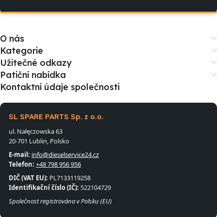
O nás
Kategorie
Užitečné odkazy
Patiční nabídka
Kontaktní údaje společnosti
SL SPARE PARTS Sp. z o.o.
ul. Nałęczowska 63
20-701 Lublin, Polsko
E-mail:
info@dieselservice24.cz
Telefon:
+48 798 956 956
DIČ (VAT EU):
PL7133119258
Identifikační číslo (IČ):
522104729
Společnost registrována v Polsku (EU)