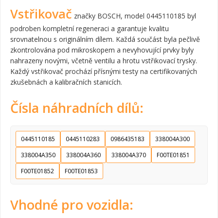
Vstřikovač
značky BOSCH, model 0445110185 byl
podroben kompletní regeneraci a garantuje kvalitu
srovnatelnou s originálním dílem. Každá součást byla pečlivě
zkontrolována pod mikroskopem a nevyhovující prvky byly
nahrazeny novými, včetně ventilu a hrotu vstřikovací trysky.
Každý vstřikovač prochází přísnými testy na certifikovaných
zkušebnách a kalibračních stanicích.
Čísla náhradních dílů:
0445110185
0445110283
0986435183
338004A300
338004A350
338004A360
338004A370
F00TE01851
F00TE01852
F00TE01853
Vhodné pro vozidla: