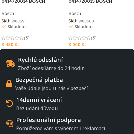
0414720014 BOSCH
0414720015 BOSCH
Bosch
Bosch
SKU:
W00591
SKU:
W00588
Skladem
Skladem
(5)
(5)
3 480
Kč
3 000
Kč
Rychlé odeslání
Zboží odesíláme do 24 hodin
Bezpečná platba
Vaše údaje jsou u nás v bezpečí
14denní vrácení
Bez udání důvodu
Profesionální podpora
Pomůžeme vám s výběrem i reklamací