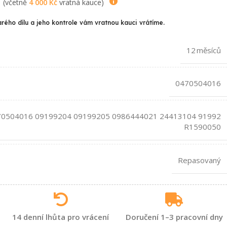
(včetně
4 000
Kč
vratná kauce)
arého dílu a jeho kontrole vám vratnou kauci vrátíme.
12 měsíců
0470504016
70504016 09199204 09199205 0986444021 24413104 91992
R1590050
Repasovaný
14 denní lhůta pro vrácení
Doručení 1–3 pracovní dny