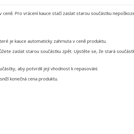
 v ceně. Pro vrácení kauce stačí zaslat starou součástku nepoškoz
eré je kauce automaticky zahrnuta v ceně produktu.
te zaslat starou součástku zpět. Ujistěte se, že stará součástk
ástky, aby potvrdil její vhodnost k repasování.
sníží konečná cena produktu.