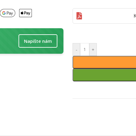
K
Napište nám
-
+