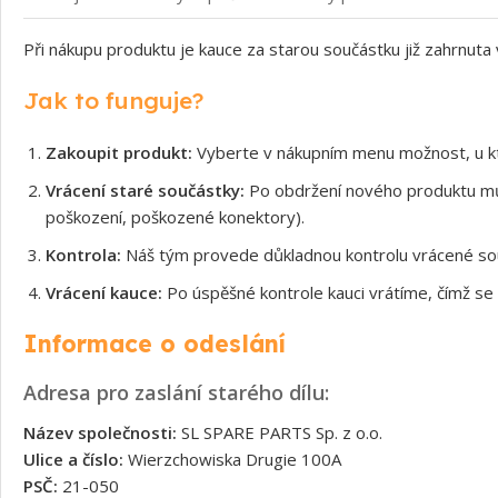
Při nákupu produktu je kauce za starou součástku již zahrnuta
Jak to funguje?
Zakoupit produkt:
Vyberte v nákupním menu možnost, u kt
Vrácení staré součástky:
Po obdržení nového produktu může
poškození, poškozené konektory).
Kontrola:
Náš tým provede důkladnou kontrolu vrácené souč
Vrácení kauce:
Po úspěšné kontrole kauci vrátíme, čímž se 
Informace o odeslání
Adresa pro zaslání starého dílu:
Název společnosti:
SL SPARE PARTS Sp. z o.o.
Ulice a číslo:
Wierzchowiska Drugie 100A
PSČ:
21-050