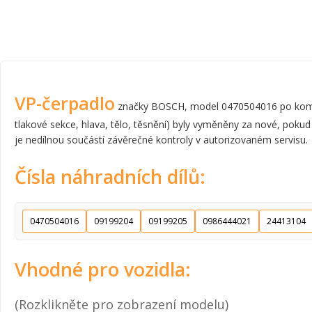
VP-čerpadlo
značky BOSCH, model 0470504016 po komplet
tlakové sekce, hlava, tělo, těsnění) byly vyměněny za nové, pokud
je nedílnou součástí závěrečné kontroly v autorizovaném servisu.
Čísla náhradních dílů:
0470504016
09199204
09199205
0986444021
24413104
Vhodné pro vozidla:
(Rozklikněte pro zobrazení modelu)