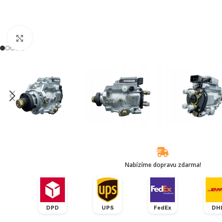
Klikněte pro zvětšení
Nabízíme dopravu zdarma!
DPD
UPS
FedEx
DH