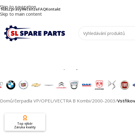
Skip to navigation
 Nás
Zprávy
Recenze
FAQ
Kontakt
Skip to main content
Nutzen Sie die Suche, um passende Produkte zu
Domů
/
čerpadla VP
/
OPEL
/
VECTRA B Kombi
/
2000-2003
/
Vstřiko
Top výběr
Záruka kvality