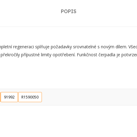
POPIS
ní regeneraci splňuje požadavky srovnatelné s novým dílem. Všechn
 překročily přípustné limity opotřebení. Funkčnost čerpadla je potvr
91992
R1590050