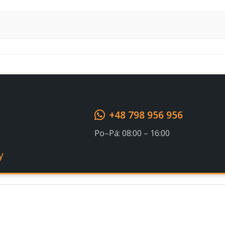
Souhlasím s GDPR
+48 798 956 956
Po–Pá: 08:00 – 16:00
y