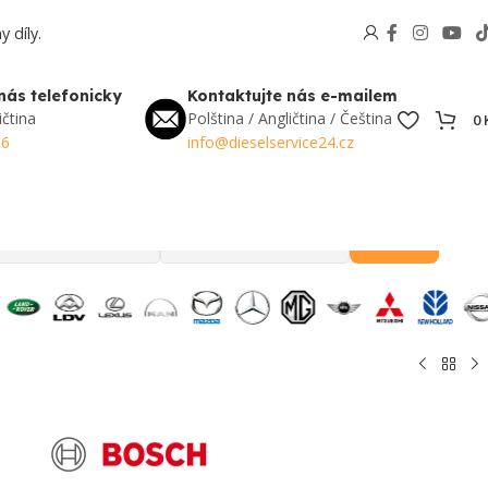
 díly.
nás telefonicky
Kontaktujte nás e-mailem
ičtina
Polština / Angličtina / Čeština
0
56
info@dieselservice24.cz
Hledat
Oblíbené v Česku