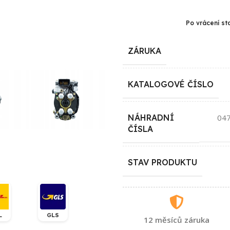
Po vrácení st
ZÁRUKA
KATALOGOVÉ ČÍSLO
NÁHRADNÍ
04
ČÍSLA
STAV PRODUKTU
L
GLS
12 měsíců záruka