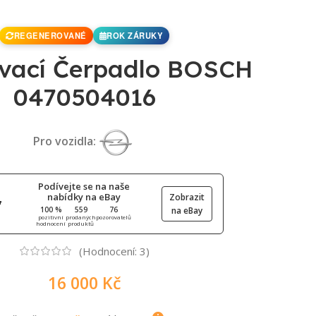
REGENEROVANÉ
ROK ZÁRUKY
ovací Čerpadlo BOSCH
0470504016
Pro vozidla:
Podívejte se na naše
nabídky na eBay
Zobrazit
100 %
559
76
na eBay
pozitivní
prodaných
pozorovatelů
hodnocení
produktů
(Hodnocení:
3
)
16 000
Kč