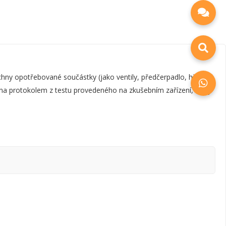
y opotřebované součástky (jako ventily, předčerpadlo, hřídel,
zena protokolem z testu provedeného na zkušebním zařízení, který