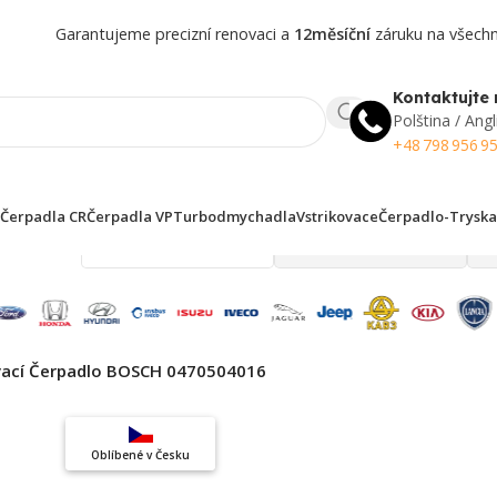
Garantujeme precizní renovaci a
12měsíční
záruku na všechny
Kontaktujte 
Polština / Angl
+48 798 956 9
Čerpadla CR
Čerpadla VP
Turbodmychadla
Vstrikovace
Čerpadlo-Tryska
 finden!
vací Čerpadlo BOSCH 0470504016
Top výběr
Oblíbené v Česku
Záruka kvality