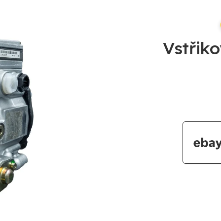
Vstřik