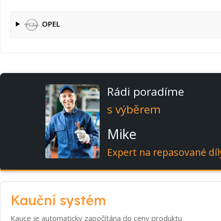
OPEL
Rádi poradíme
s výběrem
Mike
Expert na repasované díl
Kauční systém
Kauce je automaticky započítána do ceny produktu