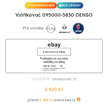
REGENEROVANÉ
ROK ZÁRUKY
Vstřikovač 095000-5830 DENSO
Pro vozidla:
Zobrazit na eBay
Podívejte se na naše
nabídky na eBay
100 %
559
76
pozitivní
prodaných
pozorovatelů
hodnocení
produktů
(Hodnocení:
3
)
6 920
Kč
(včetně
1 400
Kč
vratná kauce)