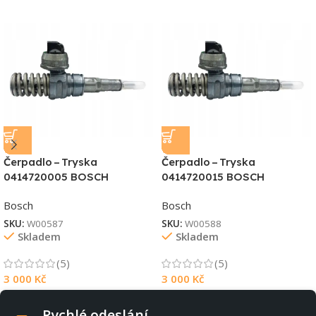
Čerpadlo – Tryska
Čerpadlo – Tryska
0414720005 BOSCH
0414720015 BOSCH
Bosch
Bosch
SKU:
W00587
SKU:
W00588
Skladem
Skladem
(5)
(5)
3 000
Kč
3 000
Kč
Rychlé odeslání