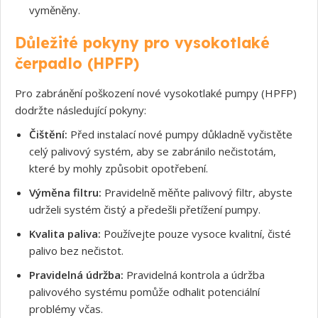
vyměněny.
Důležité pokyny pro vysokotlaké
Souhlasím s GDPR
čerpadlo (HPFP)
Pro zabránění poškození nové vysokotlaké pumpy (HPFP)
dodržte následující pokyny:
Čištění:
Před instalací nové pumpy důkladně vyčistěte
celý palivový systém, aby se zabránilo nečistotám,
které by mohly způsobit opotřebení.
Výměna filtru:
Pravidelně měňte palivový filtr, abyste
udrželi systém čistý a předešli přetížení pumpy.
Kvalita paliva:
Používejte pouze vysoce kvalitní, čisté
palivo bez nečistot.
Pravidelná údržba:
Pravidelná kontrola a údržba
palivového systému pomůže odhalit potenciální
problémy včas.