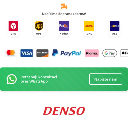
Nabízíme dopravu zdarma!
DPD
UPS
FedEx
DHL
GLS
Potřebuji konzultaci
Napište nám
přes WhatsApp