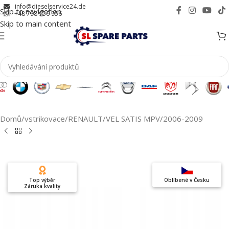
info@dieselservice24.de
Skip to navigation
+48 798 956 956
Skip to main content
Domů
/
vstrikovace
/
RENAULT
/
VEL SATIS MPV
/
2006-2009
Top výběr
Oblíbené v Česku
Záruka kvality