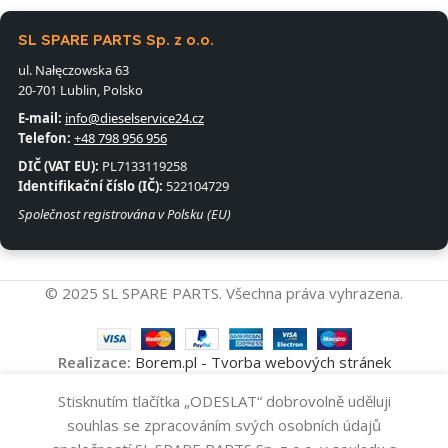
SL SPARE PARTS Sp. z o.o.
ul. Nałęczowska 63
20-701 Lublin, Polsko
E-mail:
info@dieselservice24.cz
Telefon:
+48 798 956 956
DIČ (VAT EU):
PL7133119258
Identifikační číslo (IČ):
522104729
Společnost registrována v Polsku (EU)
© 2025 SL SPARE PARTS. Všechna práva vyhrazena.
Realizace:
Borem.pl - Tvorba webových stránek
Stisknutím tlačítka „ODESLAT“ dobrovolně uděluji
Vstřikovač
Přidat Do Koš
095000-5830
6
souhlas se zpracováním svých osobních údajů
-
+
DENSO