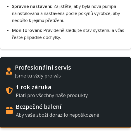
Správné nastavení:
Zajistěte, aby byla nová pumpa
nainstalována a nastavena podle pokynů výrobce, aby
nedošlo k jejímu přetížení.
Monitorování:
Pravidelně sledujte stav systému a včas
řešte případné odchylky.
Profesionální servis
Jsme tu vždy pro vás
1 rok záruka
Platí pro všechny naše produkty
Bezpečné balení
Aby vaše zboží dorazilo nepoškozené