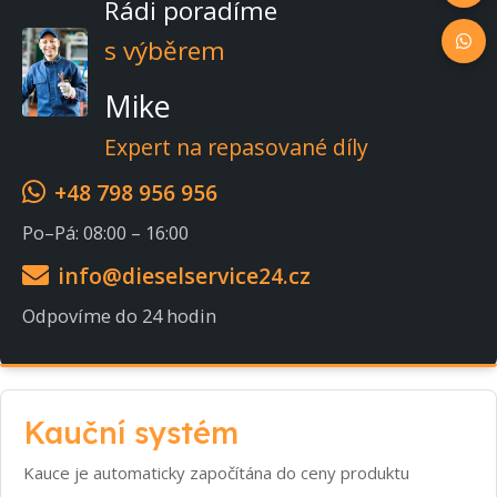
Rádi poradíme
s výběrem
Mike
Expert na repasované díly
+48 798 956 956
Po–Pá: 08:00 – 16:00
info@dieselservice24.cz
Odpovíme do 24 hodin
Kauční systém
Kauce je automaticky započítána do ceny produktu