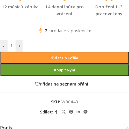
12 měsíců záruka
14 denní lhůta pro
Doručení 1–3
vrácení
pracovní dny
7
prodané v posledním
-
+
Přidat Do Košíku
Koupit Nyní
Přidat na seznam přání
SKU:
W00443
Sdílet:
Popis