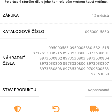
Po vrácení starého dílu a jeho kontrole vám vratnou kauci vrátíme.
ZÁRUKA
12 měsíců
KATALOGOVÉ ČÍSLO
095000-5830
095000583 0950005830 5821515
8717613038215 8973530800 8973530801
NÁHRADNÍ
8973530802 8973530803 8973530804
8973530805 8973530806 8973530807
ČÍSLA
8973530808 8973530809 9709500583
97353080
STAV PRODUKTU
Repasovaný