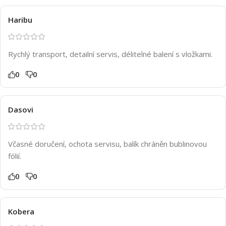
Haribu
Rychlý transport, detailní servis, délitelné balení s vložkami.
0
0
Dasovi
Včasné doručení, ochota servisu, balík chráněn bublinovou
fólií.
0
0
Kobera