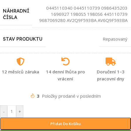
0445110340 0445110739 0986435203
NÁHRADNÍ
1696927 1980S5 1980S6 445110739
ČÍSLA
9687069280 AV2Q9F593BA AV6Q9F593BA
STAV PRODUKTU
Repasovaný
12 měsíců záruka
14 denní lhůta pro
Doručení 1–3
vrácení
pracovní dny
3
Položky prodané v posledním
-
+
Přidat Do Košíku