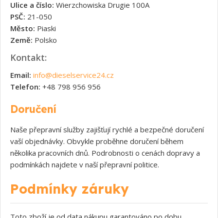
Ulice a číslo:
Wierzchowiska Drugie 100A
PSČ:
21-050
Město:
Piaski
Země:
Polsko
Kontakt:
Email:
info@dieselservice24.cz
Telefon:
+48 798 956 956
Doručení
Naše přepravní služby zajišťují rychlé a bezpečné doručení
vaší objednávky. Obvykle proběhne doručení během
několika pracovních dnů. Podrobnosti o cenách dopravy a
podmínkách najdete v naší přepravní politice.
Podmínky záruky
Toto zboží je od data nákupu garantováno po dobu