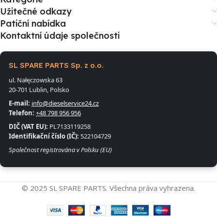
Užitečné odkazy
Patiční nabídka
Kontaktní údaje společnosti
SL SPARE PARTS Sp. z o.o.
ul. Nałęczowska 63
20-701 Lublin, Polsko
E-mail:
info@dieselservice24.cz
Telefon:
+48 798 956 956
DIČ (VAT EU):
PL7133119258
Identifikační číslo (IČ):
522104729
Společnost registrována v Polsku (EU)
© 2025 SL SPARE PARTS. Všechna práva vyhrazena.