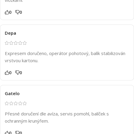
0
0
Depa
Expresem doručeno, operátor pohotový, balík stabilizován
vrstvou kartonu.
0
0
Gatelo
Přesné doručení dle avíza, servis pomohl, balíček s
ochranným krunýřem.
0
0