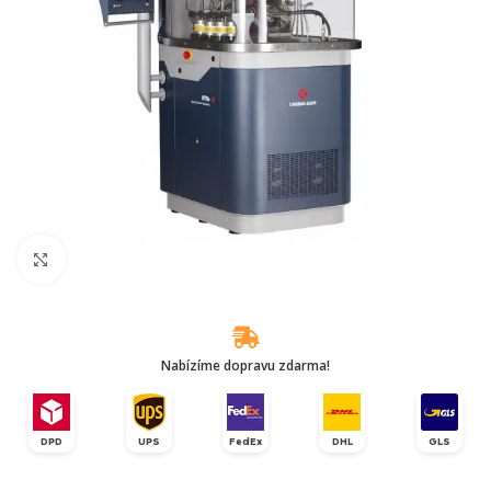
Klikněte pro zvětšení
Nabízíme dopravu zdarma!
DPD
UPS
FedEx
DHL
GLS