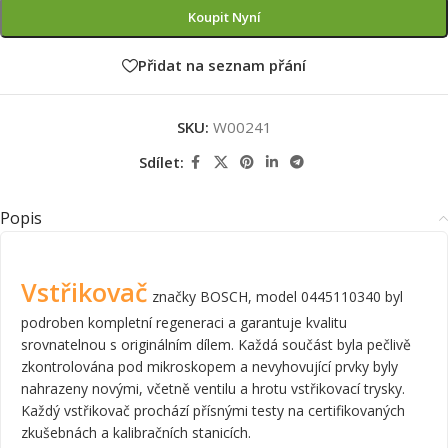
Koupit Nyní
Přidat na seznam přání
SKU:
W00241
Sdílet:
Popis
Vstřikovač
značky BOSCH, model 0445110340 byl
podroben kompletní regeneraci a garantuje kvalitu
srovnatelnou s originálním dílem. Každá součást byla pečlivě
zkontrolována pod mikroskopem a nevyhovující prvky byly
nahrazeny novými, včetně ventilu a hrotu vstřikovací trysky.
Každý vstřikovač prochází přísnými testy na certifikovaných
zkušebnách a kalibračních stanicích.