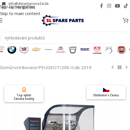
info@dieselservice24.de
Skip to navigation
+48 798 956 956
Skip to main content
Domů
/
vstrikovace
/
PEUGEOT
/
208 II
/
ab 2019
Top výběr
Oblíbené v Česku
Záruka kvality