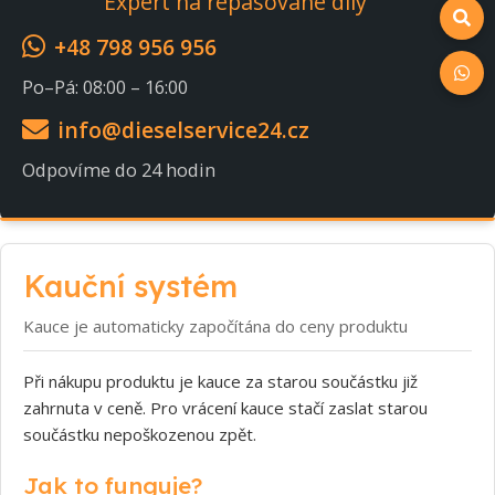
Expert na repasované díly
+48 798 956 956
Po–Pá: 08:00 – 16:00
info@dieselservice24.cz
Odpovíme do 24 hodin
Kauční systém
Kauce je automaticky započítána do ceny produktu
Při nákupu produktu je kauce za starou součástku již
zahrnuta v ceně. Pro vrácení kauce stačí zaslat starou
součástku nepoškozenou zpět.
Jak to funguje?