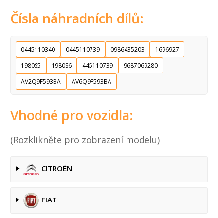
Čísla náhradních dílů:
0445110340
0445110739
0986435203
1696927
1980S5
1980S6
445110739
9687069280
AV2Q9F593BA
AV6Q9F593BA
Vhodné pro vozidla:
(Rozklikněte pro zobrazení modelu)
CITROËN
FIAT