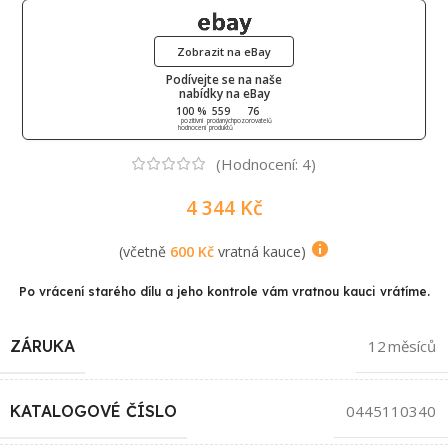
Zobrazit na eBay
Podívejte se na naše
nabídky na eBay
100 %
559
76
pozitivní
prodaných
pozorovatelů
hodnocení
produktů
(Hodnocení:
4
)
4 344
Kč
(včetně
600
Kč
vratná kauce)
Po vrácení starého dílu a jeho kontrole vám vratnou kauci vrátíme.
ZÁRUKA
12 měsíců
KATALOGOVÉ ČÍSLO
0445110340