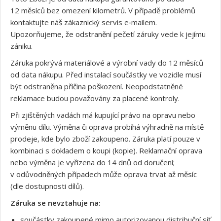
12 měsíců bez omezení kilometrů. V případě problémů
kontaktujte náš zákaznický servis e‑mailem.
Upozorňujeme, že odstranění pečetí záruky vede k jejímu
zániku.
Záruka pokrývá materiálové a výrobní vady do 12 měsíců
od data nákupu. Před instalací součástky ve vozidle musí
být odstraněna příčina poškození. Neopodstatněné
reklamace budou považovány za placené kontroly.
Při zjištěných vadách má kupující právo na opravu nebo
výměnu dílu. Výměna či oprava probíhá výhradně na místě
prodeje, kde bylo zboží zakoupeno. Záruka platí pouze v
kombinaci s dokladem o koupi (kopie). Reklamační oprava
nebo výměna je vyřízena do 14 dnů od doručení;
v odůvodněných případech může oprava trvat až měsíc
(dle dostupnosti dílů).
Záruka se nevztahuje na:
součástky zakoupené mimo autorizovanou distribuční síť