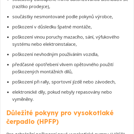
(razítko prodejce),
součástky nesmontované podle pokynů výrobce,
poškození v důsledku špatné montáže,
poškození vinou poruchy mazacího, sání, výfukového
systému nebo elektroinstalace,
poškození nevhodným používáním vozidla,
předčasné opotřebení vlivem opětovného použití
poškozených montážních dílů,
poškození při rally, sportovní jízdě nebo závodech,
elektronické díly, pokud nebyly repasovány nebo
vyměněny.
Důležité pokyny pro vysokotlaké
čerpadlo (HPFP)
Pro zabránění poškození nové vysokotlaké pumpy (HPFP)