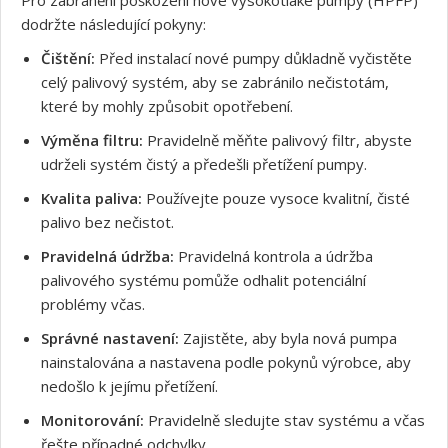
dodržte následující pokyny:
Čištění:
Před instalací nové pumpy důkladně vyčistěte
celý palivový systém, aby se zabránilo nečistotám,
které by mohly způsobit opotřebení.
Souhlasím s GDPR
Výměna filtru:
Pravidelně měňte palivový filtr, abyste
udrželi systém čistý a předešli přetížení pumpy.
Kvalita paliva:
Používejte pouze vysoce kvalitní, čisté
palivo bez nečistot.
Pravidelná údržba:
Pravidelná kontrola a údržba
palivového systému pomůže odhalit potenciální
problémy včas.
Správné nastavení:
Zajistěte, aby byla nová pumpa
nainstalována a nastavena podle pokynů výrobce, aby
nedošlo k jejímu přetížení.
Monitorování:
Pravidelně sledujte stav systému a včas
řešte případné odchylky.