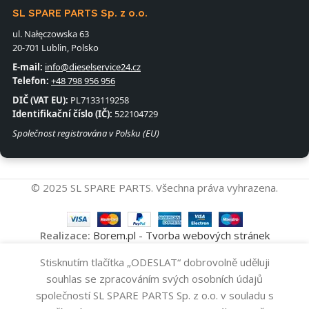
SL SPARE PARTS Sp. z o.o.
ul. Nałęczowska 63
20-701 Lublin, Polsko
E-mail:
info@dieselservice24.cz
Telefon:
+48 798 956 956
DIČ (VAT EU):
PL7133119258
Identifikační číslo (IČ):
522104729
Společnost registrována v Polsku (EU)
© 2025 SL SPARE PARTS. Všechna práva vyhrazena.
Realizace:
Borem.pl - Tvorba webových stránek
Stisknutím tlačítka „ODESLAT“ dobrovolně uděluji
Vstřikovač
Přidat Do Koš
0445110369
5
souhlas se zpracováním svých osobních údajů
-
+
BOSCH
928
Kč
společností SL SPARE PARTS Sp. z o.o. v souladu s
Koupit Nyní
Obchod
Seznam přání
Košík
Můj účet