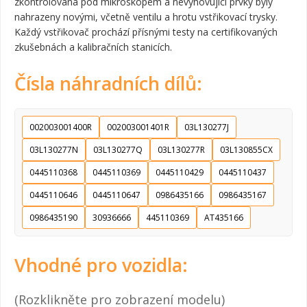
zkontrolována pod mikroskopem a nevyhovující prvky byly
nahrazeny novými, včetně ventilu a hrotu vstřikovací trysky.
Každý vstřikovač prochází přísnými testy na certifikovaných
zkušebnách a kalibračních stanicích.
Čísla náhradních dílů:
002003001400R
002003001401R
03L130277J
03L130277N
03L130277Q
03L130277R
03L130855CX
0445110368
0445110369
0445110429
0445110437
0445110646
0445110647
0986435166
0986435167
0986435190
30936666
445110369
AT435166
Vhodné pro vozidla:
(Rozklikněte pro zobrazení modelu)