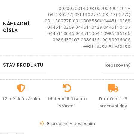
002003001400R 002003001401R
03L130277J 03L130277N 03L130277Q
03L130277R 03L130855CX 0445110368
NÁHRADNÍ
0445110369 0445110429 0445110437
ČÍSLA
0445110646 0445110647 0986435166
0986435167 0986435190 30936666
445110369 AT435166
STAV PRODUKTU
Repasovaný
12 měsíců záruka
14 denní lhůta pro
Doručení 1–3
vrácení
pracovní dny
9
prodané v posledním