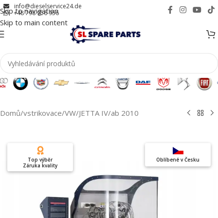
info@dieselservice24.de
Skip to navigation
+48 798 956 956
Skip to main content
Domů
/
vstrikovace
/
VW
/
JETTA IV
/
ab 2010
Top výběr
Oblíbené v Česku
Záruka kvality