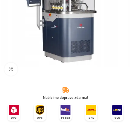
Klikněte pro zvětšení
Nabízíme dopravu zdarma!
DPD
UPS
FedEx
DHL
GLS