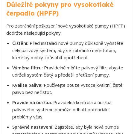
Důležité pokyny pro vysokotlaké
čerpadlo (HPFP)
Souhlasím s GDPR
Pro zabránění poškození nové vysokotlaké pumpy (HPFP)
dodržte následující pokyny:
Čištění:
Před instalací nové pumpy důkladně vyčistěte
celý palivový systém, aby se zabránilo nečistotám,
které by mohly způsobit opotřebení.
Výměna filtru:
Pravidelně měňte palivový filtr, abyste
udrželi systém čistý a předešli přetížení pumpy.
Kvalita paliva:
Používejte pouze vysoce kvalitní, čisté
palivo bez nečistot.
Pravidelná údržba:
Pravidelná kontrola a údržba
palivového systému pomůže odhalit potenciální
problémy včas.
Správné nastavení:
Zajistěte, aby byla nová pumpa
nainstalována a nastavena podle pokynů výrobce, aby