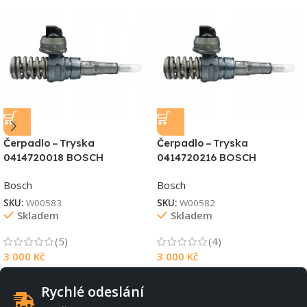
Čerpadlo – Tryska
Čerpadlo – Tryska
0414720018 BOSCH
0414720216 BOSCH
Bosch
Bosch
SKU:
W00583
SKU:
W00582
Skladem
Skladem
(5)
(4)
3 000
Kč
3 000
Kč
Rychlé odeslání