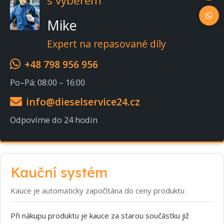
s výběrem
Mike
Expert na repasované díly
+48 798 956 956
Po–Pá: 08:00 – 16:00
info@dieselservice24.cz
Odpovíme do 24 hodin
Kauční systém
Kauce je automaticky započítána do ceny produktu
Při nákupu produktu je kauce za starou součástku již