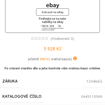
Zobrazit na eBay
Podívejte se na naše
nabídky na eBay
100 %
559
76
pozitivní
prodaných
pozorovatelů
hodnocení
produktů
(Hodnocení:
3
)
5 928
Kč
(včetně
600
Kč
vratná kauce)
Po vrácení starého dílu a jeho kontrole vám vratnou kauci vrátíme.
ZÁRUKA
12 měsíců
KATALOGOVÉ ČÍSLO
0445110369