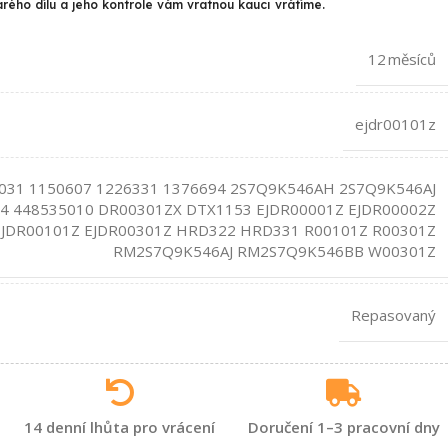
arého dílu a jeho kontrole vám vratnou kauci vrátíme.
12 měsíců
ejdr00101z
031 1150607 1226331 1376694 2S7Q9K546AH 2S7Q9K546AJ
4 448535010 DR00301ZX DTX1153 EJDR00001Z EJDR00002Z
EJDR00101Z EJDR00301Z HRD322 HRD331 R00101Z R00301Z
RM2S7Q9K546AJ RM2S7Q9K546BB W00301Z
Repasovaný
14 denní lhůta pro vrácení
Doručení 1–3 pracovní dny