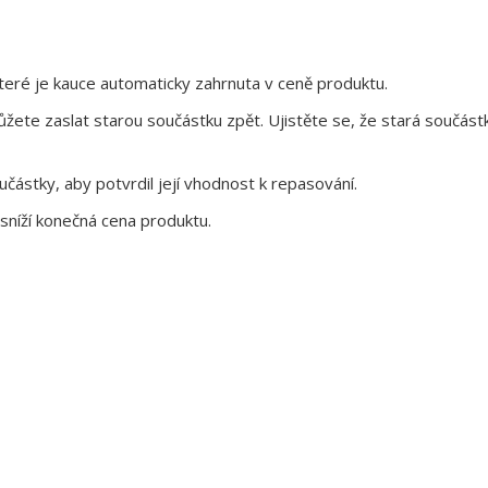
eré je kauce automaticky zahrnuta v ceně produktu.
te zaslat starou součástku zpět. Ujistěte se, že stará součástk
ástky, aby potvrdil její vhodnost k repasování.
sníží konečná cena produktu.