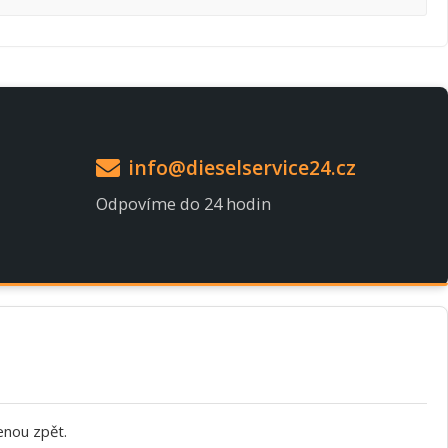
info@dieselservice24.cz
Odpovíme do 24 hodin
enou zpět.