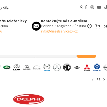
 díly.
nás telefonicky
Kontaktujte nás e-mailem
ičtina
Polština / Angličtina / Čeština
0
56
info@dieselservice24.cz
Hledat