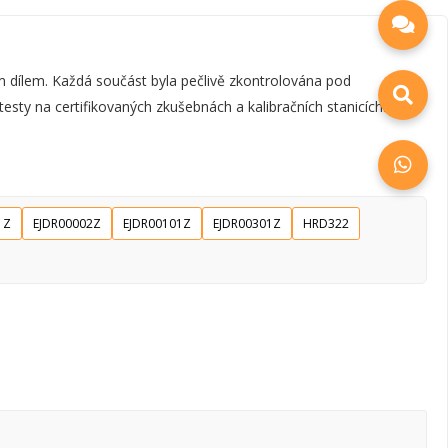
m dílem. Každá součást byla pečlivě zkontrolována pod
esty na certifikovaných zkušebnách a kalibračních stanicích.
1Z
EJDR00002Z
EJDR00101Z
EJDR00301Z
HRD322