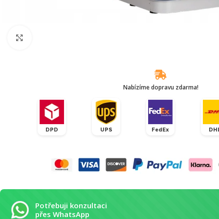
Klikněte pro zvětšení
Nabízíme dopravu zdarma!
DPD
UPS
FedEx
DH
Potřebuji konzultaci
přes WhatsApp