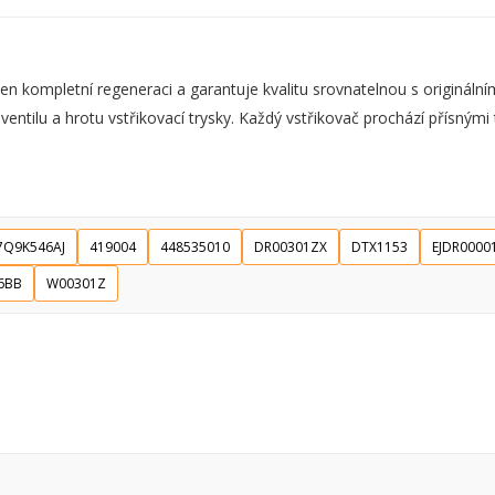
 kompletní regeneraci a garantuje kvalitu srovnatelnou s originální
tilu a hrotu vstřikovací trysky. Každý vstřikovač prochází přísnými t
7Q9K546AJ
419004
448535010
DR00301ZX
DTX1153
EJDR0000
6BB
W00301Z