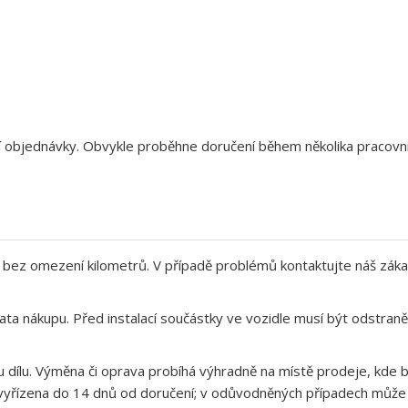
aší objednávky. Obvykle proběhne doručení během několika pracov
bez omezení kilometrů. V případě problémů kontaktujte náš záka
ata nákupu. Před instalací součástky ve vozidle musí být odstra
 dílu. Výměna či oprava probíhá výhradně na místě prodeje, kde b
yřízena do 14 dnů od doručení; v odůvodněných případech může op