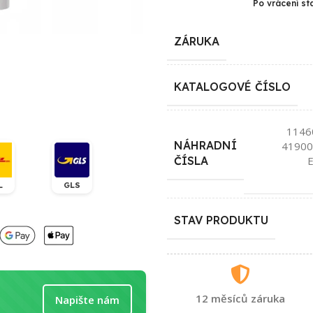
Po vrácení st
ZÁRUKA
KATALOGOVÉ ČÍSLO
1146
NÁHRADNÍ
41900
ČÍSLA
L
GLS
STAV PRODUKTU
12 měsíců záruka
Napište nám