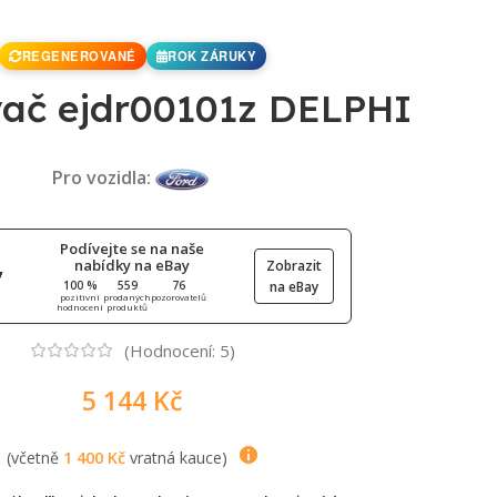
REGENEROVANÉ
ROK ZÁRUKY
vač ejdr00101z DELPHI
Pro vozidla:
Podívejte se na naše
nabídky na eBay
Zobrazit
100 %
559
76
na eBay
pozitivní
prodaných
pozorovatelů
hodnocení
produktů
(Hodnocení:
5
)
5 144
Kč
(včetně
1 400
Kč
vratná kauce)