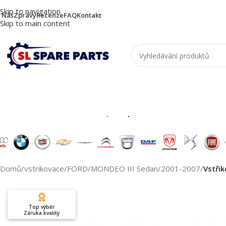
Skip to navigation
 Nás
Zprávy
Recenze
FAQ
Kontakt
Skip to main content
Nutzen Sie die Suche, um passende Produkte zu
Domů
/
vstrikovace
/
FORD
/
MONDEO III Sedan
/
2001-2007
/
Vstři
Top výběr
Záruka kvality