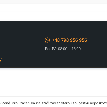
Souhlasím s GDPR
+48 798 956 956
Po–Pá: 08:00 – 16:00
y
 v ceně. Pro vrácení kauce stačí zaslat starou součástku nepoškoz