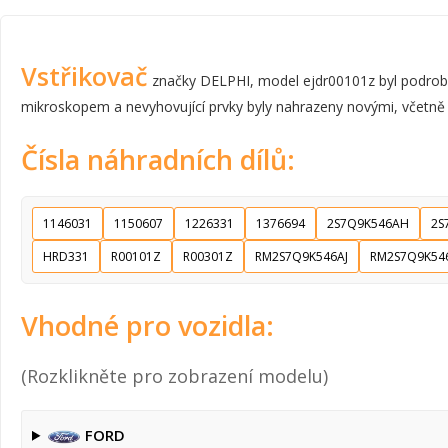
Vstřikovač
značky DELPHI, model ejdr00101z byl podroben
mikroskopem a nevyhovující prvky byly nahrazeny novými, včetně ven
Čísla náhradních dílů:
1146031
1150607
1226331
1376694
2S7Q9K546AH
2S
HRD331
R00101Z
R00301Z
RM2S7Q9K546AJ
RM2S7Q9K54
Vhodné pro vozidla:
(Rozklikněte pro zobrazení modelu)
FORD