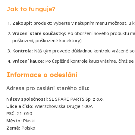
Jak to funguje?
Zakoupit produkt:
Vyberte v nákupním menu možnost, u kt
Vrácení staré součástky:
Po obdržení nového produktu může
poškození, poškozené konektory).
Kontrola:
Náš tým provede důkladnou kontrolu vrácené souč
Vrácení kauce:
Po úspěšné kontrole kauci vrátíme, čímž se 
Informace o odeslání
Adresa pro zaslání starého dílu:
Název společnosti:
SL SPARE PARTS Sp. z o.o.
Ulice a číslo:
Wierzchowiska Drugie 100A
PSČ:
21-050
Město:
Piaski
Země:
Polsko