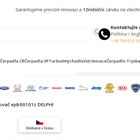
Garantujeme precizní renovaci a
12měsíční
záruku na všechny
Kontaktujte 
Polština / Angl
+48 798 956 9
Čerpadla CR
Čerpadla VP
Turbodmychadla
Vstrikovace
Čerpadlo-Tryska
 finden!
kovač ejdr00101z DELPHI
Oblíbené v Česku