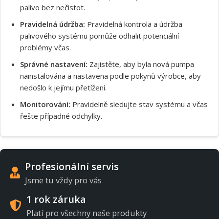
Souhlasím s GDPR
palivo bez nečistot.
Pravidelná údržba:
Pravidelná kontrola a údržba
palivového systému pomůže odhalit potenciální
problémy včas.
Správné nastavení:
Zajistěte, aby byla nová pumpa
nainstalována a nastavena podle pokynů výrobce, aby
nedošlo k jejímu přetížení.
Monitorování:
Pravidelně sledujte stav systému a včas
řešte případné odchylky.
Profesionální servis
Jsme tu vždy pro vás
1 rok záruka
Platí pro všechny naše produkty