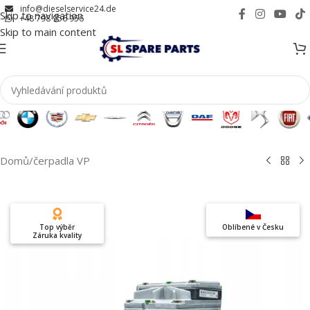
info@dieselservice24.de
Skip to navigation
+48 798 956 956
Skip to main content
Domů
/
čerpadla VP
Top výběr
Oblíbené v Česku
Záruka kvality