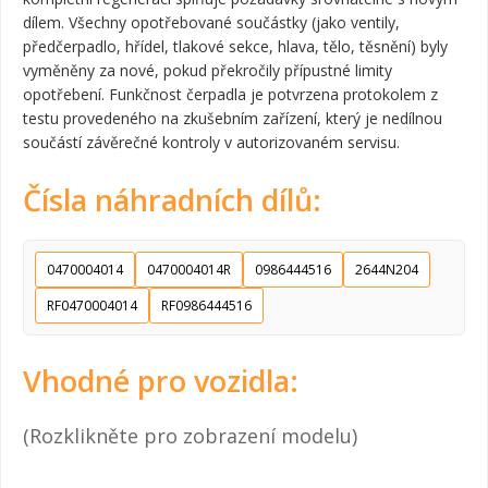
dílem. Všechny opotřebované součástky (jako ventily,
předčerpadlo, hřídel, tlakové sekce, hlava, tělo, těsnění) byly
vyměněny za nové, pokud překročily přípustné limity
opotřebení. Funkčnost čerpadla je potvrzena protokolem z
testu provedeného na zkušebním zařízení, který je nedílnou
součástí závěrečné kontroly v autorizovaném servisu.
Čísla náhradních dílů:
0470004014
0470004014R
0986444516
2644N204
RF0470004014
RF0986444516
Vhodné pro vozidla:
(Rozklikněte pro zobrazení modelu)