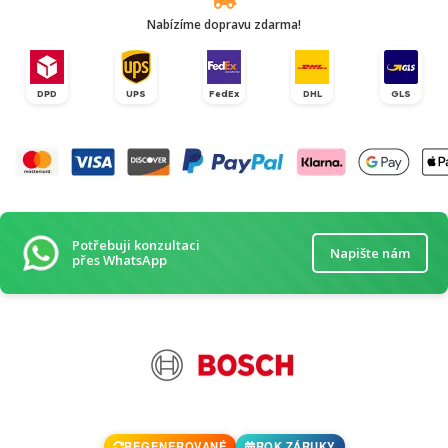
Nabízíme dopravu zdarma!
DPD
UPS
FedEx
DHL
GLS
Potřebuji konzultaci
Napište nám
přes WhatsApp
REGENEROVANÉ
ROK ZÁRUKY