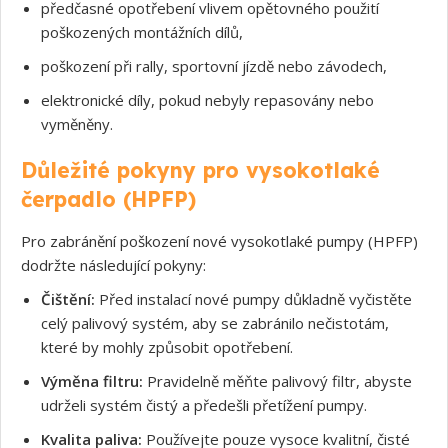
předčasné opotřebení vlivem opětovného použití
poškozených montážních dílů,
poškození při rally, sportovní jízdě nebo závodech,
elektronické díly, pokud nebyly repasovány nebo
vyměněny.
Důležité pokyny pro vysokotlaké
čerpadlo (HPFP)
Pro zabránění poškození nové vysokotlaké pumpy (HPFP)
dodržte následující pokyny:
Čištění:
Před instalací nové pumpy důkladně vyčistěte
celý palivový systém, aby se zabránilo nečistotám,
které by mohly způsobit opotřebení.
Výměna filtru:
Pravidelně měňte palivový filtr, abyste
udrželi systém čistý a předešli přetížení pumpy.
Kvalita paliva:
Používejte pouze vysoce kvalitní, čisté