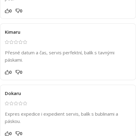
0
0
Kimaru
Přesné datum a čas, servis perfektní, balík s tavnými
páskami.
0
0
Dokaru
Expres expedice i expedient servis, balík s bublinami a
páskou.
0
0