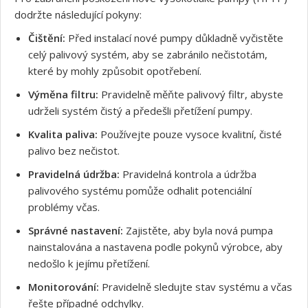
dodržte následující pokyny:
Čištění:
Před instalací nové pumpy důkladně vyčistěte
celý palivový systém, aby se zabránilo nečistotám,
Souhlasím s GDPR
které by mohly způsobit opotřebení.
Výměna filtru:
Pravidelně měňte palivový filtr, abyste
udrželi systém čistý a předešli přetížení pumpy.
Kvalita paliva:
Používejte pouze vysoce kvalitní, čisté
palivo bez nečistot.
Pravidelná údržba:
Pravidelná kontrola a údržba
palivového systému pomůže odhalit potenciální
problémy včas.
Správné nastavení:
Zajistěte, aby byla nová pumpa
nainstalována a nastavena podle pokynů výrobce, aby
nedošlo k jejímu přetížení.
Monitorování:
Pravidelně sledujte stav systému a včas
řešte případné odchylky.