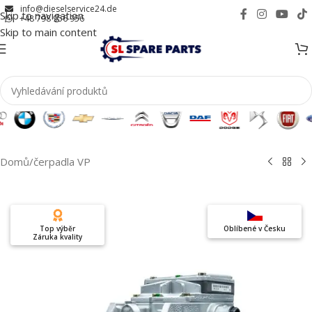
info@dieselservice24.de
Skip to navigation
+48 798 956 956
Skip to main content
Domů
/
čerpadla VP
Top výběr
Oblíbené v Česku
Záruka kvality