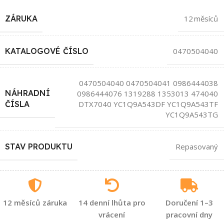
ZÁRUKA
12 měsíců
KATALOGOVÉ ČÍSLO
0470504040
0470504040 0470504041 0986444038
NÁHRADNÍ
0986444076 1319288 1353013 474040
DTX7040 YC1Q9A543DF YC1Q9A543TF
ČÍSLA
YC1Q9A543TG
STAV PRODUKTU
Repasovaný
12 měsíců záruka
14 denní lhůta pro
Doručení 1–3
vrácení
pracovní dny