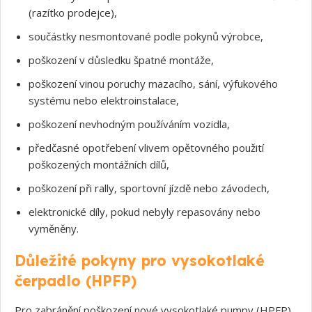
(razítko prodejce),
součástky nesmontované podle pokynů výrobce,
poškození v důsledku špatné montáže,
poškození vinou poruchy mazacího, sání, výfukového
systému nebo elektroinstalace,
poškození nevhodným používáním vozidla,
předčasné opotřebení vlivem opětovného použití
poškozených montážních dílů,
poškození při rally, sportovní jízdě nebo závodech,
elektronické díly, pokud nebyly repasovány nebo
vyměněny.
Důležité pokyny pro vysokotlaké
čerpadlo (HPFP)
Pro zabránění poškození nové vysokotlaké pumpy (HPFP)