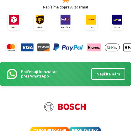
Nabízíme dopravu zdarma!
DPD
UPS
FedEx
DHL
GLS
Potřebuji konzultaci
Napište nám
přes WhatsApp
REGENEROVANÉ
ROK ZÁRUKY