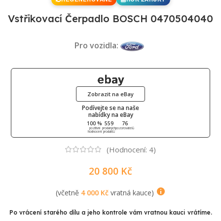
Vstřikovací Čerpadlo BOSCH 0470504040
Pro vozidla:
Zobrazit na eBay
Podívejte se na naše
nabídky na eBay
100 %
559
76
pozitivní
prodaných
pozorovatelů
hodnocení
produktů
(Hodnocení:
4
)
20 800
Kč
(včetně
4 000
Kč
vratná kauce)
Po vrácení starého dílu a jeho kontrole vám vratnou kauci vrátíme.