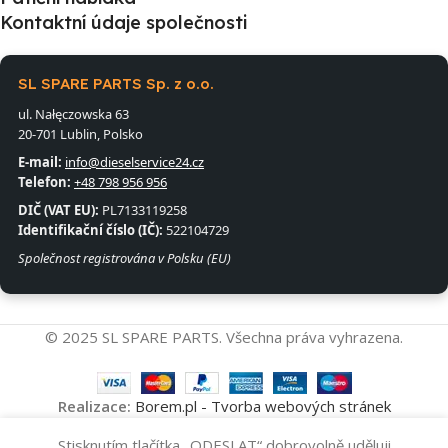
Kontaktní údaje společnosti
SL SPARE PARTS Sp. z o.o.
ul. Nałęczowska 63
20-701 Lublin, Polsko
E-mail:
info@dieselservice24.cz
Telefon:
+48 798 956 956
DIČ (VAT EU):
PL7133119258
Identifikační číslo (IČ):
522104729
Společnost registrována v Polsku (EU)
© 2025 SL SPARE PARTS. Všechna práva vyhrazena.
Realizace:
Borem.pl - Tvorba webových stránek
Vstřikovací
Stisknutím tlačítka „ODESLAT“ dobrovolně uděluji