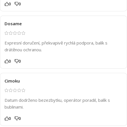
0
0
Dosame
Expresní doručení, překvapivě rychlá podpora, balík s
drátěnou ochranou.
0
0
Cimoku
Datum dodrženo bezezbytku, operátor poradil, balík s
bublinami.
0
0