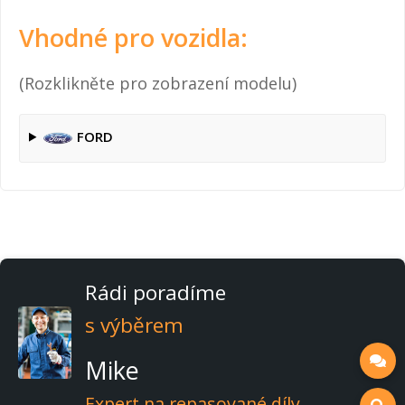
Vhodné pro vozidla:
(Rozklikněte pro zobrazení modelu)
FORD
Rádi poradíme
s výběrem
Mike
Expert na repasované díly