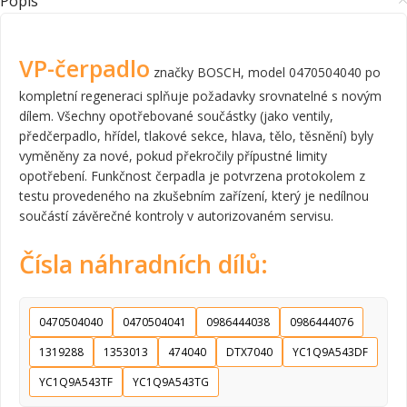
Popis
VP-čerpadlo
značky BOSCH, model 0470504040 po
kompletní regeneraci splňuje požadavky srovnatelné s novým
dílem. Všechny opotřebované součástky (jako ventily,
předčerpadlo, hřídel, tlakové sekce, hlava, tělo, těsnění) byly
vyměněny za nové, pokud překročily přípustné limity
opotřebení. Funkčnost čerpadla je potvrzena protokolem z
testu provedeného na zkušebním zařízení, který je nedílnou
součástí závěrečné kontroly v autorizovaném servisu.
Čísla náhradních dílů:
0470504040
0470504041
0986444038
0986444076
1319288
1353013
474040
DTX7040
YC1Q9A543DF
YC1Q9A543TF
YC1Q9A543TG