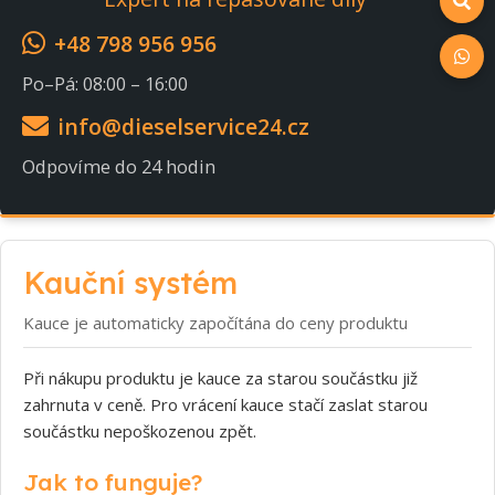
+48 798 956 956
Po–Pá: 08:00 – 16:00
info@dieselservice24.cz
Odpovíme do 24 hodin
Kauční systém
Kauce je automaticky započítána do ceny produktu
Při nákupu produktu je kauce za starou součástku již
zahrnuta v ceně. Pro vrácení kauce stačí zaslat starou
součástku nepoškozenou zpět.
Jak to funguje?