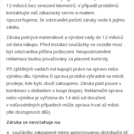
12 měsíců bez omezení kilometrů. V případě problémů
kontaktujte náš zákaznický servis e‑mailem.
Upozorňujeme, že odstranění pečetí záruky vede k jejímu
zániku.
Záruka pokrývá materiálové a výrobní vady do 12 měsíců
od data nákupu. Před instalací součástky ve vozidle musí
být odstraněna příčina poškození. Neopodstatněné
reklamace budou považovány za placené kontroly.
Při zjištěných vadách má kupující právo na opravu nebo
výměnu dílu. Výměna či oprava probíhá výhradně na místě
prodeje, kde bylo zboží zakoupeno. Záruka platí pouze v
kombinaci s dokladem o koupi (kopie). Reklamační oprava
nebo výměna je vyřízena do 14 dnů od doručení;
v odůvodněných případech může oprava trvat až měsíc
(dle dostupnosti dílů).
Záruka se nevztahuje na:
součástky zakoupené mimo autorizovanou distribuční síť