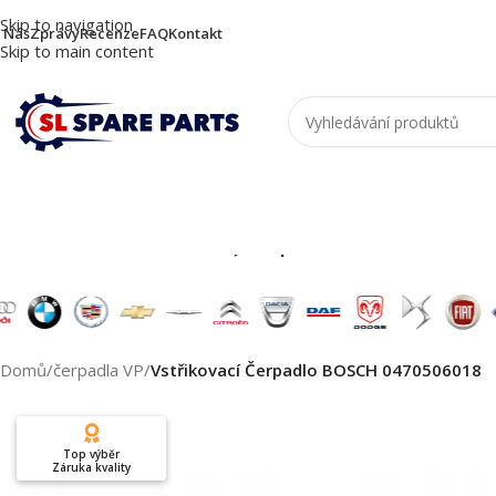
Skip to navigation
 Nás
Zprávy
Recenze
FAQ
Kontakt
Skip to main content
Nutzen Sie die Suche, um passende Produkte zu
Domů
/
čerpadla VP
/
Vstřikovací Čerpadlo BOSCH 0470506018
Top výběr
Záruka kvality