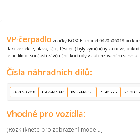
VP-čerpadlo
značky BOSCH, model 0470506018 po komplet
tlakové sekce, hlava, tělo, těsnění) byly vyměněny za nové, pokud
je nedílnou součástí závěrečné kontroly v autorizovaném servisu.
Čísla náhradních dílů:
0470506018
0986444047
0986444085
RE501275
SE50161
Vhodné pro vozidla:
(Rozklikněte pro zobrazení modelu)