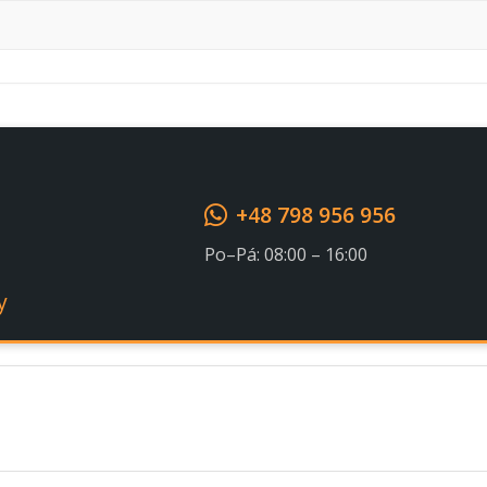
Souhlasím s GDPR
+48 798 956 956
Po–Pá: 08:00 – 16:00
y