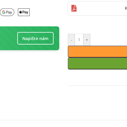
K
Napište nám
-
+