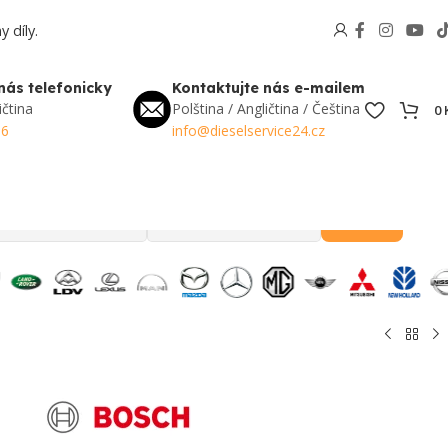
 díly.
nás telefonicky
Kontaktujte nás e-mailem
ičtina
Polština / Angličtina / Čeština
0
56
info@dieselservice24.cz
Hledat
Oblíbené v Česku