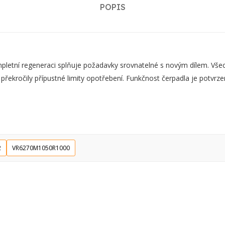
POPIS
ní regeneraci splňuje požadavky srovnatelné s novým dílem. Všechn
 překročily přípustné limity opotřebení. Funkčnost čerpadla je potvr
2
VR6270M1050R1000