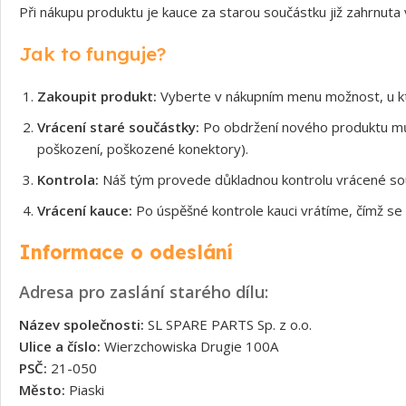
Při nákupu produktu je kauce za starou součástku již zahrnuta
Jak to funguje?
Zakoupit produkt:
Vyberte v nákupním menu možnost, u kt
Vrácení staré součástky:
Po obdržení nového produktu může
poškození, poškozené konektory).
Kontrola:
Náš tým provede důkladnou kontrolu vrácené souč
Vrácení kauce:
Po úspěšné kontrole kauci vrátíme, čímž se 
Informace o odeslání
Adresa pro zaslání starého dílu:
Název společnosti:
SL SPARE PARTS Sp. z o.o.
Ulice a číslo:
Wierzchowiska Drugie 100A
PSČ:
21-050
Město:
Piaski