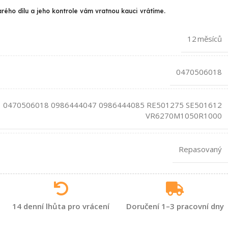
arého dílu a jeho kontrole vám vratnou kauci vrátíme.
12 měsíců
0470506018
0470506018 0986444047 0986444085 RE501275 SE501612
VR6270M1050R1000
Repasovaný
14 denní lhůta pro vrácení
Doručení 1–3 pracovní dny