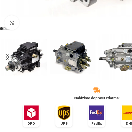
Klikněte pro zvětšení
Nabízíme dopravu zdarma!
DPD
UPS
FedEx
DH