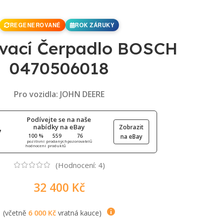
REGENEROVANÉ
ROK ZÁRUKY
ovací Čerpadlo BOSCH
0470506018
Pro vozidla: JOHN DEERE
Podívejte se na naše
nabídky na eBay
Zobrazit
100 %
559
76
na eBay
pozitivní
prodaných
pozorovatelů
hodnocení
produktů
(Hodnocení:
4
)
32 400
Kč
(včetně
6 000
Kč
vratná kauce)