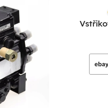
Vstřik