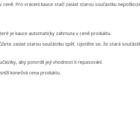
 v ceně. Pro vrácení kauce stačí zaslat starou součástku nepoškoz
eré je kauce automaticky zahrnuta v ceně produktu.
te zaslat starou součástku zpět. Ujistěte se, že stará součástk
ástky, aby potvrdil její vhodnost k repasování.
sníží konečná cena produktu.