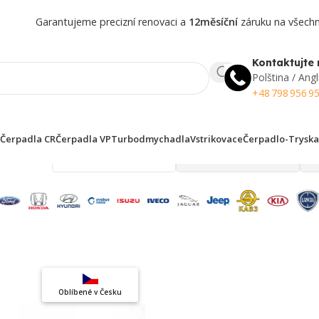
Garantujeme precizní renovaci a
12měsíční
záruku na všechny
Kontaktujte 
Polština / Angl
+48 798 956 9
Čerpadla CR
Čerpadla VP
Turbodmychadla
Vstrikovace
Čerpadlo-Tryska
 finden!
Top výběr
Oblíbené v Česku
Záruka kvality