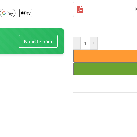
K
Napište nám
-
+