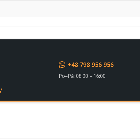
Souhlasím s GDPR
+48 798 956 956
Po–Pá: 08:00 – 16:00
y