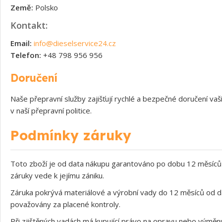
Země:
Polsko
Kontakt:
Email:
info@dieselservice24.cz
Telefon:
+48 798 956 956
Doručení
Naše přepravní služby zajišťují rychlé a bezpečné doručení v
v naší přepravní politice.
Podmínky záruky
Toto zboží je od data nákupu garantováno po dobu 12 měsíců 
záruky vede k jejímu zániku.
Záruka pokrývá materiálové a výrobní vady do 12 měsíců od d
považovány za placené kontroly.
Při zjištěných vadách má kupující právo na opravu nebo výměnu