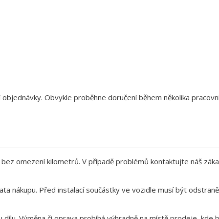
aší objednávky. Obvykle proběhne doručení během několika pracov
bez omezení kilometrů. V případě problémů kontaktujte náš záka
ata nákupu. Před instalací součástky ve vozidle musí být odstra
 dílu. Výměna či oprava probíhá výhradně na místě prodeje, kde b