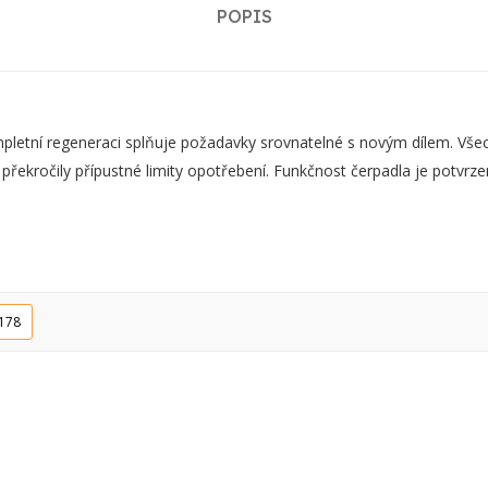
POPIS
ní regeneraci splňuje požadavky srovnatelné s novým dílem. Všechn
 překročily přípustné limity opotřebení. Funkčnost čerpadla je potvr
178