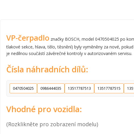
VP-čerpadlo
značky BOSCH, model 0470504025 po komplet
tlakové sekce, hlava, tělo, těsnění) byly vyměněny za nové, pokud
je nedílnou součástí závěrečné kontroly v autorizovaném servisu.
Čísla náhradních dílů:
0470504025
0986444035
13517787513
13517787515
135
Vhodné pro vozidla:
(Rozklikněte pro zobrazení modelu)