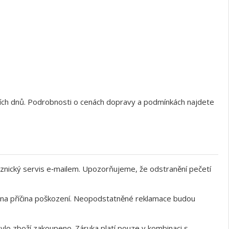
ních dnů. Podrobnosti o cenách dopravy a podmínkách najdete
znický servis e‑mailem. Upozorňujeme, že odstranění pečetí
něna příčina poškození. Neopodstatněné reklamace budou
ylo zboží zakoupeno. Záruka platí pouze v kombinaci s