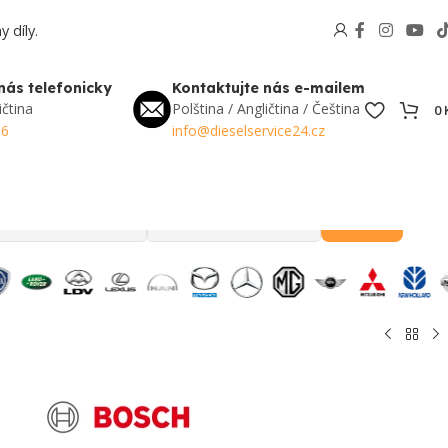
 díly.
nás telefonicky
Kontaktujte nás e-mailem
ičtina
Polština / Angličtina / Čeština
0
56
info@dieselservice24.cz
Hledat
Oblíbené v Česku