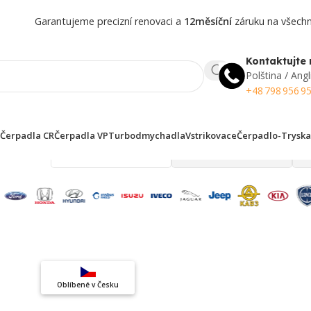
Garantujeme precizní renovaci a
12měsíční
záruku na všechny
Kontaktujte 
Polština / Angl
+48 798 956 9
Čerpadla CR
Čerpadla VP
Turbodmychadla
Vstrikovace
Čerpadlo-Tryska
 finden!
Top výběr
Oblíbené v Česku
Záruka kvality