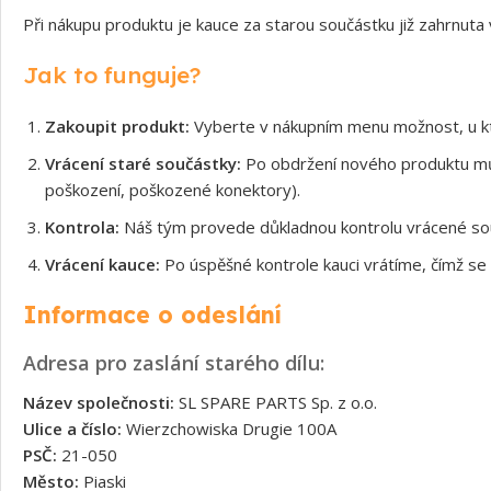
Při nákupu produktu je kauce za starou součástku již zahrnuta
Jak to funguje?
Zakoupit produkt:
Vyberte v nákupním menu možnost, u kt
Vrácení staré součástky:
Po obdržení nového produktu může
poškození, poškozené konektory).
Kontrola:
Náš tým provede důkladnou kontrolu vrácené souč
Vrácení kauce:
Po úspěšné kontrole kauci vrátíme, čímž se 
Informace o odeslání
Adresa pro zaslání starého dílu:
Název společnosti:
SL SPARE PARTS Sp. z o.o.
Ulice a číslo:
Wierzchowiska Drugie 100A
PSČ:
21-050
Město:
Piaski