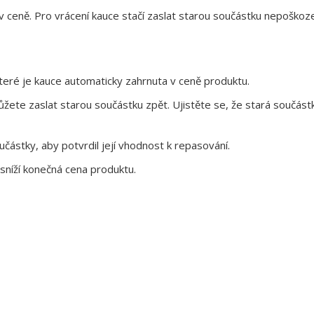
 v ceně. Pro vrácení kauce stačí zaslat starou součástku nepoškoz
eré je kauce automaticky zahrnuta v ceně produktu.
te zaslat starou součástku zpět. Ujistěte se, že stará součástk
ástky, aby potvrdil její vhodnost k repasování.
sníží konečná cena produktu.