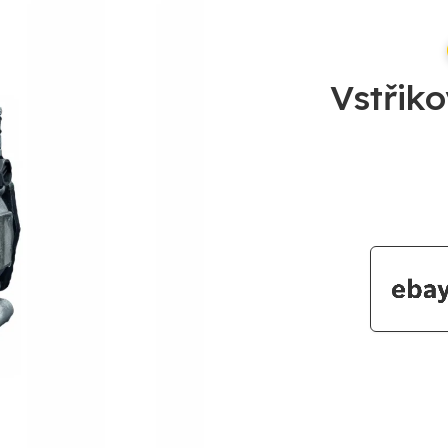
Vstřik