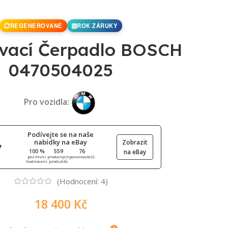
REGENEROVANÉ
ROK ZÁRUKY
ovací Čerpadlo BOSCH
0470504025
Pro vozidla:
Podívejte se na naše
nabídky na eBay
Zobrazit
100 %
559
76
na eBay
pozitivní
prodaných
pozorovatelů
hodnocení
produktů
(Hodnocení:
4
)
18 400
Kč