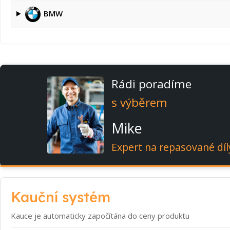
BMW
Rádi poradíme
s výběrem
Mike
Expert na repasované díl
Kauční systém
Kauce je automaticky započítána do ceny produktu