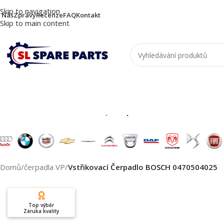
Skip to navigation
 Nás
Zprávy
Recenze
FAQ
Kontakt
Skip to main content
Nutzen Sie die Suche, um passende Produkte zu
Domů
/
čerpadla VP
/
Vstřikovací Čerpadlo BOSCH 0470504025
Top výběr
Záruka kvality