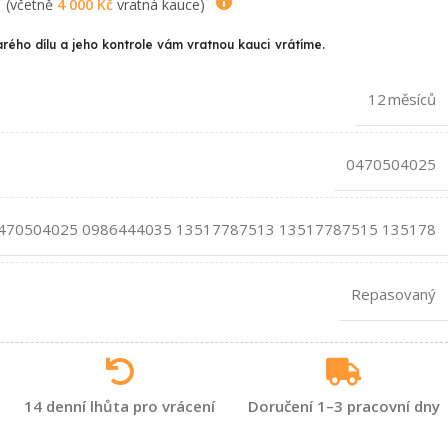
(včetně
4 000
Kč
vratná kauce)
arého dílu a jeho kontrole vám vratnou kauci vrátíme.
12 měsíců
0470504025
470504025 0986444035 13517787513 13517787515 135178
Repasovaný
14 denní lhůta pro vrácení
Doručení 1–3 pracovní dny