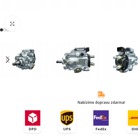
Klikněte pro zvětšení
Nabízíme dopravu zdarma!
DPD
UPS
FedEx
DH