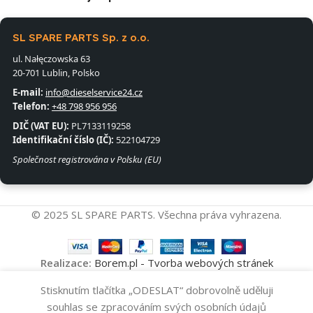
SL SPARE PARTS Sp. z o.o.
ul. Nałęczowska 63
20-701 Lublin, Polsko
E-mail:
info@dieselservice24.cz
Telefon:
+48 798 956 956
DIČ (VAT EU):
PL7133119258
Identifikační číslo (IČ):
522104729
Společnost registrována v Polsku (EU)
© 2025 SL SPARE PARTS. Všechna práva vyhrazena.
Realizace:
Borem.pl - Tvorba webových stránek
Vstřikovací
Stisknutím tlačítka „ODESLAT“ dobrovolně uděluji
Přidat Do Koš
Čerpadlo
32
souhlas se zpracováním svých osobních údajů
BOSCH