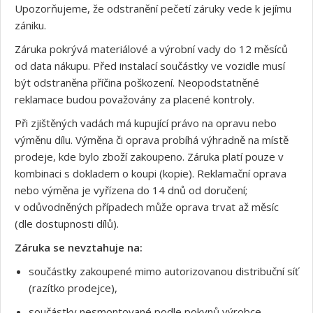
Upozorňujeme, že odstranění pečetí záruky vede k jejímu
zániku.
Záruka pokrývá materiálové a výrobní vady do 12 měsíců
od data nákupu. Před instalací součástky ve vozidle musí
být odstraněna příčina poškození. Neopodstatněné
reklamace budou považovány za placené kontroly.
Při zjištěných vadách má kupující právo na opravu nebo
výměnu dílu. Výměna či oprava probíhá výhradně na místě
prodeje, kde bylo zboží zakoupeno. Záruka platí pouze v
kombinaci s dokladem o koupi (kopie). Reklamační oprava
nebo výměna je vyřízena do 14 dnů od doručení;
v odůvodněných případech může oprava trvat až měsíc
(dle dostupnosti dílů).
Záruka se nevztahuje na:
součástky zakoupené mimo autorizovanou distribuční síť
(razítko prodejce),
součástky nesmontované podle pokynů výrobce,