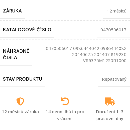
ZÁRUKA
12 měsíců
KATALOGOVÉ ČÍSLO
0470506017
0470506017 0986444042 0986444082
NÁHRADNÍ
20440675 204407 819230
ČÍSLA
VR6375M1250R1000
STAV PRODUKTU
Repasovaný
12 měsíců záruka
14 denní lhůta pro
Doručení 1–3
vrácení
pracovní dny