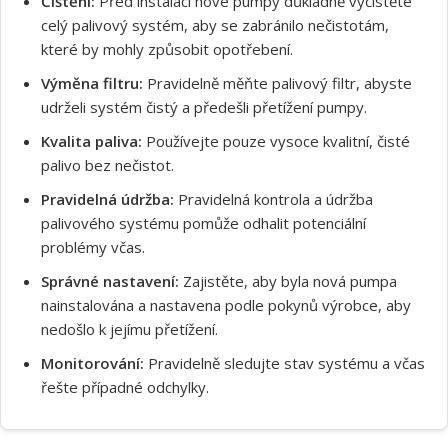
Čištění:
Před instalací nové pumpy důkladně vyčistěte
celý palivový systém, aby se zabránilo nečistotám,
které by mohly způsobit opotřebení.
Souhlasím s GDPR
Výměna filtru:
Pravidelně měňte palivový filtr, abyste
udrželi systém čistý a předešli přetížení pumpy.
Kvalita paliva:
Používejte pouze vysoce kvalitní, čisté
palivo bez nečistot.
Pravidelná údržba:
Pravidelná kontrola a údržba
palivového systému pomůže odhalit potenciální
problémy včas.
Správné nastavení:
Zajistěte, aby byla nová pumpa
nainstalována a nastavena podle pokynů výrobce, aby
nedošlo k jejímu přetížení.
Monitorování:
Pravidelně sledujte stav systému a včas
řešte případné odchylky.