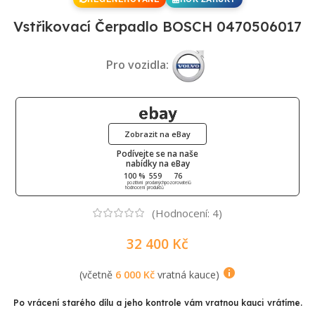
Vstřikovací Čerpadlo BOSCH 0470506017
Pro vozidla:
Zobrazit na eBay
Podívejte se na naše
nabídky na eBay
100 %
559
76
pozitivní
prodaných
pozorovatelů
hodnocení
produktů
(Hodnocení:
4
)
32 400
Kč
(včetně
6 000
Kč
vratná kauce)
Po vrácení starého dílu a jeho kontrole vám vratnou kauci vrátíme.