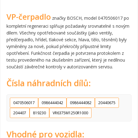
VP-čerpadlo
značky BOSCH, model 0470506017 po
kompletní regeneraci splňuje požadavky srovnatelné s novým
dílem. Všechny opotřebované součástky (jako ventily,
předčerpadlo, hřídel, tlakové sekce, hlava, tělo, těsnění) byly
vyměněny za nové, pokud překročily přípustné limity
opotřebení. Funkčnost čerpadla je potvrzena protokolem z
testu provedeného na zkušebním zařízení, který je nedílnou
součástí závěrečné kontroly v autorizovaném servisu.
Čísla náhradních dílů:
0470506017
0986444042
0986444082
20440675
204407
819230
VR6375M1250R1000
Vhodné pro vozidla: