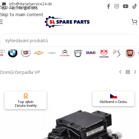
info@dieselservice24.de
Skip to navigation
+48 798 956 956
Skip to main content
Domů
/
čerpadla VP
Top výběr
Oblíbené v Česku
Záruka kvality