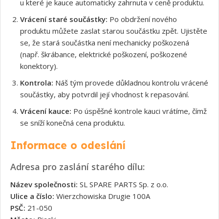
u které je kauce automaticky zahrnuta v ceně produktu.
Vrácení staré součástky:
Po obdržení nového
produktu můžete zaslat starou součástku zpět. Ujistěte
se, že stará součástka není mechanicky poškozená
(např. škrábance, elektrické poškození, poškozené
konektory).
Kontrola:
Náš tým provede důkladnou kontrolu vrácené
součástky, aby potvrdil její vhodnost k repasování.
Vrácení kauce:
Po úspěšné kontrole kauci vrátíme, čímž
se sníží konečná cena produktu.
Informace o odeslání
Adresa pro zaslání starého dílu:
Název společnosti:
SL SPARE PARTS Sp. z o.o.
Ulice a číslo:
Wierzchowiska Drugie 100A
PSČ:
21-050