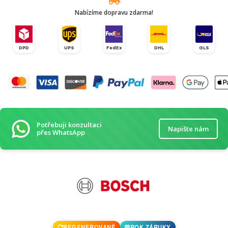
Nabízíme dopravu zdarma!
DPD
UPS
FedEx
DHL
GLS
Potřebuji konzultaci
Napište nám
přes WhatsApp
REGENEROVANÉ
ROK ZÁRUKY