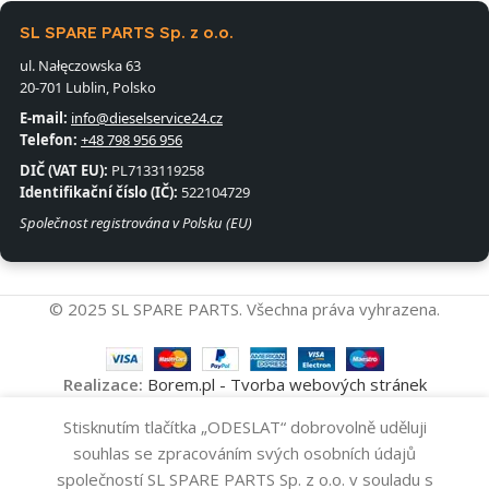
SL SPARE PARTS Sp. z o.o.
ul. Nałęczowska 63
20-701 Lublin, Polsko
E-mail:
info@dieselservice24.cz
Telefon:
+48 798 956 956
DIČ (VAT EU):
PL7133119258
Identifikační číslo (IČ):
522104729
Společnost registrována v Polsku (EU)
© 2025 SL SPARE PARTS. Všechna práva vyhrazena.
Realizace:
Borem.pl - Tvorba webových stránek
Vstřikovací
Stisknutím tlačítka „ODESLAT“ dobrovolně uděluji
Přidat Do Koš
Čerpadlo
25
souhlas se zpracováním svých osobních údajů
BOSCH
-
+
200
Kč
společností SL SPARE PARTS Sp. z o.o. v souladu s
0470504026
Koupit Nyní
Obchod
Seznam přání
Košík
Můj účet