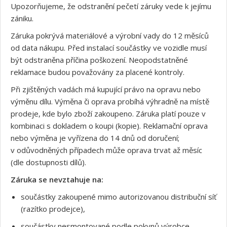
Upozorňujeme, že odstranění pečetí záruky vede k jejímu
zániku.
Záruka pokrývá materiálové a výrobní vady do 12 měsíců
od data nákupu. Před instalací součástky ve vozidle musí
být odstraněna příčina poškození. Neopodstatněné
reklamace budou považovány za placené kontroly.
Při zjištěných vadách má kupující právo na opravu nebo
výměnu dílu. Výměna či oprava probíhá výhradně na místě
prodeje, kde bylo zboží zakoupeno. Záruka platí pouze v
kombinaci s dokladem o koupi (kopie). Reklamační oprava
nebo výměna je vyřízena do 14 dnů od doručení;
v odůvodněných případech může oprava trvat až měsíc
(dle dostupnosti dílů).
Záruka se nevztahuje na:
součástky zakoupené mimo autorizovanou distribuční síť
(razítko prodejce),
součástky nesmontované podle pokynů výrobce,