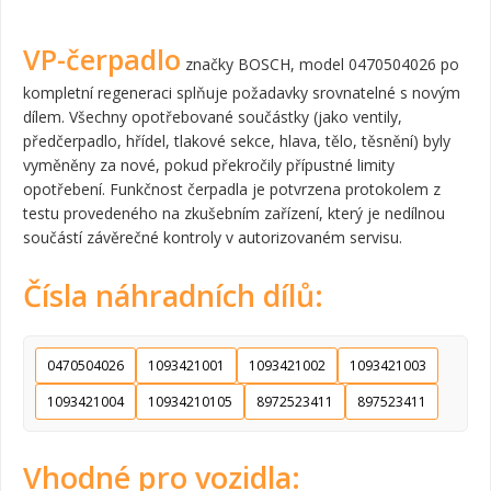
VP-čerpadlo
značky BOSCH, model 0470504026 po
kompletní regeneraci splňuje požadavky srovnatelné s novým
dílem. Všechny opotřebované součástky (jako ventily,
předčerpadlo, hřídel, tlakové sekce, hlava, tělo, těsnění) byly
vyměněny za nové, pokud překročily přípustné limity
opotřebení. Funkčnost čerpadla je potvrzena protokolem z
testu provedeného na zkušebním zařízení, který je nedílnou
součástí závěrečné kontroly v autorizovaném servisu.
Čísla náhradních dílů:
0470504026
1093421001
1093421002
1093421003
1093421004
10934210105
8972523411
897523411
Vhodné pro vozidla: