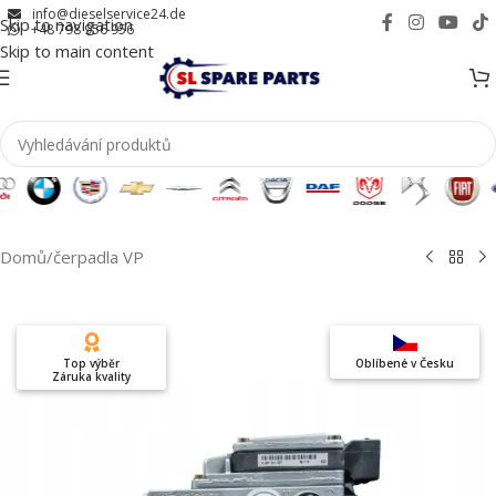
info@dieselservice24.de
Skip to navigation
+48 798 956 956
Skip to main content
Domů
/
čerpadla VP
Top výběr
Oblíbené v Česku
Záruka kvality