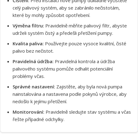
Čištění:
Před instalací nové pumpy důkladně vyčistěte
celý palivový systém, aby se zabránilo nečistotám,
které by mohly způsobit opotřebení.
Souhlasím s GDPR
Výměna filtru:
Pravidelně měňte palivový filtr, abyste
udrželi systém čistý a předešli přetížení pumpy.
Kvalita paliva:
Používejte pouze vysoce kvalitní, čisté
palivo bez nečistot.
Pravidelná údržba:
Pravidelná kontrola a údržba
palivového systému pomůže odhalit potenciální
problémy včas.
Správné nastavení:
Zajistěte, aby byla nová pumpa
nainstalována a nastavena podle pokynů výrobce, aby
nedošlo k jejímu přetížení.
Monitorování:
Pravidelně sledujte stav systému a včas
řešte případné odchylky.