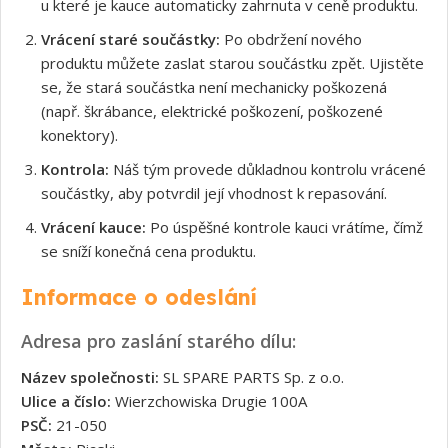
u které je kauce automaticky zahrnuta v ceně produktu.
Vrácení staré součástky:
Po obdržení nového
produktu můžete zaslat starou součástku zpět. Ujistěte
se, že stará součástka není mechanicky poškozená
(např. škrábance, elektrické poškození, poškozené
konektory).
Kontrola:
Náš tým provede důkladnou kontrolu vrácené
součástky, aby potvrdil její vhodnost k repasování.
Vrácení kauce:
Po úspěšné kontrole kauci vrátíme, čímž
se sníží konečná cena produktu.
Informace o odeslání
Adresa pro zaslání starého dílu:
Název společnosti:
SL SPARE PARTS Sp. z o.o.
Ulice a číslo:
Wierzchowiska Drugie 100A
PSČ:
21-050