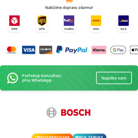
Nabízíme dopravu zdarma!
DPD
UPS
FedEx
DHL
GLS
Potřebuji konzultaci
Napište nám
přes WhatsApp
REGENEROVANÉ
ROK ZÁRUKY