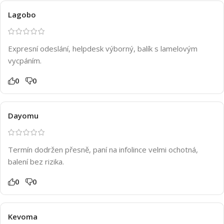
Lagobo
Expresní odeslání, helpdesk výborný, balík s lamelovým
vycpáním.
0
0
Dayomu
Termín dodržen přesně, paní na infolince velmi ochotná,
balení bez rizika.
0
0
Kevoma