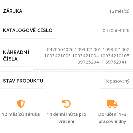
ZÁRUKA
12 měsíců
KATALOGOVÉ ČÍSLO
0470504026
0470504026 1093421001 1093421002
NÁHRADNÍ
1093421003 1093421004 10934210105
ČÍSLA
8972523411 897523411
STAV PRODUKTU
Repasovaný
12 měsíců záruka
14 denní lhůta pro
Doručení 1–3
vrácení
pracovní dny