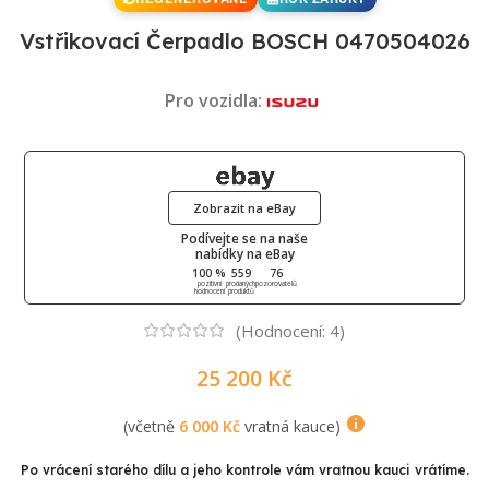
Vstřikovací Čerpadlo BOSCH 0470504026
Pro vozidla:
Zobrazit na eBay
Podívejte se na naše
nabídky na eBay
100 %
559
76
pozitivní
prodaných
pozorovatelů
hodnocení
produktů
(Hodnocení:
4
)
25 200
Kč
(včetně
6 000
Kč
vratná kauce)
Po vrácení starého dílu a jeho kontrole vám vratnou kauci vrátíme.