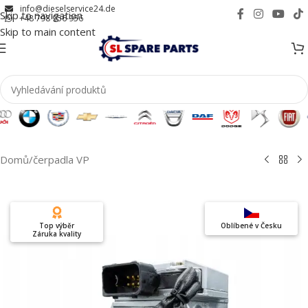
info@dieselservice24.de
Skip to navigation
+48 798 956 956
Skip to main content
Domů
/
čerpadla VP
Top výběr
Oblíbené v Česku
Záruka kvality