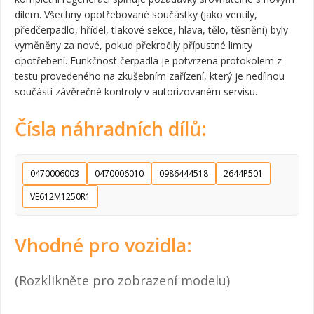
dílem. Všechny opotřebované součástky (jako ventily,
předčerpadlo, hřídel, tlakové sekce, hlava, tělo, těsnění) byly
vyměněny za nové, pokud překročily přípustné limity
opotřebení. Funkčnost čerpadla je potvrzena protokolem z
testu provedeného na zkušebním zařízení, který je nedílnou
součástí závěrečné kontroly v autorizovaném servisu.
Čísla náhradních dílů:
0470006003
0470006010
0986444518
2644P501
VE612M1250R1
Vhodné pro vozidla:
(Rozklikněte pro zobrazení modelu)