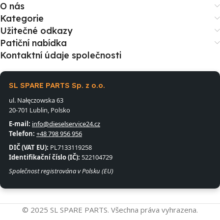
O nás
Kategorie
Užitečné odkazy
Patiční nabídka
Kontaktní údaje společnosti
SL SPARE PARTS Sp. z o.o.
ul. Nałęczowska 63
20-701 Lublin, Polsko
E-mail:
info@dieselservice24.cz
Telefon:
+48 798 956 956
DIČ (VAT EU):
PL7133119258
Identifikační číslo (IČ):
522104729
Společnost registrována v Polsku (EU)
© 2025 SL SPARE PARTS. Všechna práva vyhrazena.