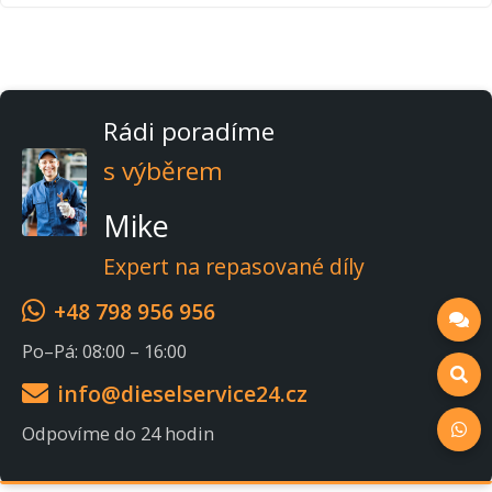
Rádi poradíme
s výběrem
Mike
Expert na repasované díly
+48 798 956 956
Po–Pá: 08:00 – 16:00
info@dieselservice24.cz
Odpovíme do 24 hodin