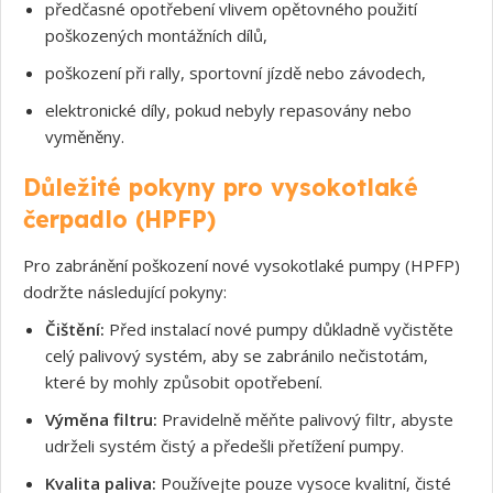
předčasné opotřebení vlivem opětovného použití
poškozených montážních dílů,
poškození při rally, sportovní jízdě nebo závodech,
elektronické díly, pokud nebyly repasovány nebo
vyměněny.
Důležité pokyny pro vysokotlaké
čerpadlo (HPFP)
Pro zabránění poškození nové vysokotlaké pumpy (HPFP)
dodržte následující pokyny:
Čištění:
Před instalací nové pumpy důkladně vyčistěte
celý palivový systém, aby se zabránilo nečistotám,
které by mohly způsobit opotřebení.
Souhlasím s GDPR
Výměna filtru:
Pravidelně měňte palivový filtr, abyste
udrželi systém čistý a předešli přetížení pumpy.
Kvalita paliva:
Používejte pouze vysoce kvalitní, čisté