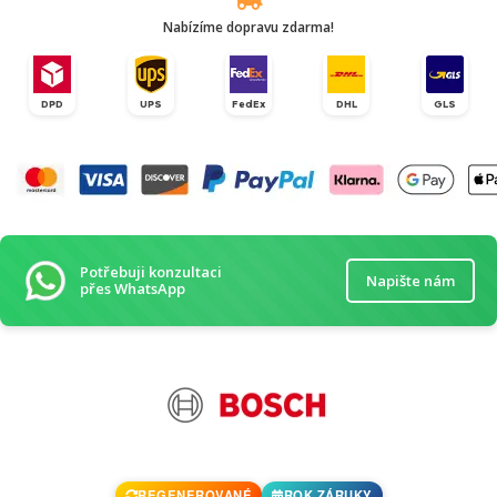
Nabízíme dopravu zdarma!
DPD
UPS
FedEx
DHL
GLS
Potřebuji konzultaci
Napište nám
přes WhatsApp
REGENEROVANÉ
ROK ZÁRUKY