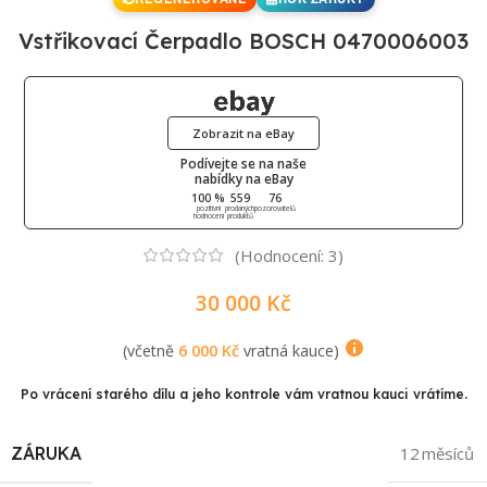
Vstřikovací Čerpadlo BOSCH 0470006003
Zobrazit na eBay
Podívejte se na naše
nabídky na eBay
100 %
559
76
pozitivní
prodaných
pozorovatelů
hodnocení
produktů
(Hodnocení:
3
)
30 000
Kč
(včetně
6 000
Kč
vratná kauce)
Po vrácení starého dílu a jeho kontrole vám vratnou kauci vrátíme.
ZÁRUKA
12 měsíců