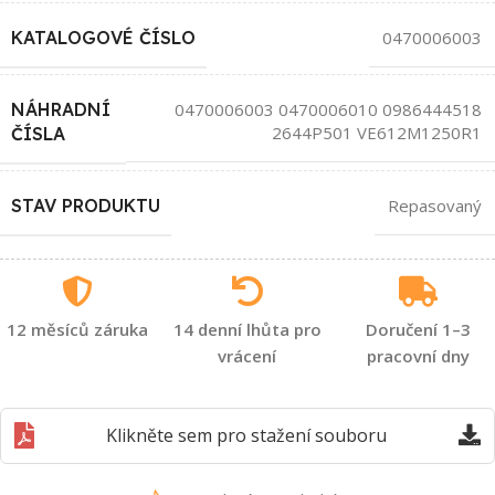
KATALOGOVÉ ČÍSLO
0470006003
NÁHRADNÍ
0470006003 0470006010 0986444518
2644P501 VE612M1250R1
ČÍSLA
STAV PRODUKTU
Repasovaný
12 měsíců záruka
14 denní lhůta pro
Doručení 1–3
vrácení
pracovní dny
Klikněte sem pro stažení souboru