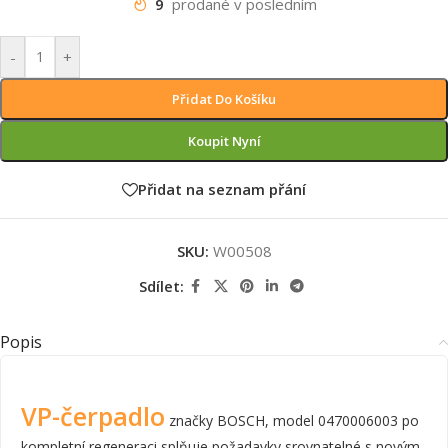
9
prodané v posledním
-
+
Přidat Do Košíku
Koupit Nyní
Přidat na seznam přání
SKU:
W00508
Sdílet:
Popis
VP-čerpadlo
značky BOSCH, model 0470006003 po
kompletní regeneraci splňuje požadavky srovnatelné s novým