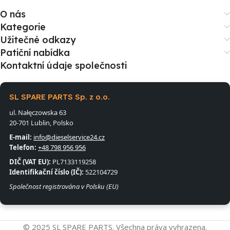
O nás
Kategorie
Užitečné odkazy
Patiční nabídka
Kontaktní údaje společnosti
SL SPARE PARTS Sp. z o.o.
ul. Nałęczowska 63
20-701 Lublin, Polsko
E-mail:
info@dieselservice24.cz
Telefon:
+48 798 956 956
DIČ (VAT EU):
PL7133119258
Identifikační číslo (IČ):
522104729
Společnost registrována v Polsku (EU)
© 2025 SL SPARE PARTS. Všechna práva vyhrazena.