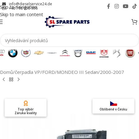
info@dieselservice24.de
Skip to navigation
+48 798 956 956
Skip to main content
Domů
/
čerpadla VP
/
FORD
/
MONDEO III Sedan
/
2000-2007
Top výběr
Oblíbené v Česku
Záruka kvality