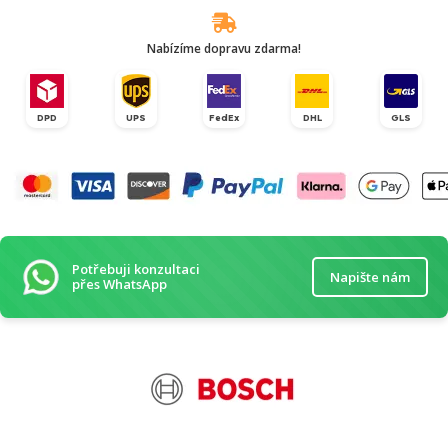
Nabízíme dopravu zdarma!
DPD
UPS
FedEx
DHL
GLS
Potřebuji konzultaci
Napište nám
přes WhatsApp