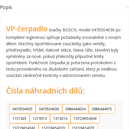
Popis
VP-čerpadlo
značky BOSCH, model 0470504036 po
kompletní regeneraci splňuje požadavky srovnatelné s novým
dílem. Všechny opotřebované součástky (jako ventily,
předčerpadlo, hřídel, tlakové sekce, hlava, tělo, těsnění) byly
vyměněny za nové, pokud překročily přípustné limity
opotřebení. Funkčnost čerpadla je potvrzena protokolem z
testu provedeného na zkušebním zařízení, který je nedílnou
součástí závěrečné kontroly v autorizovaném servisu.
Čísla náhradních dílů:
0470504035
0470504036
0986444034
0986444075
1151425
1219313
1314310
1S7Q9A543AE
1S7Q9A543AF
1S7Q9A543TD
1S7Q9A543TE