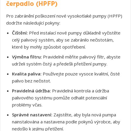
čerpadlo (HPFP)
Pro zabránění poškození nové vysokotlaké pumpy (HPFP)
dodržte následující pokyny:
Čištění:
Před instalací nové pumpy důkladně vyčistěte
celý palivový systém, aby se zabránilo nečistotám,
Souhlasím s GDPR
které by mohly způsobit opotřebení.
Výměna filtru:
Pravidelně měňte palivový filtr, abyste
udrželi systém čistý a předešli přetížení pumpy.
Kvalita paliva:
Používejte pouze vysoce kvalitní, čisté
palivo bez nečistot.
Pravidelná údržba:
Pravidelná kontrola a údržba
palivového systému pomůže odhalit potenciální
problémy včas.
Správné nastavení:
Zajistěte, aby byla nová pumpa
nainstalována a nastavena podle pokynů výrobce, aby
nedošlo k jejímu přetížení.