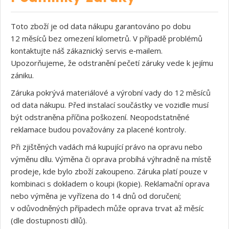
Toto zboží je od data nákupu garantováno po dobu
12 měsíců bez omezení kilometrů. V případě problémů
kontaktujte náš zákaznický servis e‑mailem.
Upozorňujeme, že odstranění pečetí záruky vede k jejímu
zániku.
Záruka pokrývá materiálové a výrobní vady do 12 měsíců
od data nákupu. Před instalací součástky ve vozidle musí
být odstraněna příčina poškození. Neopodstatněné
reklamace budou považovány za placené kontroly.
Při zjištěných vadách má kupující právo na opravu nebo
výměnu dílu. Výměna či oprava probíhá výhradně na místě
prodeje, kde bylo zboží zakoupeno. Záruka platí pouze v
kombinaci s dokladem o koupi (kopie). Reklamační oprava
nebo výměna je vyřízena do 14 dnů od doručení;
v odůvodněných případech může oprava trvat až měsíc
(dle dostupnosti dílů).