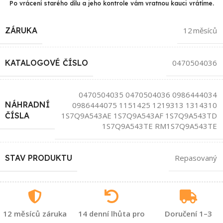
Po vrácení starého dílu a jeho kontrole vám vratnou kauci vrátíme.
ZÁRUKA
12 měsíců
KATALOGOVÉ ČÍSLO
0470504036
0470504035 0470504036 0986444034
NÁHRADNÍ
0986444075 1151425 1219313 1314310
1S7Q9A543AE 1S7Q9A543AF 1S7Q9A543TD
ČÍSLA
1S7Q9A543TE RM1S7Q9A543TE
STAV PRODUKTU
Repasovaný
12 měsíců záruka
14 denní lhůta pro
Doručení 1–3