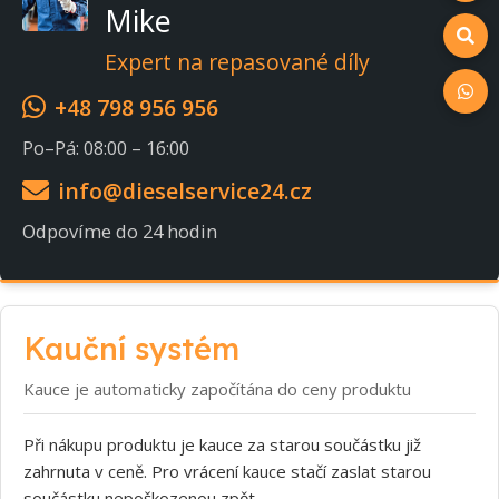
Mike
Expert na repasované díly
+48 798 956 956
Po–Pá: 08:00 – 16:00
info@dieselservice24.cz
Odpovíme do 24 hodin
Kauční systém
Kauce je automaticky započítána do ceny produktu
Při nákupu produktu je kauce za starou součástku již
zahrnuta v ceně. Pro vrácení kauce stačí zaslat starou
součástku nepoškozenou zpět.