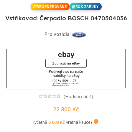
REGENEROVANÉ
ROK ZÁRUKY
Vstřikovací Čerpadlo BOSCH 0470504036
Pro vozidla:
Zobrazit na eBay
Podívejte se na naše
nabídky na eBay
100 %
559
76
pozitivní
prodaných
pozorovatelů
hodnocení
produktů
(Hodnocení:
4
)
22 800
Kč
(včetně
6 000
Kč
vratná kauce)