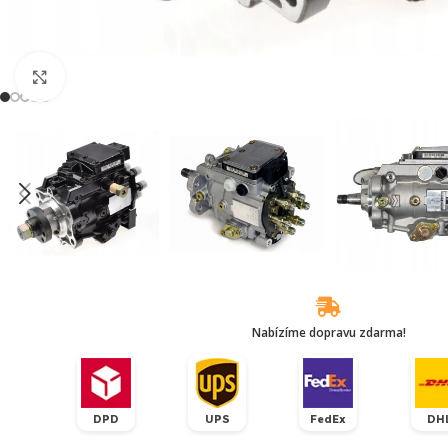
Klikněte pro zvětšení
Nabízíme dopravu zdarma!
DPD
UPS
FedEx
DH