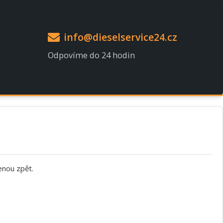
info@dieselservice24.cz
Odpovíme do 24 hodin
enou zpět.