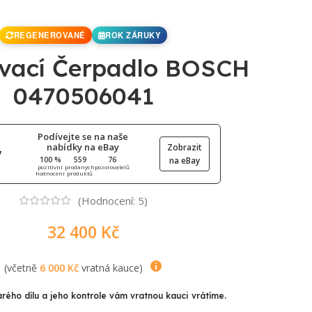
REGENEROVANÉ
ROK ZÁRUKY
ovací Čerpadlo BOSCH
0470506041
Podívejte se na naše
nabídky na eBay
Zobrazit
100 %
559
76
na eBay
pozitivní
prodaných
pozorovatelů
hodnocení
produktů
(Hodnocení:
5
)
32 400
Kč
(včetně
6 000
Kč
vratná kauce)
arého dílu a jeho kontrole vám vratnou kauci vrátíme.