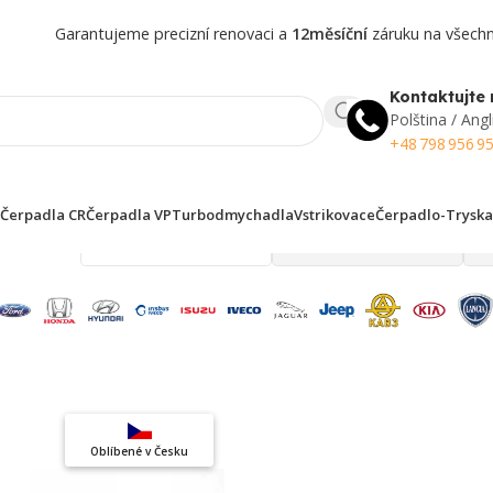
Garantujeme precizní renovaci a
12měsíční
záruku na všechny
Kontaktujte 
Polština / Angl
+48 798 956 9
Čerpadla CR
Čerpadla VP
Turbodmychadla
Vstrikovace
Čerpadlo-Tryska
 finden!
Top výběr
Oblíbené v Česku
Záruka kvality