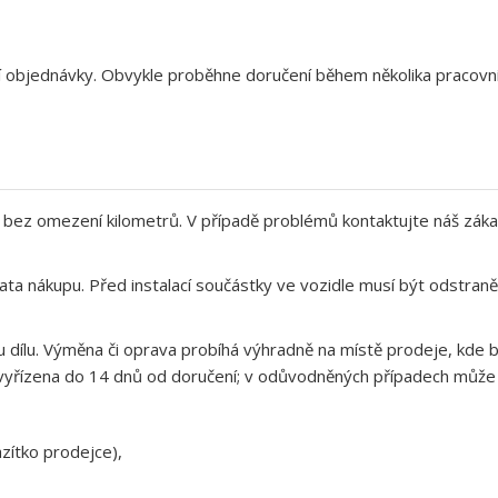
aší objednávky. Obvykle proběhne doručení během několika pracov
bez omezení kilometrů. V případě problémů kontaktujte náš záka
ata nákupu. Před instalací součástky ve vozidle musí být odstra
 dílu. Výměna či oprava probíhá výhradně na místě prodeje, kde b
yřízena do 14 dnů od doručení; v odůvodněných případech může op
zítko prodejce),