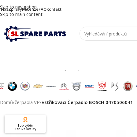
Skip to navigation
 Nás
Zprávy
Recenze
FAQ
Kontakt
Skip to main content
Nutzen Sie die Suche, um passende Produkte zu
Domů
/
čerpadla VP
/
Vstřikovací Čerpadlo BOSCH 0470506041
Top výběr
Záruka kvality