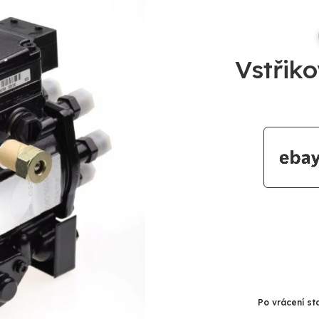
Vstřik
Po vrácení st