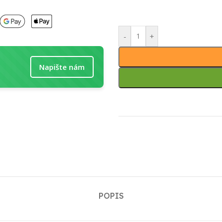
-
+
Napište nám
POPIS