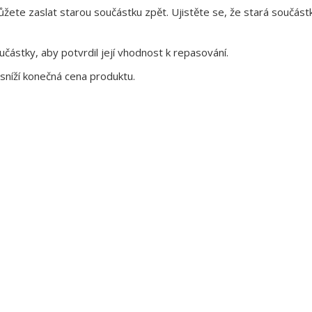
te zaslat starou součástku zpět. Ujistěte se, že stará součástk
ástky, aby potvrdil její vhodnost k repasování.
sníží konečná cena produktu.