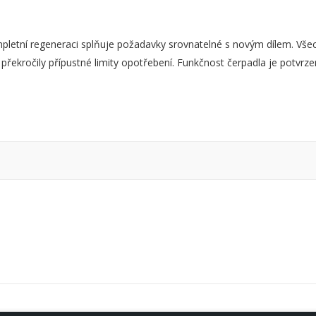
ní regeneraci splňuje požadavky srovnatelné s novým dílem. Všechn
 překročily přípustné limity opotřebení. Funkčnost čerpadla je potvr