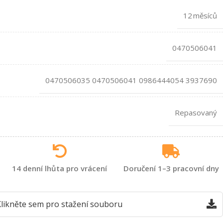
12 měsíců
0470506041
0470506035 0470506041 0986444054 3937690
Repasovaný
14 denní lhůta pro vrácení
Doručení 1–3 pracovní dny
likněte sem pro stažení souboru