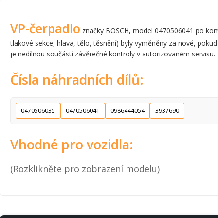
VP-čerpadlo
značky BOSCH, model 0470506041 po komplet
tlakové sekce, hlava, tělo, těsnění) byly vyměněny za nové, pokud
je nedílnou součástí závěrečné kontroly v autorizovaném servisu.
Čísla náhradních dílů:
0470506035
0470506041
0986444054
3937690
Vhodné pro vozidla:
(Rozklikněte pro zobrazení modelu)