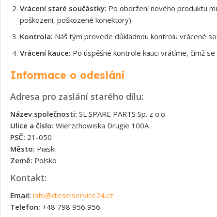
Vrácení staré součástky:
Po obdržení nového produktu může
poškození, poškozené konektory).
Kontrola:
Náš tým provede důkladnou kontrolu vrácené souč
Vrácení kauce:
Po úspěšné kontrole kauci vrátíme, čímž se 
Informace o odeslání
Adresa pro zaslání starého dílu:
Název společnosti:
SL SPARE PARTS Sp. z o.o.
Ulice a číslo:
Wierzchowiska Drugie 100A
PSČ:
21-050
Město:
Piaski
Země:
Polsko
Kontakt:
Email:
info@dieselservice24.cz
Telefon:
+48 798 956 956