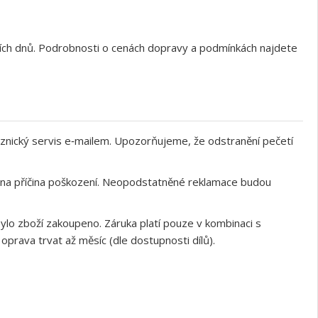
ních dnů. Podrobnosti o cenách dopravy a podmínkách najdete
znický servis e‑mailem. Upozorňujeme, že odstranění pečetí
něna příčina poškození. Neopodstatněné reklamace budou
ylo zboží zakoupeno. Záruka platí pouze v kombinaci s
rava trvat až měsíc (dle dostupnosti dílů).