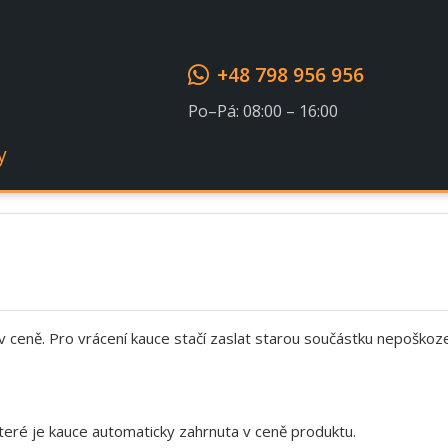
Souhlasím s GDPR
+48 798 956 956
Po–Pá: 08:00 – 16:00
y
 v ceně. Pro vrácení kauce stačí zaslat starou součástku nepoškoz
eré je kauce automaticky zahrnuta v ceně produktu.