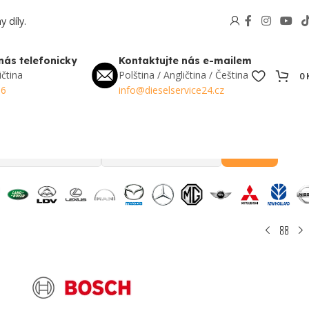
 díly.
nás telefonicky
Kontaktujte nás e-mailem
ičtina
Polština / Angličtina / Čeština
0
56
info@dieselservice24.cz
Hledat
Oblíbené v Česku