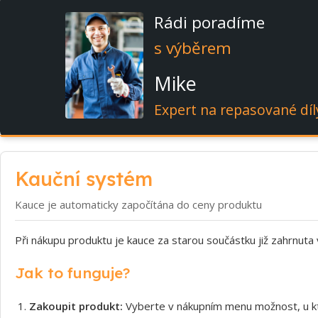
Rádi poradíme
s výběrem
Mike
Expert na repasované díl
Kauční systém
Kauce je automaticky započítána do ceny produktu
Při nákupu produktu je kauce za starou součástku již zahrnuta
Jak to funguje?
Zakoupit produkt:
Vyberte v nákupním menu možnost, u kt