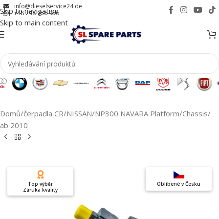
info@dieselservice24.de
Skip to navigation
+48 798 956 956
Skip to main content
Domů
/
čerpadla CR
/
NISSAN
/
NP300 NAVARA Platform/Chassis
/
ab 2010
Top výběr
Oblíbené v Česku
Záruka kvality