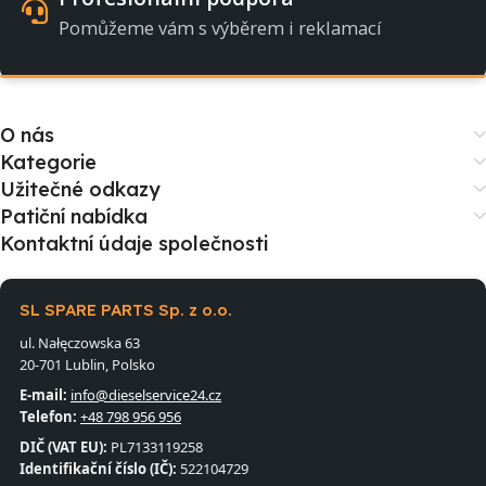
Pomůžeme vám s výběrem i reklamací
O nás
Kategorie
Užitečné odkazy
Patiční nabídka
Kontaktní údaje společnosti
SL SPARE PARTS Sp. z o.o.
ul. Nałęczowska 63
20-701 Lublin, Polsko
E-mail:
info@dieselservice24.cz
Telefon:
+48 798 956 956
DIČ (VAT EU):
PL7133119258
Identifikační číslo (IČ):
522104729