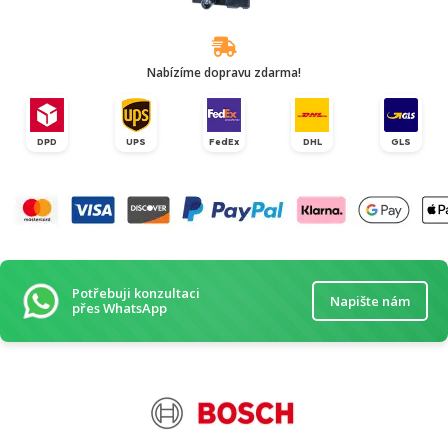
Nabízíme dopravu zdarma!
DPD
UPS
FedEx
DHL
GLS
Potřebuji konzultaci
Napište nám
přes WhatsApp