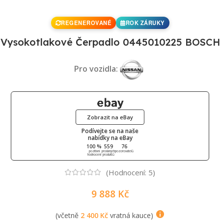
REGENEROVANÉ
ROK ZÁRUKY
Vysokotlakové Čerpadlo 0445010225 BOSCH
Pro vozidla:
Zobrazit na eBay
Podívejte se na naše
nabídky na eBay
100 %
559
76
pozitivní
prodaných
pozorovatelů
hodnocení
produktů
(Hodnocení:
5
)
9 888
Kč
(včetně
2 400
Kč
vratná kauce)