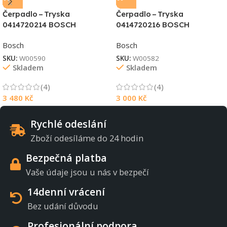
Čerpadlo – Tryska
Čerpadlo – Tryska
0414720214 BOSCH
0414720216 BOSCH
Bosch
Bosch
SKU:
W00590
SKU:
W00582
Skladem
Skladem
(4)
(4)
3 480
Kč
3 000
Kč
Rychlé odeslání
Zboží odesíláme do 24 hodin
Bezpečná platba
Vaše údaje jsou u nás v bezpečí
14denní vrácení
Bez udání důvodu
Profesionální podpora