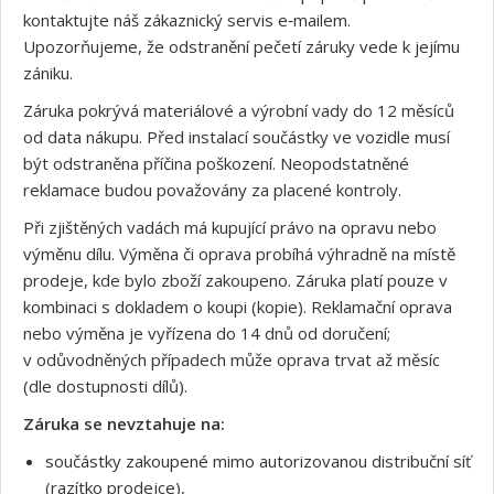
kontaktujte náš zákaznický servis e‑mailem.
Upozorňujeme, že odstranění pečetí záruky vede k jejímu
zániku.
Záruka pokrývá materiálové a výrobní vady do 12 měsíců
od data nákupu. Před instalací součástky ve vozidle musí
být odstraněna příčina poškození. Neopodstatněné
reklamace budou považovány za placené kontroly.
Při zjištěných vadách má kupující právo na opravu nebo
výměnu dílu. Výměna či oprava probíhá výhradně na místě
prodeje, kde bylo zboží zakoupeno. Záruka platí pouze v
kombinaci s dokladem o koupi (kopie). Reklamační oprava
nebo výměna je vyřízena do 14 dnů od doručení;
v odůvodněných případech může oprava trvat až měsíc
(dle dostupnosti dílů).
Záruka se nevztahuje na:
součástky zakoupené mimo autorizovanou distribuční síť
(razítko prodejce),