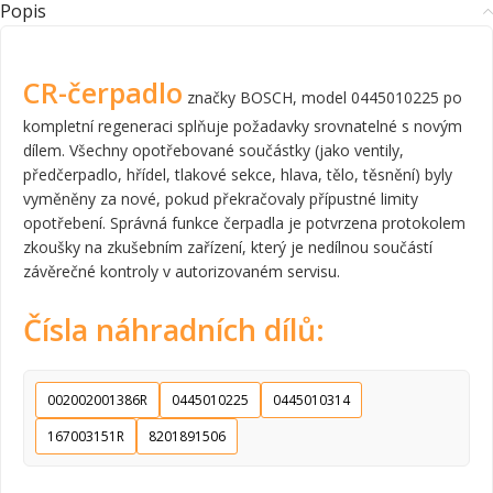
Popis
CR-čerpadlo
značky BOSCH, model 0445010225 po
kompletní regeneraci splňuje požadavky srovnatelné s novým
dílem. Všechny opotřebované součástky (jako ventily,
předčerpadlo, hřídel, tlakové sekce, hlava, tělo, těsnění) byly
vyměněny za nové, pokud překračovaly přípustné limity
opotřebení. Správná funkce čerpadla je potvrzena protokolem
zkoušky na zkušebním zařízení, který je nedílnou součástí
závěrečné kontroly v autorizovaném servisu.
Čísla náhradních dílů:
002002001386R
0445010225
0445010314
167003151R
8201891506