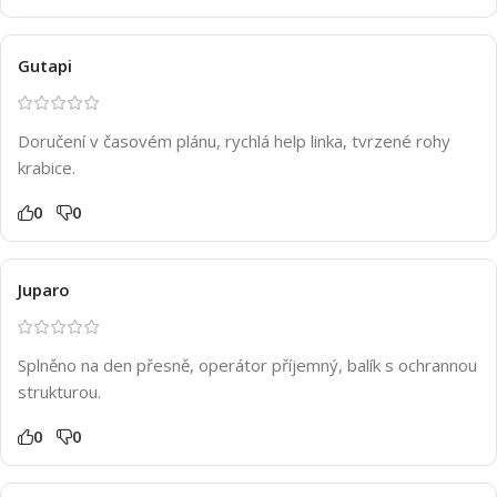
Gutapi
Doručení v časovém plánu, rychlá help linka, tvrzené rohy
krabice.
0
0
Juparo
Splněno na den přesně, operátor příjemný, balík s ochrannou
strukturou.
0
0