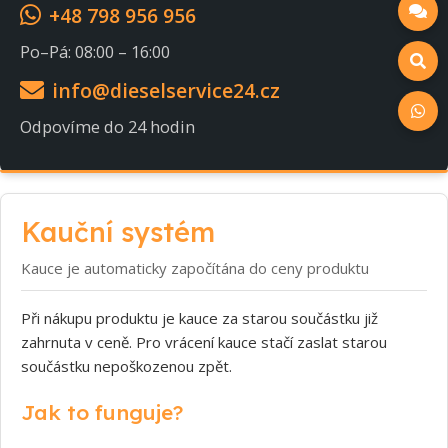
+48 798 956 956
Po–Pá: 08:00 – 16:00
info@dieselservice24.cz
Odpovíme do 24 hodin
Kauční systém
Kauce je automaticky započítána do ceny produktu
Při nákupu produktu je kauce za starou součástku již
zahrnuta v ceně. Pro vrácení kauce stačí zaslat starou
součástku nepoškozenou zpět.
Jak to funguje?