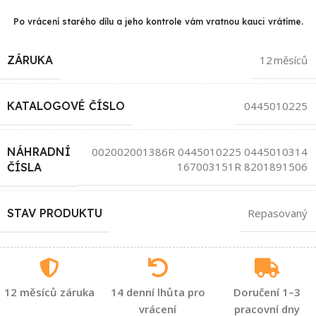
Po vrácení starého dílu a jeho kontrole vám vratnou kauci vrátíme.
ZÁRUKA
12 měsíců
KATALOGOVÉ ČÍSLO
0445010225
NÁHRADNÍ
002002001386R 0445010225 0445010314
167003151R 8201891506
ČÍSLA
STAV PRODUKTU
Repasovaný
12 měsíců záruka
14 denní lhůta pro
Doručení 1–3
vrácení
pracovní dny