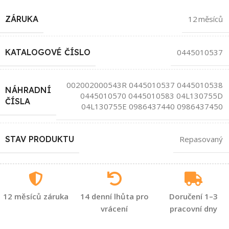
ZÁRUKA
12 měsíců
KATALOGOVÉ ČÍSLO
0445010537
002002000543R 0445010537 0445010538
NÁHRADNÍ
0445010570 0445010583 04L130755D
ČÍSLA
04L130755E 0986437440 0986437450
STAV PRODUKTU
Repasovaný
12 měsíců záruka
14 denní lhůta pro
Doručení 1–3
vrácení
pracovní dny