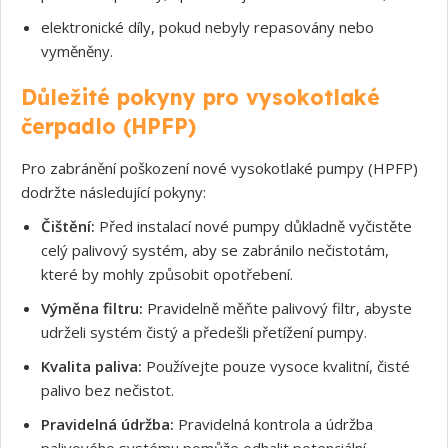
elektronické díly, pokud nebyly repasovány nebo
vyměněny.
Důležité pokyny pro vysokotlaké
čerpadlo (HPFP)
Pro zabránění poškození nové vysokotlaké pumpy (HPFP)
dodržte následující pokyny:
Čištění:
Před instalací nové pumpy důkladně vyčistěte
celý palivový systém, aby se zabránilo nečistotám,
které by mohly způsobit opotřebení.
Souhlasím s GDPR
Výměna filtru:
Pravidelně měňte palivový filtr, abyste
udrželi systém čistý a předešli přetížení pumpy.
Kvalita paliva:
Používejte pouze vysoce kvalitní, čisté
palivo bez nečistot.
Pravidelná údržba:
Pravidelná kontrola a údržba
palivového systému pomůže odhalit potenciální