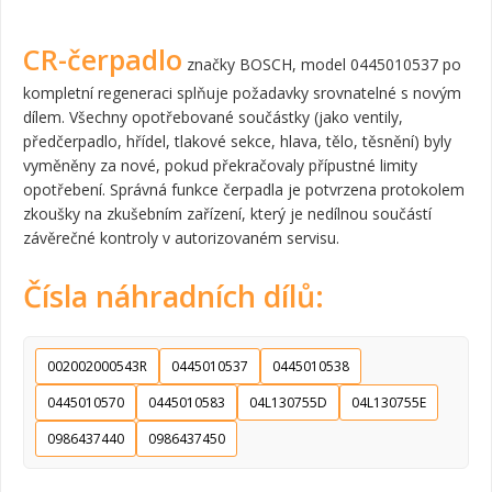
CR-čerpadlo
značky BOSCH, model 0445010537 po
kompletní regeneraci splňuje požadavky srovnatelné s novým
dílem. Všechny opotřebované součástky (jako ventily,
předčerpadlo, hřídel, tlakové sekce, hlava, tělo, těsnění) byly
vyměněny za nové, pokud překračovaly přípustné limity
opotřebení. Správná funkce čerpadla je potvrzena protokolem
zkoušky na zkušebním zařízení, který je nedílnou součástí
závěrečné kontroly v autorizovaném servisu.
Čísla náhradních dílů:
002002000543R
0445010537
0445010538
0445010570
0445010583
04L130755D
04L130755E
0986437440
0986437450