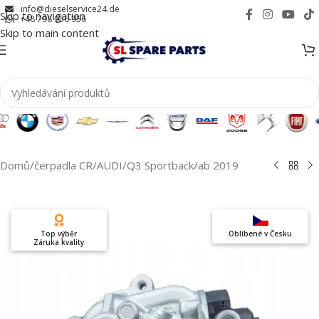
info@dieselservice24.de
Skip to navigation
+48 798 956 956
Skip to main content
Domů
/
čerpadla CR
/
AUDI
/
Q3 Sportback
/
ab 2019
Top výběr
Oblíbené v Česku
Záruka kvality