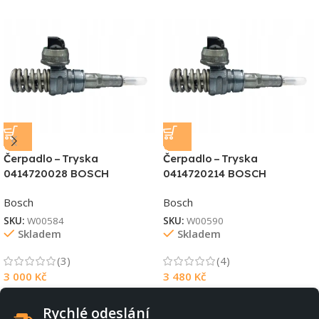
Čerpadlo – Tryska
Čerpadlo – Tryska
0414720028 BOSCH
0414720214 BOSCH
Bosch
Bosch
SKU:
W00584
SKU:
W00590
Skladem
Skladem
(3)
(4)
3 000
Kč
3 480
Kč
Rychlé odeslání