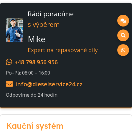
Rádi poradíme
s výběrem
Mike
Expert na repasované díly
+48 798 956 956
Po–Pá: 08:00 – 16:00
info@dieselservice24.cz
Odpovíme do 24 hodin
Kauční systém