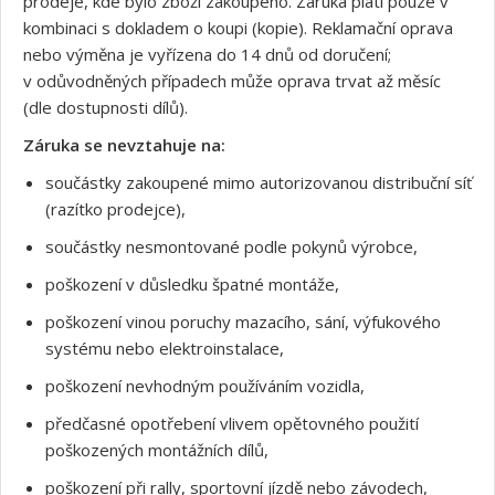
prodeje, kde bylo zboží zakoupeno. Záruka platí pouze v
kombinaci s dokladem o koupi (kopie). Reklamační oprava
nebo výměna je vyřízena do 14 dnů od doručení;
v odůvodněných případech může oprava trvat až měsíc
(dle dostupnosti dílů).
Záruka se nevztahuje na:
součástky zakoupené mimo autorizovanou distribuční síť
(razítko prodejce),
součástky nesmontované podle pokynů výrobce,
poškození v důsledku špatné montáže,
poškození vinou poruchy mazacího, sání, výfukového
systému nebo elektroinstalace,
poškození nevhodným používáním vozidla,
předčasné opotřebení vlivem opětovného použití
poškozených montážních dílů,
poškození při rally, sportovní jízdě nebo závodech,