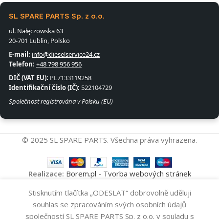
SL SPARE PARTS Sp. z o.o.
ul. Nałęczowska 63
20-701 Lublin, Polsko
E-mail:
info@dieselservice24.cz
Telefon:
+48 798 956 956
DIČ (VAT EU):
PL7133119258
Identifikační číslo (IČ):
522104729
Společnost registrována v Polsku (EU)
© 2025 SL SPARE PARTS. Všechna práva vyhrazena.
Realizace:
Borem.pl - Tvorba webových stránek
Vysokotlakové
Stisknutím tlačítka „ODESLAT“ dobrovolně uděluji
Přidat Do Koš
Čerpadlo
10
souhlas se zpracováním svých osobních údajů
0445010537
-
+
136
Kč
společností SL SPARE PARTS Sp. z o.o. v souladu s
BOSCH
Koupit Nyní