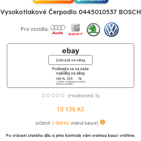
Vysokotlakové Čerpadlo 0445010537 BOSCH
Pro vozidla:
Zobrazit na eBay
Podívejte se na naše
nabídky na eBay
100 %
559
76
pozitivní
prodaných
pozorovatelů
hodnocení
produktů
(Hodnocení:
5
)
10 136
Kč
(včetně
2 000
Kč
vratná kauce)
Po vrácení starého dílu a jeho kontrole vám vratnou kauci vrátíme.