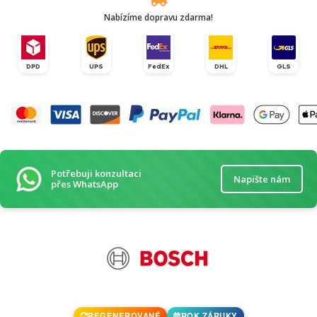
Nabízíme dopravu zdarma!
DPD
UPS
FedEx
DHL
GLS
Potřebuji konzultaci
Napište nám
přes WhatsApp
REGENEROVANÉ
ROK ZÁRUKY