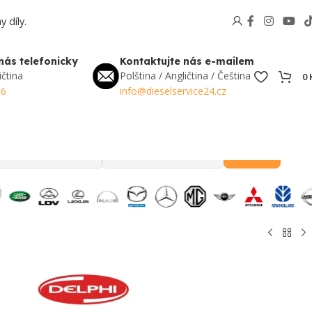
 díly.
nás telefonicky
Kontaktujte nás e-mailem
ičtina
Polština / Angličtina / Čeština
0
56
info@dieselservice24.cz
Hledat
Oblíbené v Česku