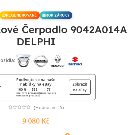
REGENEROVANÉ
ROK ZÁRUKY
kové Čerpadlo 9042A014A
DELPHI
ozidla:
Podívejte se na naše
nabídky na eBay
Zobrazit
100 %
559
76
na eBay
pozitivní
prodaných
pozorovatelů
hodnocení
produktů
(Hodnocení:
5
)
9 080
Kč