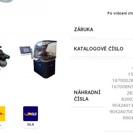
Po vrácení st
ZÁRUKA
KATALOGOVÉ ČÍSLO
1
16700028
16700BN7
NÁHRADNÍ
28
8200
ČÍSLA
9042A013
9042A070C
R904
L
GLS