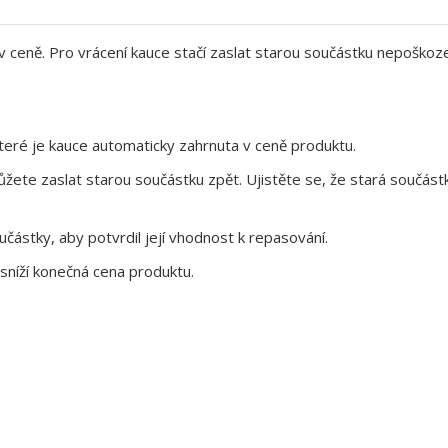
 v ceně. Pro vrácení kauce stačí zaslat starou součástku nepoškoz
eré je kauce automaticky zahrnuta v ceně produktu.
te zaslat starou součástku zpět. Ujistěte se, že stará součástk
ástky, aby potvrdil její vhodnost k repasování.
sníží konečná cena produktu.