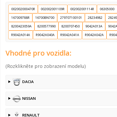
002002000470R
002002001109R
002002001114R
06305000
167009788R
16700BN700
279707100101
28234982
2824
8200423059A
8200577990
8200707450
9042A013A
9042
R9042A014A
R9042A040A
R9042A041A
R9042A042A
R904
Vhodné pro vozidla:
(Rozklikněte pro zobrazení modelu)
DACIA
NISSAN
RENAULT