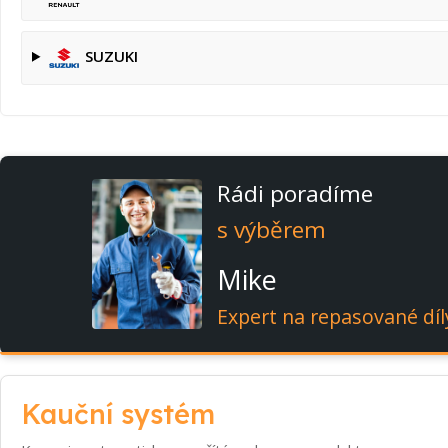
SUZUKI
Rádi poradíme
s výběrem
Mike
Expert na repasované díl
Kauční systém