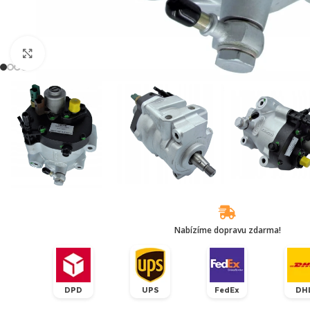
Klikněte pro zvětšení
Nabízíme dopravu zdarma!
DPD
UPS
FedEx
DH