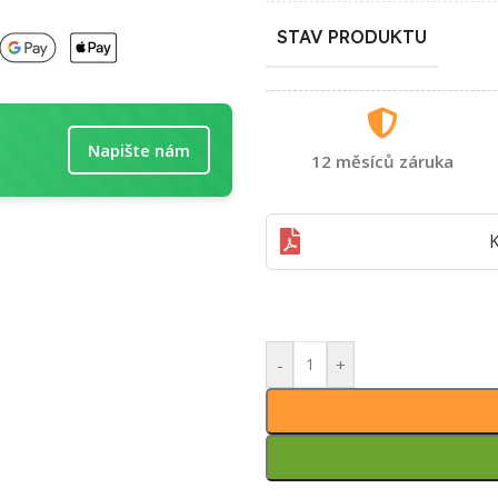
STAV PRODUKTU
Napište nám
12 měsíců záruka
K
-
+