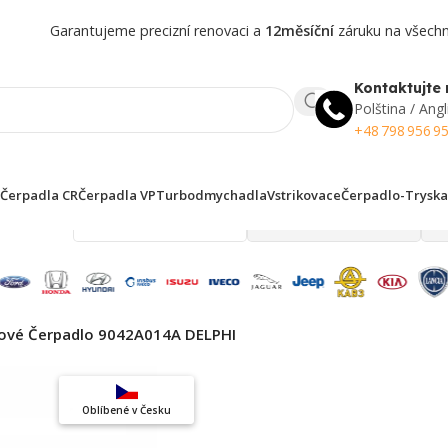
Garantujeme precizní renovaci a
12měsíční
záruku na všechny
Kontaktujte 
Polština / Angl
+48 798 956 9
Čerpadla CR
Čerpadla VP
Turbodmychadla
Vstrikovace
Čerpadlo-Tryska
 finden!
ové Čerpadlo 9042A014A DELPHI
Top výběr
Oblíbené v Česku
Záruka kvality