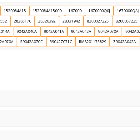
1520084A15
1520084A15000
167000
1670000Q0J
1670000QAJ
Souhlasím s GDPR
9552
28265176
28326392
28331942
8200027225
8200057225
A014A
9042A040A
9042A041A
9042A042A
9042A070A
9042A0
2A070A
R9042A070C
R9042Z071C
RM8201173829
Z9042A042A