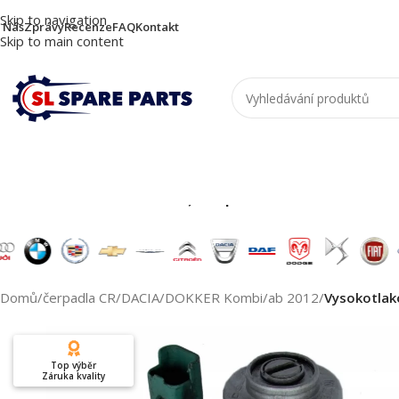
Skip to navigation
 Nás
Zprávy
Recenze
FAQ
Kontakt
Skip to main content
Nutzen Sie die Suche, um passende Produkte zu
Domů
/
čerpadla CR
/
DACIA
/
DOKKER Kombi
/
ab 2012
/
Vysokotlak
Top výběr
Záruka kvality