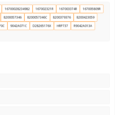
16700028234982
167002321R
167003374R
167005809R
8200057346
8200057346C
8200379376
8200423059
70C
9042A071C
D28265176X
HRP737
R9042A013A