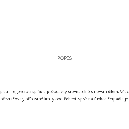
POPIS
ní regeneraci splňuje požadavky srovnatelné s novým dílem. Všechn
 překračovaly přípustné limity opotřebení. Správná funkce čerpadla j