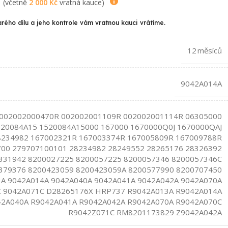
(včetně
2 000
Kč
vratná kauce)
arého dílu a jeho kontrole vám vratnou kauci vrátíme.
12 měsíců
9042A014A
002002000470R 002002001109R 002002001114R 06305000
520084A15 1520084A15000 167000 1670000Q0J 1670000QAJ
234982 167002321R 167003374R 167005809R 167009788R
00 279707100101 28234982 28249552 28265176 28326392
331942 8200027225 8200057225 8200057346 8200057346C
379376 8200423059 8200423059A 8200577990 8200707450
A 9042A014A 9042A040A 9042A041A 9042A042A 9042A070A
 9042A071C D28265176X HRP737 R9042A013A R9042A014A
2A040A R9042A041A R9042A042A R9042A070A R9042A070C
R9042Z071C RM8201173829 Z9042A042A