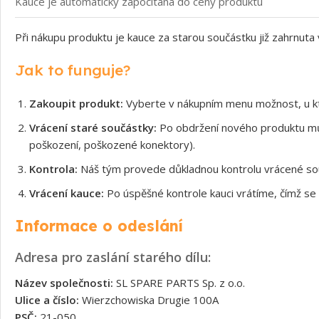
Kauce je automaticky započítána do ceny produktu
Při nákupu produktu je kauce za starou součástku již zahrnuta
Jak to funguje?
Zakoupit produkt:
Vyberte v nákupním menu možnost, u kt
Vrácení staré součástky:
Po obdržení nového produktu může
poškození, poškozené konektory).
Kontrola:
Náš tým provede důkladnou kontrolu vrácené souč
Vrácení kauce:
Po úspěšné kontrole kauci vrátíme, čímž se 
Informace o odeslání
Adresa pro zaslání starého dílu:
Název společnosti:
SL SPARE PARTS Sp. z o.o.
Ulice a číslo:
Wierzchowiska Drugie 100A
PSČ:
21-050