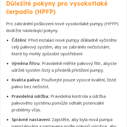
Důležité pokyny pro vysokotlaké
čerpadlo (HPFP)
Pro zabránění poškození nové vysokotlaké pumpy (HPFP)
dodržte následující pokyny:
Čištění:
Před instalací nové pumpy důkladně vyčistěte
celý palivový systém, aby se zabránilo nečistotám,
které by mohly způsobit opotřebení.
Výměna filtru:
Pravidelně měňte palivový filtr, abyste
udrželi systém čistý a předešli přetížení pumpy.
Kvalita paliva:
Používejte pouze vysoce kvalitní, čisté
palivo bez nečistot.
Pravidelná údržba:
Pravidelná kontrola a údržba
palivového systému pomůže odhalit potenciální
problémy včas.
Správné nastavení:
Zajistěte, aby byla nová pumpa
nainstalována a nastavena podle pokynů výrobce, aby