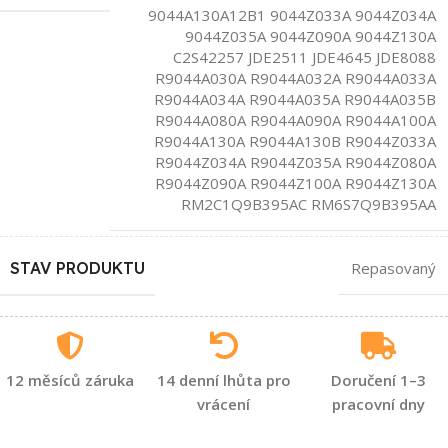
9044A130A12B1 9044Z033A 9044Z034A
9044Z035A 9044Z090A 9044Z130A
C2S42257 JDE2511 JDE4645 JDE8088
R9044A030A R9044A032A R9044A033A
R9044A034A R9044A035A R9044A035B
R9044A080A R9044A090A R9044A100A
R9044A130A R9044A130B R9044Z033A
R9044Z034A R9044Z035A R9044Z080A
R9044Z090A R9044Z100A R9044Z130A
RM2C1Q9B395AC RM6S7Q9B395AA
STAV PRODUKTU
Repasovaný
12 měsíců záruka
14 denní lhůta pro
Doručení 1–3
vrácení
pracovní dny