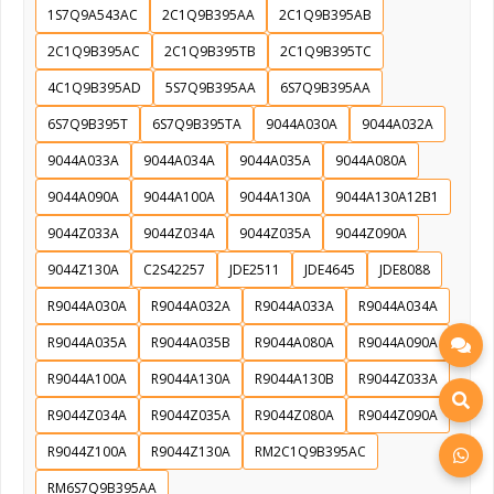
1S7Q9A543AC
2C1Q9B395AA
2C1Q9B395AB
2C1Q9B395AC
2C1Q9B395TB
2C1Q9B395TC
4C1Q9B395AD
5S7Q9B395AA
6S7Q9B395AA
6S7Q9B395T
6S7Q9B395TA
9044A030A
9044A032A
9044A033A
9044A034A
9044A035A
9044A080A
9044A090A
9044A100A
9044A130A
9044A130A12B1
9044Z033A
9044Z034A
9044Z035A
9044Z090A
9044Z130A
C2S42257
JDE2511
JDE4645
JDE8088
R9044A030A
R9044A032A
R9044A033A
R9044A034A
R9044A035A
R9044A035B
R9044A080A
R9044A090A
R9044A100A
R9044A130A
R9044A130B
R9044Z033A
R9044Z034A
R9044Z035A
R9044Z080A
R9044Z090A
R9044Z100A
R9044Z130A
RM2C1Q9B395AC
RM6S7Q9B395AA