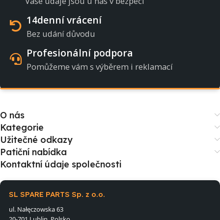
Vaše údaje jsou u nás v bezpečí
14denní vrácení
Bez udání důvodu
Profesionální podpora
Pomůžeme vám s výběrem i reklamací
O nás
Kategorie
Užitečné odkazy
Patiční nabídka
Kontaktní údaje společnosti
SL SPARE PARTS Sp. z o.o.
ul. Nałęczowska 63
20-701 Lublin, Polsko