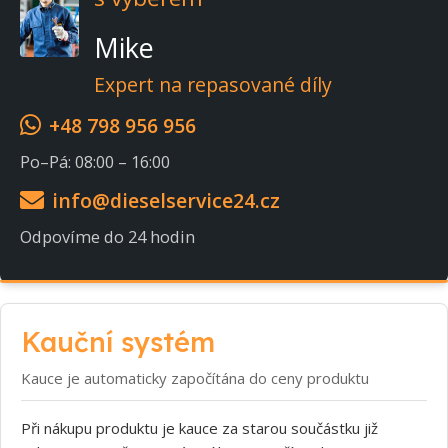
Mike
Expert na repasované díly
+48 798 956 956
Po–Pá: 08:00 – 16:00
info@dieselservice24.cz
Odpovíme do 24 hodin
Kauční systém
Kauce je automaticky započítána do ceny produktu
Při nákupu produktu je kauce za starou součástku již