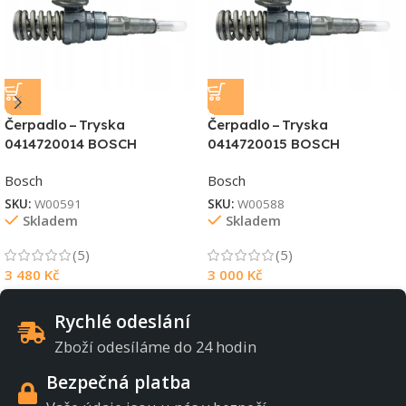
Čerpadlo – Tryska
Čerpadlo – Tryska
0414720014 BOSCH
0414720015 BOSCH
Bosch
Bosch
SKU:
W00591
SKU:
W00588
Skladem
Skladem
(5)
(5)
3 480
Kč
3 000
Kč
Rychlé odeslání
Zboží odesíláme do 24 hodin
Bezpečná platba