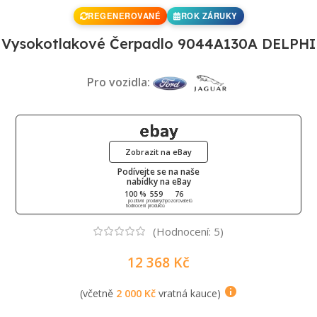
REGENEROVANÉ
ROK ZÁRUKY
Vysokotlakové Čerpadlo 9044A130A DELPHI
Pro vozidla:
Zobrazit na eBay
Podívejte se na naše
nabídky na eBay
100 %
559
76
pozitivní
prodaných
pozorovatelů
hodnocení
produktů
(Hodnocení:
5
)
12 368
Kč
(včetně
2 000
Kč
vratná kauce)