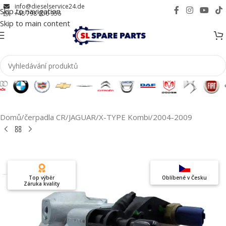
info@dieselservice24.de
Skip to navigation
+48 798 956 956
Skip to main content
Domů
/
čerpadla CR
/
JAGUAR
/
X-TYPE Kombi
/
2004-2009
Top výběr
Oblíbené v Česku
Záruka kvality