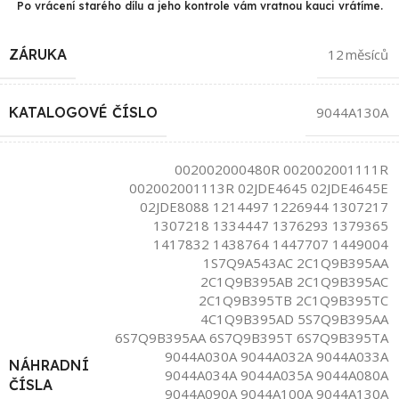
Po vrácení starého dílu a jeho kontrole vám vratnou kauci vrátíme.
ZÁRUKA
12 měsíců
KATALOGOVÉ ČÍSLO
9044A130A
002002000480R 002002001111R
002002001113R 02JDE4645 02JDE4645E
02JDE8088 1214497 1226944 1307217
1307218 1334447 1376293 1379365
1417832 1438764 1447707 1449004
1S7Q9A543AC 2C1Q9B395AA
2C1Q9B395AB 2C1Q9B395AC
2C1Q9B395TB 2C1Q9B395TC
4C1Q9B395AD 5S7Q9B395AA
6S7Q9B395AA 6S7Q9B395T 6S7Q9B395TA
9044A030A 9044A032A 9044A033A
NÁHRADNÍ
9044A034A 9044A035A 9044A080A
ČÍSLA
9044A090A 9044A100A 9044A130A