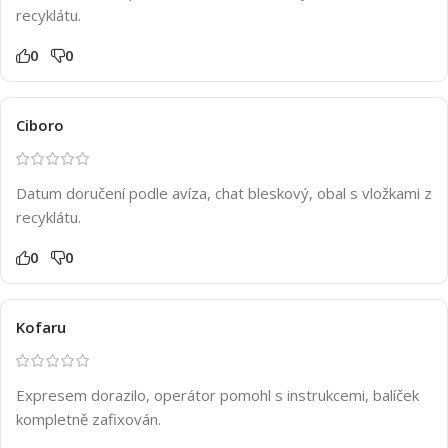
recyklátu.
0
0
Ciboro
Datum doručení podle avíza, chat bleskový, obal s vložkami z
recyklátu.
0
0
Kofaru
Expresem dorazilo, operátor pomohl s instrukcemi, balíček
kompletně zafixován.