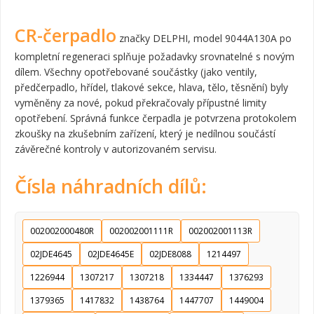
CR-čerpadlo
značky DELPHI, model 9044A130A po
kompletní regeneraci splňuje požadavky srovnatelné s novým
dílem. Všechny opotřebované součástky (jako ventily,
předčerpadlo, hřídel, tlakové sekce, hlava, tělo, těsnění) byly
vyměněny za nové, pokud překračovaly přípustné limity
opotřebení. Správná funkce čerpadla je potvrzena protokolem
zkoušky na zkušebním zařízení, který je nedílnou součástí
závěrečné kontroly v autorizovaném servisu.
Čísla náhradních dílů:
002002000480R
002002001111R
002002001113R
02JDE4645
02JDE4645E
02JDE8088
1214497
1226944
1307217
1307218
1334447
1376293
1379365
1417832
1438764
1447707
1449004