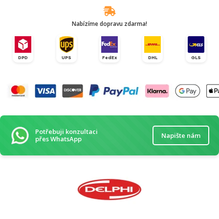
Nabízíme dopravu zdarma!
DPD
UPS
FedEx
DHL
GLS
Potřebuji konzultaci
Napište nám
přes WhatsApp