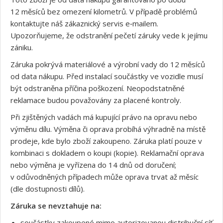
12 měsíců bez omezení kilometrů. V případě problémů
kontaktujte náš zákaznický servis e‑mailem.
Upozorňujeme, že odstranění pečetí záruky vede k jejímu
zániku.
Záruka pokrývá materiálové a výrobní vady do 12 měsíců
od data nákupu. Před instalací součástky ve vozidle musí
být odstraněna příčina poškození. Neopodstatněné
reklamace budou považovány za placené kontroly.
Při zjištěných vadách má kupující právo na opravu nebo
výměnu dílu. Výměna či oprava probíhá výhradně na místě
prodeje, kde bylo zboží zakoupeno. Záruka platí pouze v
kombinaci s dokladem o koupi (kopie). Reklamační oprava
nebo výměna je vyřízena do 14 dnů od doručení;
v odůvodněných případech může oprava trvat až měsíc
(dle dostupnosti dílů).
Záruka se nevztahuje na:
součástky zakoupené mimo autorizovanou distribuční síť