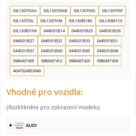
03L130755AA
03L130755AB
03L130755D
03L130755F
03L130755L
03L130755M
03L130851BX
03L130851CX
03L130851HX
0445010514
0445010523
0445010526
0445010527
0445010532
0445010533
0445010551
0445010557
0445010560
0445010565
0445010566
0986437405
0986437412
0986437420
0986437436
4047024953949
Vhodné pro vozidla:
(Rozklikněte pro zobrazení modelu)
AUDI