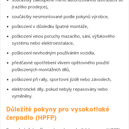
(razítko prodejce),
součástky nesmontované podle pokynů výrobce,
poškození v důsledku špatné montáže,
poškození vinou poruchy mazacího, sání, výfukového
systému nebo elektroinstalace,
poškození nevhodným používáním vozidla,
předčasné opotřebení vlivem opětovného použití
poškozených montážních dílů,
poškození při rally, sportovní jízdě nebo závodech,
elektronické díly, pokud nebyly repasovány nebo
vyměněny.
Důležité pokyny pro vysokotlaké
čerpadlo (HPFP)
Souhlasím s GDPR