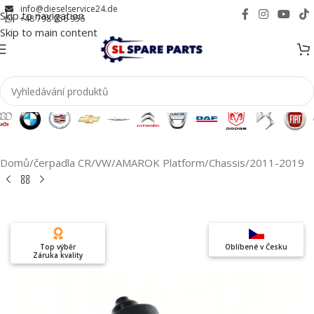
info@dieselservice24.de
Skip to navigation
+48 798 956 956
Skip to main content
Domů
/
čerpadla CR
/
VW
/
AMAROK Platform/Chassis
/
2011-2019
Top výběr
Oblíbené v Česku
Záruka kvality