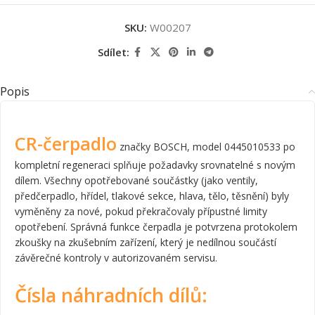
SKU:
W00207
Sdílet:
Popis
CR-čerpadlo
značky BOSCH, model 0445010533 po
kompletní regeneraci splňuje požadavky srovnatelné s novým
dílem. Všechny opotřebované součástky (jako ventily,
předčerpadlo, hřídel, tlakové sekce, hlava, tělo, těsnění) byly
vyměněny za nové, pokud překračovaly přípustné limity
opotřebení. Správná funkce čerpadla je potvrzena protokolem
zkoušky na zkušebním zařízení, který je nedílnou součástí
závěrečné kontroly v autorizovaném servisu.
Čísla náhradních dílů: