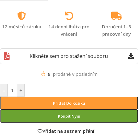
12 měsíců záruka
14 denní lhůta pro
Doručení 1–3
vrácení
pracovní dny
Klikněte sem pro stažení souboru
9
prodané v posledním
-
+
Přidat Do Košíku
Koupit Nyní
Přidat na seznam přání