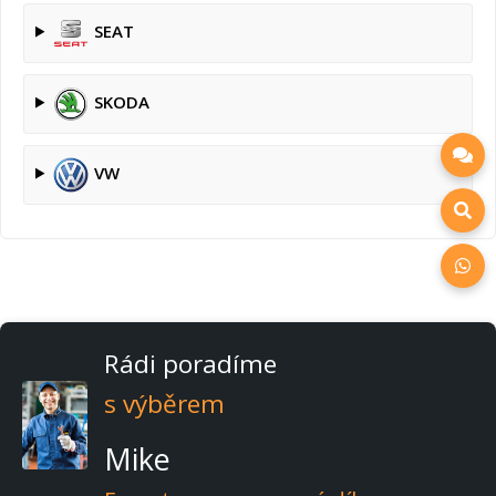
SEAT
SKODA
VW
Rádi poradíme
s výběrem
Mike