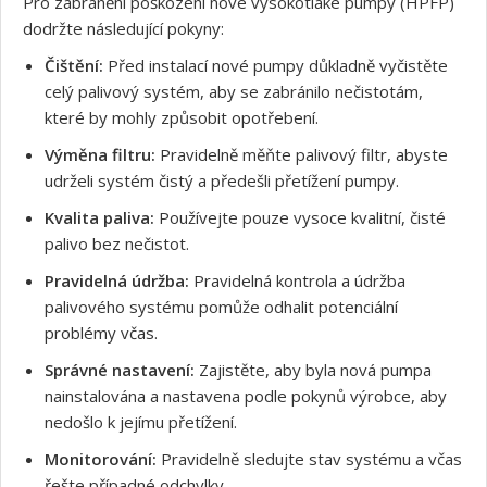
Pro zabránění poškození nové vysokotlaké pumpy (HPFP)
dodržte následující pokyny:
Čištění:
Před instalací nové pumpy důkladně vyčistěte
celý palivový systém, aby se zabránilo nečistotám,
které by mohly způsobit opotřebení.
Výměna filtru:
Pravidelně měňte palivový filtr, abyste
udrželi systém čistý a předešli přetížení pumpy.
Kvalita paliva:
Používejte pouze vysoce kvalitní, čisté
palivo bez nečistot.
Pravidelná údržba:
Pravidelná kontrola a údržba
palivového systému pomůže odhalit potenciální
problémy včas.
Správné nastavení:
Zajistěte, aby byla nová pumpa
nainstalována a nastavena podle pokynů výrobce, aby
nedošlo k jejímu přetížení.
Monitorování:
Pravidelně sledujte stav systému a včas
řešte případné odchylky.