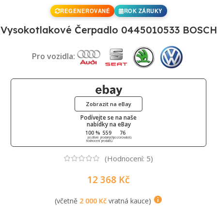
REGENEROVANÉ
ROK ZÁRUKY
Vysokotlakové Čerpadlo 0445010533 BOSCH
Pro vozidla:
Zobrazit na eBay
Podívejte se na naše
nabídky na eBay
100 %
559
76
pozitivní
prodaných
pozorovatelů
hodnocení
produktů
(Hodnocení:
5
)
12 368
Kč
(včetně
2 000
Kč
vratná kauce)