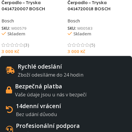
Čerpadlo – Tryska
Čerpadlo – Tryska
0414720007 BOSCH
0414720018 BOSCH
Bosch
Bosch
SKU:
W00579
SKU:
W00583
Skladem
Skladem
(3)
(5)
3 000
Kč
3 000
Kč
Rychlé odeslání
Zboží odesíláme do 24 hodin
Bezpečná platba
Vaše údaje jsou u nás v bezpečí
14denní vrácení
Bez udání důvodu
Profesionální podpora