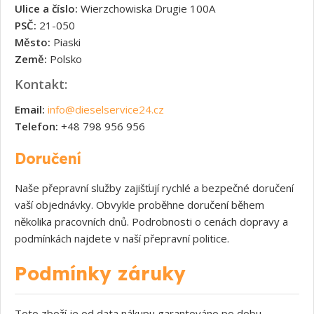
Ulice a číslo:
Wierzchowiska Drugie 100A
PSČ:
21-050
Město:
Piaski
Země:
Polsko
Kontakt:
Email:
info@dieselservice24.cz
Telefon:
+48 798 956 956
Doručení
Naše přepravní služby zajišťují rychlé a bezpečné doručení
vaší objednávky. Obvykle proběhne doručení během
několika pracovních dnů. Podrobnosti o cenách dopravy a
podmínkách najdete v naší přepravní politice.
Podmínky záruky
Toto zboží je od data nákupu garantováno po dobu