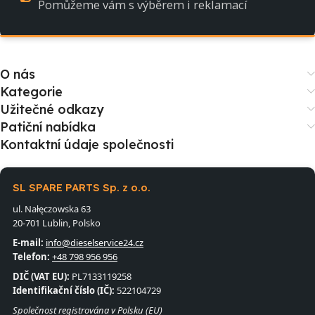
Pomůžeme vám s výběrem i reklamací
O nás
Kategorie
Užitečné odkazy
Patiční nabídka
Kontaktní údaje společnosti
SL SPARE PARTS Sp. z o.o.
ul. Nałęczowska 63
20-701 Lublin, Polsko
E-mail:
info@dieselservice24.cz
Telefon:
+48 798 956 956
DIČ (VAT EU):
PL7133119258
Identifikační číslo (IČ):
522104729
Společnost registrována v Polsku (EU)