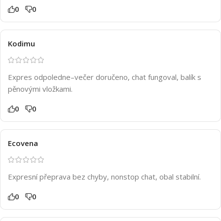
0
0
Kodimu
Expres odpoledne–večer doručeno, chat fungoval, balík s
pěnovými vložkami.
0
0
Ecovena
Expresní přeprava bez chyby, nonstop chat, obal stabilní.
0
0