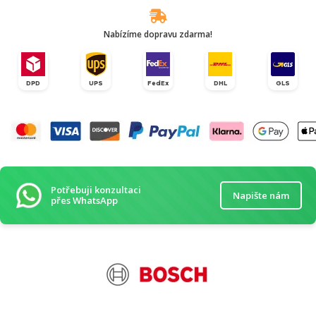
Nabízíme dopravu zdarma!
DPD
UPS
FedEx
DHL
GLS
Potřebuji konzultaci
Napište nám
přes WhatsApp