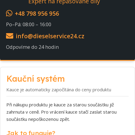
Expert na repasované díly
+48 798 956 956
Po–Pá: 08:00 – 16:00
info@dieselservice24.cz
Odpovíme do 24 hodin
Kauční systém
Kauce je automaticky započítána do ceny produktu
Při nákupu produktu je kauce za starou součástku již
zahrnuta v ceně. Pro vrácení kauce stačí zaslat starou
součástku nepoškozenou zpět.
Jak to funguje?