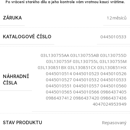
Po vrácení starého dílu a jeho kontrole vám vratnou kauci vrátíme.
ZÁRUKA
12 měsíců
KATALOGOVÉ ČÍSLO
0445010533
03L130755AA 03L130755AB 03L130755D
03L130755F 03L130755L 03L130755M
03L130851BX 03L130851CX 03L130851HX
0445010514 0445010523 0445010526
NÁHRADNÍ
0445010527 0445010532 0445010533
ČÍSLA
0445010551 0445010557 0445010560
0445010565 0445010566 0986437405
0986437412 0986437420 0986437436
4047024953949
STAV PRODUKTU
Repasovaný