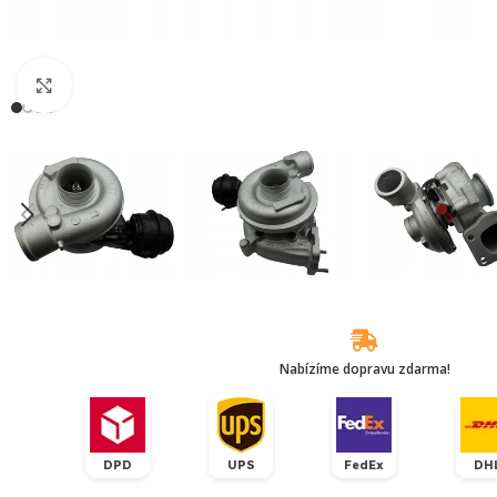
Klikněte pro zvětšení
Nabízíme dopravu zdarma!
DPD
UPS
FedEx
DH