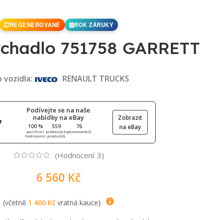
REGENEROVANÉ
ROK ZÁRUKY
chadlo 751758 GARRETT
 vozidla:
RENAULT TRUCKS
Podívejte se na naše
nabídky na eBay
Zobrazit
100 %
559
76
na eBay
pozitivní
prodaných
pozorovatelů
hodnocení
produktů
(Hodnocení:
3
)
6 560
Kč
(včetně
1 400
Kč
vratná kauce)