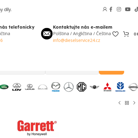
 díly.
nás telefonicky
Kontaktujte nás e-mailem
ičtina
Polština / Angličtina / Čeština
0
56
info@dieselservice24.cz
Hledat
Oblíbené v Česku