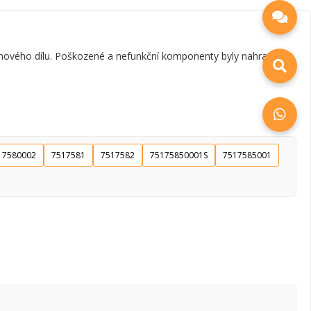
 nového dílu. Poškozené a nefunkční komponenty byly nahrazeny
17580002
7517581
7517582
75175850001S
7517585001