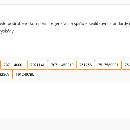
o podrobeno kompletní regeneraci a splňuje kvalitativní standardy
ryskány.
7071140001
7071141
7071145001S
751758
7517580001
75
2256V
T912497BL