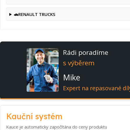
🚗
RENAULT TRUCKS
Rádi poradíme
s výběrem
Mike
Expert na repasované díl
Kauční systém
Kauce je automaticky započítána do ceny produktu