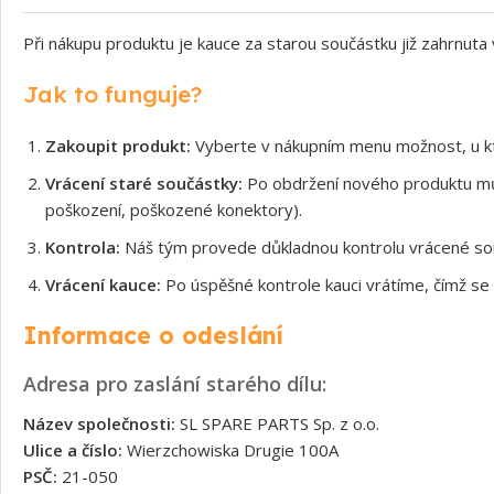
Při nákupu produktu je kauce za starou součástku již zahrnuta
Jak to funguje?
Zakoupit produkt:
Vyberte v nákupním menu možnost, u kt
Vrácení staré součástky:
Po obdržení nového produktu může
poškození, poškozené konektory).
Kontrola:
Náš tým provede důkladnou kontrolu vrácené souč
Vrácení kauce:
Po úspěšné kontrole kauci vrátíme, čímž se 
Informace o odeslání
Adresa pro zaslání starého dílu:
Název společnosti:
SL SPARE PARTS Sp. z o.o.
Ulice a číslo:
Wierzchowiska Drugie 100A
PSČ:
21-050