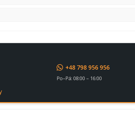
Souhlasím s GDPR
+48 798 956 956
Po–Pá: 08:00 – 16:00
y