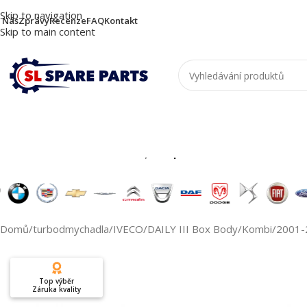
Skip to navigation
 Nás
Zprávy
Recenze
FAQ
Kontakt
Skip to main content
Nutzen Sie die Suche, um passende Produkte zu
Domů
/
turbodmychadla
/
IVECO
/
DAILY III Box Body/Kombi
/
2001-
Top výběr
Záruka kvality