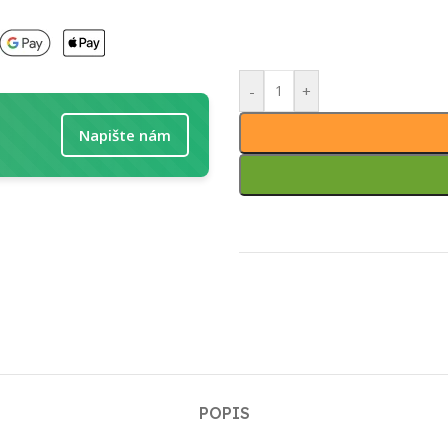
-
+
Napište nám
POPIS