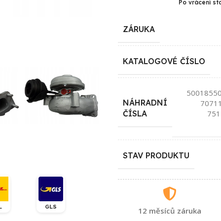
Po vrácení st
ZÁRUKA
KATALOGOVÉ ČÍSLO
50018550
NÁHRADNÍ
7071
751
ČÍSLA
STAV PRODUKTU
L
GLS
12 měsíců záruka