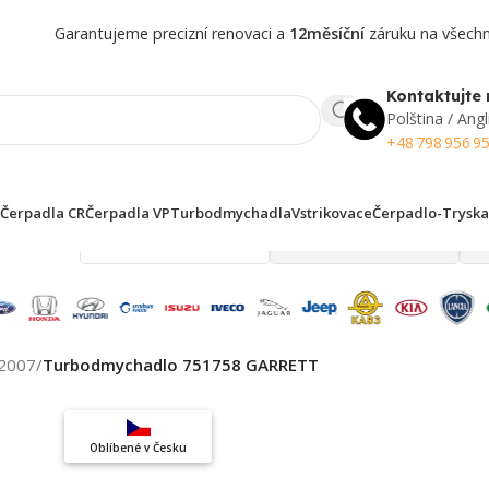
Garantujeme precizní renovaci a
12měsíční
záruku na všechny
Kontaktujte 
Polština / Angl
+48 798 956 9
Čerpadla CR
Čerpadla VP
Turbodmychadla
Vstrikovace
Čerpadlo-Tryska
 finden!
2007
/
Turbodmychadlo 751758 GARRETT
Top výběr
Oblíbené v Česku
Záruka kvality