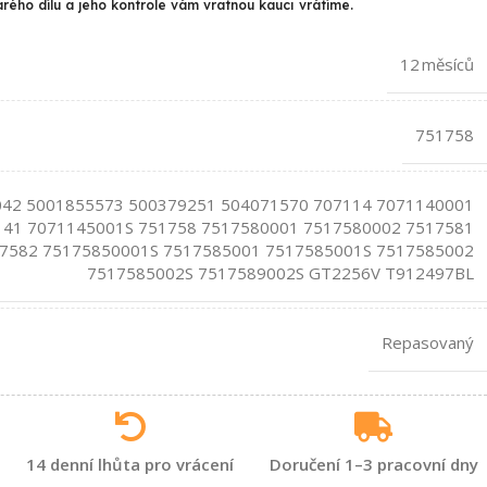
arého dílu a jeho kontrole vám vratnou kauci vrátíme.
12 měsíců
751758
42 5001855573 500379251 504071570 707114 7071140001
141 7071145001S 751758 7517580001 7517580002 7517581
7582 75175850001S 7517585001 7517585001S 7517585002
7517585002S 7517589002S GT2256V T912497BL
Repasovaný
14 denní lhůta pro vrácení
Doručení 1–3 pracovní dny