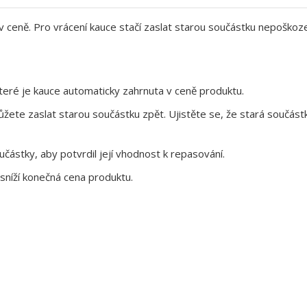
 v ceně. Pro vrácení kauce stačí zaslat starou součástku nepoškoz
eré je kauce automaticky zahrnuta v ceně produktu.
te zaslat starou součástku zpět. Ujistěte se, že stará součástk
ástky, aby potvrdil její vhodnost k repasování.
sníží konečná cena produktu.