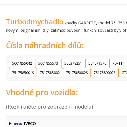
Turbodmychadlo
značky GARRETT, model 751758 byl
novými originálními díly, zatímco původní, funkční součásti byly ot
Čísla náhradních dílů:
5001855042
5001855573
500379251
504071570
707114
7517585001S
7517585002
7517585002S
7517589002S
GT
Vhodné pro vozidla:
(Rozklikněte pro zobrazení modelu)
IVECO