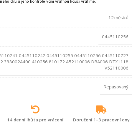
arého dílu a jeho kontrole vám vratnou kauci vrátíme.
12 měsíců
0445110256
5110241 0445110242 0445110255 0445110256 0445110727
2 338002A400 410256 810172 A52110006 DBA006 DTX1118
V52110006
Repasovaný
14 denní lhůta pro vrácení
Doručení 1–3 pracovní dny