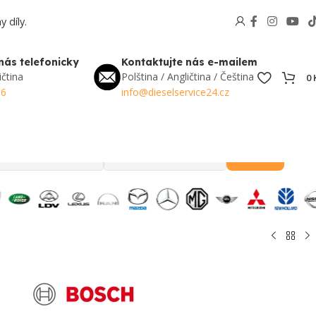
 díly.
nás telefonicky
Kontaktujte nás e-mailem
ičtina
Polština / Angličtina / Čeština
0
56
info@dieselservice24.cz
Hledat
Oblíbené v Česku