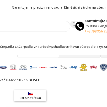
Garantujeme precizní renovaci a
12měsíční
záruku na všechny
Kontaktujte 
Polština / Angl
+48 798 956 9
Čerpadla CR
Čerpadla VP
Turbodmychadla
Vstrikovace
Čerpadlo-Tryska
 finden!
ovač 0445110256 BOSCH
Top výběr
Oblíbené v Česku
Záruka kvality