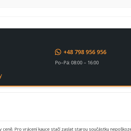
Souhlasím s GDPR
+48 798 956 956
Po–Pá: 08:00 – 16:00
y
 v ceně. Pro vrácení kauce stačí zaslat starou součástku nepoškoz