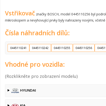
Vstřikovač
značky BOSCH, model 0445110256 byl podroben 
mikroskopem a nevyhovující prvky byly nahrazeny novými, včetně ven
Čísla náhradních dílů:
0445110241
0445110242
0445110255
0445110256
04451
Vhodné pro vozidla:
(Rozklikněte pro zobrazení modelu)
HYUNDAI
KIA