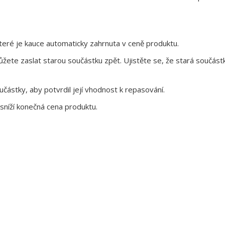
eré je kauce automaticky zahrnuta v ceně produktu.
te zaslat starou součástku zpět. Ujistěte se, že stará součástk
ástky, aby potvrdil její vhodnost k repasování.
sníží konečná cena produktu.