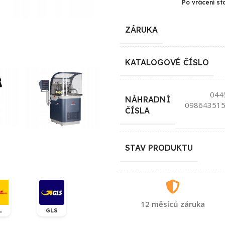
Po vrácení st
ZÁRUKA
KATALOGOVÉ ČÍSLO
044
NÁHRADNÍ
098643515
ČÍSLA
STAV PRODUKTU
12 měsíců záruka
L
GLS