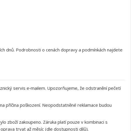
ních dnů. Podrobnosti o cenách dopravy a podmínkách najdete
znický servis e‑mailem. Upozorňujeme, že odstranění pečetí
něna příčina poškození. Neopodstatněné reklamace budou
ylo zboží zakoupeno. Záruka platí pouze v kombinaci s
rava trvat až měsíc (dle dostupnosti dílů).