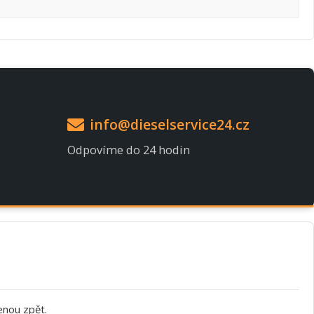
info@dieselservice24.cz
Odpovíme do 24 hodin
enou zpět.