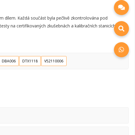
m dílem. Každá součást byla pečlivě zkontrolována pod
esty na certifikovaných zkušebnách a kalibračních stanicích.
DBA006
DTX1118
V52110006