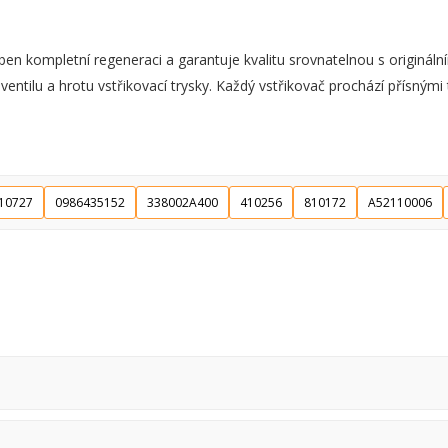
kompletní regeneraci a garantuje kvalitu srovnatelnou s originální
tilu a hrotu vstřikovací trysky. Každý vstřikovač prochází přísnými t
10727
0986435152
338002A400
410256
810172
A52110006