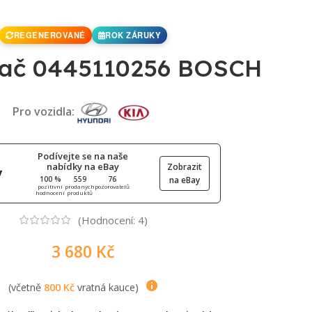
REGENEROVANÉ
ROK ZÁRUKY
vač 0445110256 BOSCH
Pro vozidla:
Podívejte se na naše
nabídky na eBay
Zobrazit
100 %
559
76
na eBay
pozitivní
prodaných
pozorovatelů
hodnocení
produktů
(Hodnocení:
4
)
3 680
Kč
(včetně
800
Kč
vratná kauce)