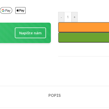
-
+
Napište nám
POPIS