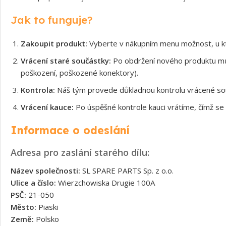
Jak to funguje?
Zakoupit produkt:
Vyberte v nákupním menu možnost, u kt
Vrácení staré součástky:
Po obdržení nového produktu může
poškození, poškozené konektory).
Kontrola:
Náš tým provede důkladnou kontrolu vrácené souč
Vrácení kauce:
Po úspěšné kontrole kauci vrátíme, čímž se 
Informace o odeslání
Adresa pro zaslání starého dílu:
Název společnosti:
SL SPARE PARTS Sp. z o.o.
Ulice a číslo:
Wierzchowiska Drugie 100A
PSČ:
21-050
Město:
Piaski
Země:
Polsko