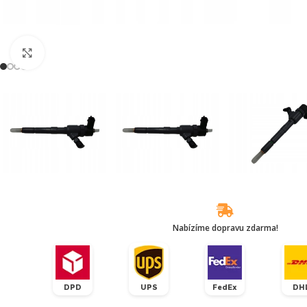
Klikněte pro zvětšení
Nabízíme dopravu zdarma!
DPD
UPS
FedEx
DH