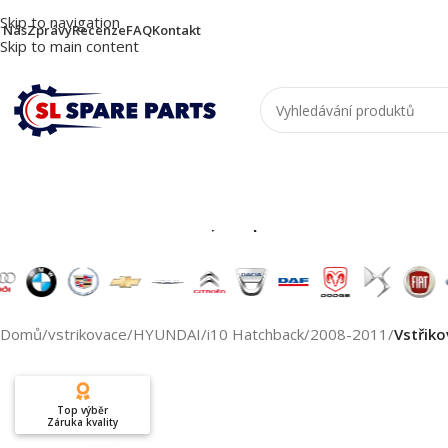
Skip to navigation
 Nás
Zprávy
Recenze
FAQ
Kontakt
Skip to main content
Nutzen Sie die Suche, um passende Produkte zu
Domů
/
vstrikovace
/
HYUNDAI
/
i10 Hatchback
/
2008-2011
/
Vstřik
Top výběr
Záruka kvality