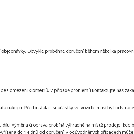
aší objednávky. Obvykle proběhne doručení během několika pracov
bez omezení kilometrů. V případě problémů kontaktujte náš záka
ata nákupu. Před instalací součástky ve vozidle musí být odstra
 dílu. Výměna či oprava probíhá výhradně na místě prodeje, kde b
yřízena do 14 dnů od doručení; v odůvodněných případech může op