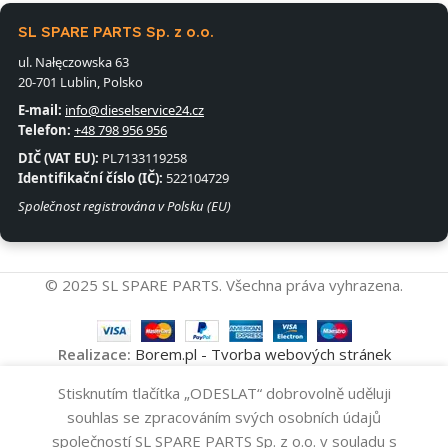
SL SPARE PARTS Sp. z o.o.
ul. Nałęczowska 63
20-701 Lublin, Polsko
E-mail:
info@dieselservice24.cz
Telefon:
+48 798 956 956
DIČ (VAT EU):
PL7133119258
Identifikační číslo (IČ):
522104729
Společnost registrována v Polsku (EU)
© 2025 SL SPARE PARTS. Všechna práva vyhrazena.
Realizace:
Borem.pl - Tvorba webových stránek
Stisknutím tlačítka „ODESLAT“ dobrovolně uděluji
Vstřikovač
Přidat Do Koš
0445110300
3
souhlas se zpracováním svých osobních údajů
-
+
BOSCH
480
Kč
společností SL SPARE PARTS Sp. z o.o. v souladu s
Koupit Nyní