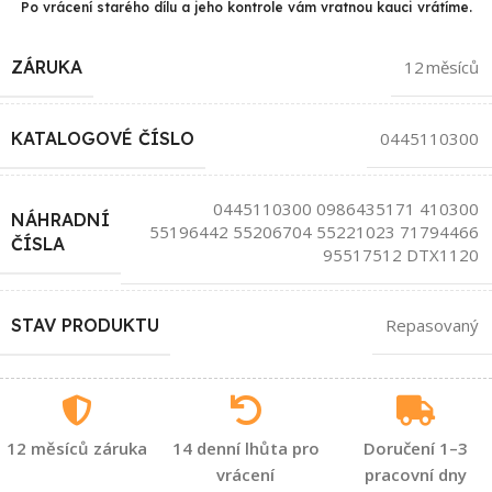
Po vrácení starého dílu a jeho kontrole vám vratnou kauci vrátíme.
ZÁRUKA
12 měsíců
KATALOGOVÉ ČÍSLO
0445110300
0445110300 0986435171 410300
NÁHRADNÍ
55196442 55206704 55221023 71794466
ČÍSLA
95517512 DTX1120
STAV PRODUKTU
Repasovaný
12 měsíců záruka
14 denní lhůta pro
Doručení 1–3
vrácení
pracovní dny