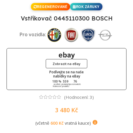
REGENEROVANÉ
ROK ZÁRUKY
Vstřikovač 0445110300 BOSCH
Pro vozidla:
Zobrazit na eBay
Podívejte se na naše
nabídky na eBay
100 %
559
76
pozitivní
prodaných
pozorovatelů
hodnocení
produktů
(Hodnocení:
3
)
3 480
Kč
(včetně
600
Kč
vratná kauce)