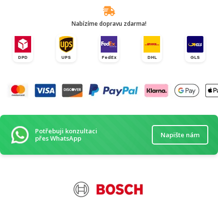
Nabízíme dopravu zdarma!
DPD
UPS
FedEx
DHL
GLS
Potřebuji konzultaci
Napište nám
přes WhatsApp