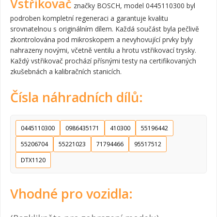
Vstřikovač
značky BOSCH, model 0445110300 byl
podroben kompletní regeneraci a garantuje kvalitu
srovnatelnou s originálním dílem. Každá součást byla pečlivě
zkontrolována pod mikroskopem a nevyhovující prvky byly
nahrazeny novými, včetně ventilu a hrotu vstřikovací trysky.
Každý vstřikovač prochází přísnými testy na certifikovaných
zkušebnách a kalibračních stanicích.
Čísla náhradních dílů:
0445110300
0986435171
410300
55196442
55206704
55221023
71794466
95517512
DTX1120
Vhodné pro vozidla: