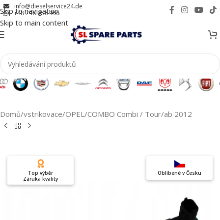
info@dieselservice24.de
Skip to navigation
+48 798 956 956
Skip to main content
Domů
/
vstrikovace
/
OPEL
/
COMBO Combi / Tour
/
ab 2012
Top výběr
Oblíbené v Česku
Záruka kvality