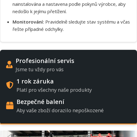
nainstalována a nastavena podle pokynů výrobce, aby
nedošlo k jejímu přetížení.
Monitorování:
Pravidelně sledujte stav systému a včas
řešte případné odchylky.
Profesionální servis
Jsme tu vždy pro vás
1 rok záruka
Platí pro všechny naše produkty
Bezpečné balení
Aby vaše zboží dorazilo nepoškozené