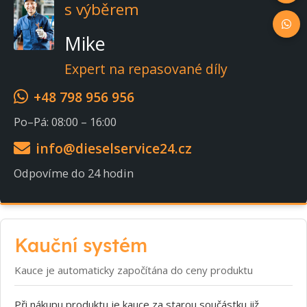
s výběrem
Mike
Expert na repasované díly
+48 798 956 956
Po–Pá: 08:00 – 16:00
info@dieselservice24.cz
Odpovíme do 24 hodin
Kauční systém
Kauce je automaticky započítána do ceny produktu
Při nákupu produktu je kauce za starou součástku již