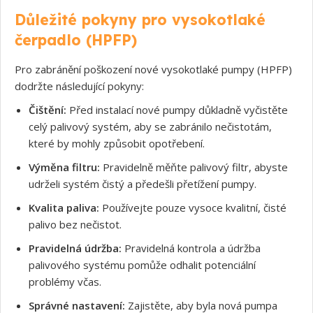
Důležité pokyny pro vysokotlaké
čerpadlo (HPFP)
Souhlasím s GDPR
Pro zabránění poškození nové vysokotlaké pumpy (HPFP)
dodržte následující pokyny:
Čištění:
Před instalací nové pumpy důkladně vyčistěte
celý palivový systém, aby se zabránilo nečistotám,
které by mohly způsobit opotřebení.
Výměna filtru:
Pravidelně měňte palivový filtr, abyste
udrželi systém čistý a předešli přetížení pumpy.
Kvalita paliva:
Používejte pouze vysoce kvalitní, čisté
palivo bez nečistot.
Pravidelná údržba:
Pravidelná kontrola a údržba
palivového systému pomůže odhalit potenciální
problémy včas.
Správné nastavení:
Zajistěte, aby byla nová pumpa