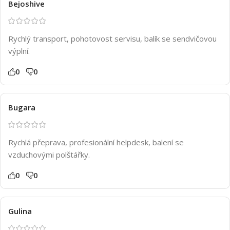
Bejoshive
Rychlý transport, pohotovost servisu, balík se sendvičovou
výplní.
0
0
Bugara
Rychlá přeprava, profesionální helpdesk, balení se
vzduchovými polštářky.
0
0
Gulina