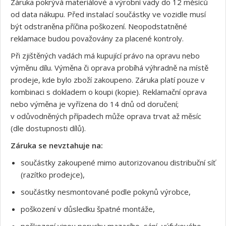
Záruka pokrývá materiálové a výrobní vady do 12 měsíců
od data nákupu. Před instalací součástky ve vozidle musí
být odstraněna příčina poškození. Neopodstatněné
reklamace budou považovány za placené kontroly.
Při zjištěných vadách má kupující právo na opravu nebo
výměnu dílu. Výměna či oprava probíhá výhradně na místě
prodeje, kde bylo zboží zakoupeno. Záruka platí pouze v
kombinaci s dokladem o koupi (kopie). Reklamační oprava
nebo výměna je vyřízena do 14 dnů od doručení;
v odůvodněných případech může oprava trvat až měsíc
(dle dostupnosti dílů).
Záruka se nevztahuje na:
součástky zakoupené mimo autorizovanou distribuční síť
(razítko prodejce),
součástky nesmontované podle pokynů výrobce,
poškození v důsledku špatné montáže,
poškození vinou poruchy mazacího, sání, výfukového