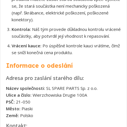
se, že stará součástka není mechanicky poškozená
(např. škrábance, elektrické poškození, poškozené
konektory).
Kontrola:
Náš tým provede důkladnou kontrolu vrácené
součástky, aby potvrdil její vhodnost k repasování.
Vrácení kauce:
Po úspěšné kontrole kauci vrátíme, čímž
se sníží konečná cena produktu.
Informace o odeslání
Adresa pro zaslání starého dílu:
Název společnosti:
SL SPARE PARTS Sp. z o.o.
Ulice a číslo:
Wierzchowiska Drugie 100A
PSČ:
21-050
Město:
Piaski
Země:
Polsko
Kontakt: