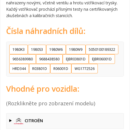
nahrazeny novými, včetně ventilu a hrotu vstřikovací trysky.
Každý vstřikovač prochází přísnými testy na certifikovaných
zkušebnách a kalibračních stanicích.
Čísla náhradních dílů:
1980K3
1980S3
1980W6
1980W9
5050100189322
9656389980
9688438580
EJBR03801D
EJBR06001D
HRD344
R03801D
R06001D
WG1772526
Vhodné pro vozidla:
(Rozklikněte pro zobrazení modelu)
CITROËN