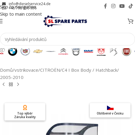
info@dieselservice24.de
Skip to navigation
+48 798 956 956
Skip to main content
Domů
/
vstrikovace
/
CITROËN
/
C4 I Box Body / Hatchback
/
2005-2010
Top výběr
Oblíbené v Česku
Záruka kvality