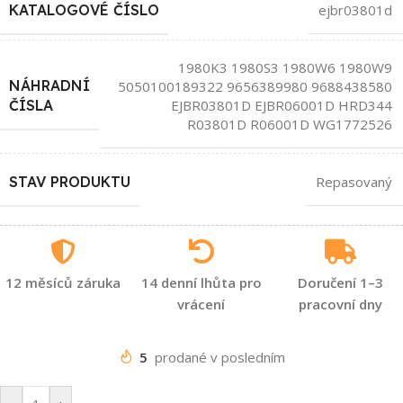
KATALOGOVÉ ČÍSLO
ejbr03801d
1980K3 1980S3 1980W6 1980W9
NÁHRADNÍ
5050100189322 9656389980 9688438580
EJBR03801D EJBR06001D HRD344
ČÍSLA
R03801D R06001D WG1772526
STAV PRODUKTU
Repasovaný
12 měsíců záruka
14 denní lhůta pro
Doručení 1–3
vrácení
pracovní dny
5
prodané v posledním