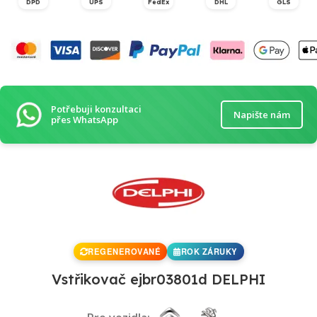
DPD
UPS
FedEx
DHL
GLS
Potřebuji konzultaci
Napište nám
přes WhatsApp
REGENEROVANÉ
ROK ZÁRUKY
Vstřikovač ejbr03801d DELPHI