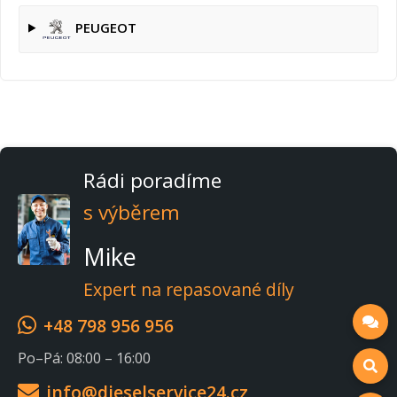
PEUGEOT
Rádi poradíme
s výběrem
Mike
Expert na repasované díly
+48 798 956 956
Po–Pá: 08:00 – 16:00
info@dieselservice24.cz