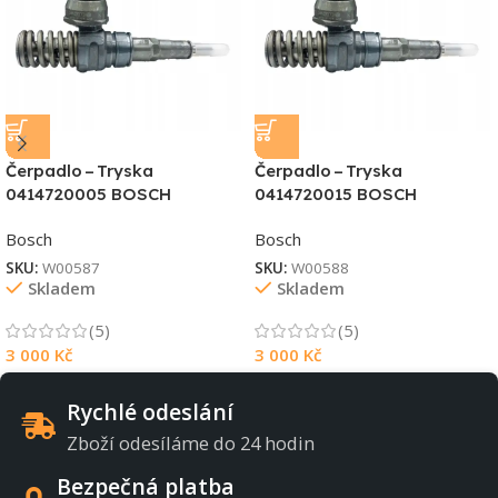
Čerpadlo – Tryska
Čerpadlo – Tryska
0414720005 BOSCH
0414720015 BOSCH
Bosch
Bosch
SKU:
W00587
SKU:
W00588
Skladem
Skladem
(5)
(5)
3 000
Kč
3 000
Kč
Rychlé odeslání
Zboží odesíláme do 24 hodin
Bezpečná platba