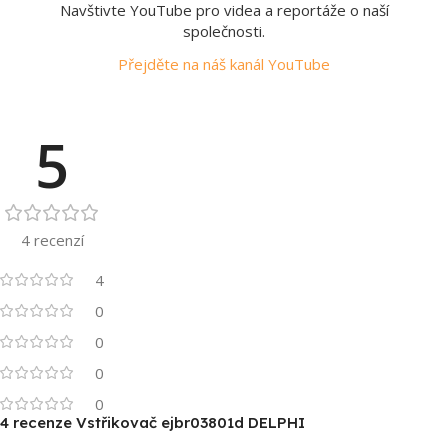
Navštivte YouTube pro videa a reportáže o naší
společnosti.
Přejděte na náš kanál YouTube
5
4 recenzí
4
0
0
0
0
4 recenze
Vstřikovač ejbr03801d DELPHI