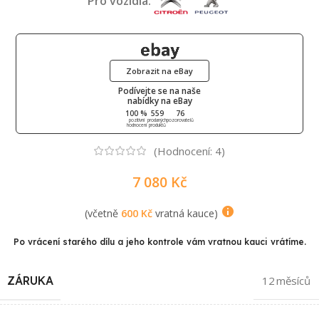
Pro vozidla:
Zobrazit na eBay
Podívejte se na naše
nabídky na eBay
100 %
559
76
pozitivní
prodaných
pozorovatelů
hodnocení
produktů
(Hodnocení:
4
)
7 080
Kč
(včetně
600
Kč
vratná kauce)
Po vrácení starého dílu a jeho kontrole vám vratnou kauci vrátíme.
ZÁRUKA
12 měsíců