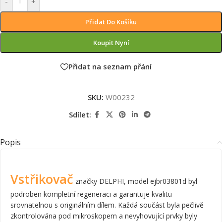
-
+
Přidat Do Košíku
Koupit Nyní
Přidat na seznam přání
SKU:
W00232
Sdílet:
Popis
Vstřikovač
značky DELPHI, model ejbr03801d byl
podroben kompletní regeneraci a garantuje kvalitu
srovnatelnou s originálním dílem. Každá součást byla pečlivě
zkontrolována pod mikroskopem a nevyhovující prvky byly