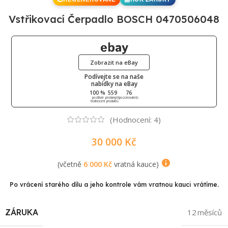
Vstřikovací Čerpadlo BOSCH 0470506048
Zobrazit na eBay
Podívejte se na naše
nabídky na eBay
100 %
559
76
pozitivní
prodaných
pozorovatelů
hodnocení
produktů
(Hodnocení:
4
)
30 000
Kč
(včetně
6 000
Kč
vratná kauce)
Po vrácení starého dílu a jeho kontrole vám vratnou kauci vrátíme.
ZÁRUKA
12 měsíců