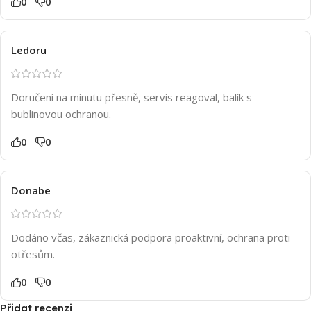
0
0
Ledoru
Doručení na minutu přesně, servis reagoval, balík s
bublinovou ochranou.
0
0
Donabe
Dodáno včas, zákaznická podpora proaktivní, ochrana proti
otřesům.
0
0
Přidat recenzi