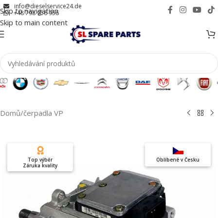
info@dieselservice24.de
Skip to navigation
+48 798 956 956
Skip to main content
Domů
/
čerpadla VP
Top výběr
Oblíbené v Česku
Záruka kvality