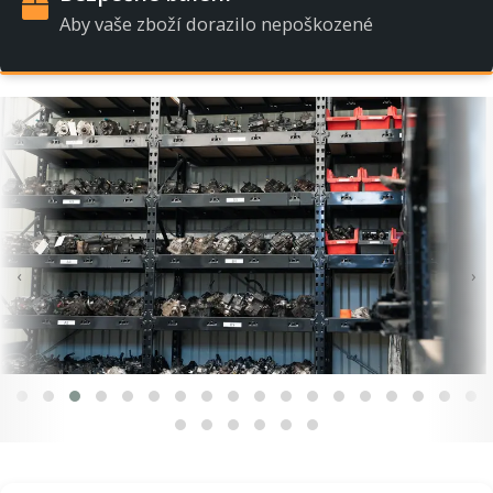
Aby vaše zboží dorazilo nepoškozené
‹
›