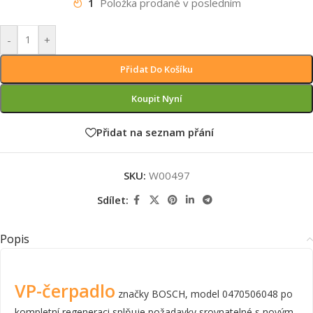
1
Položka prodané v posledním
-
+
Přidat Do Košíku
Koupit Nyní
Přidat na seznam přání
SKU:
W00497
Sdílet:
Popis
VP-čerpadlo
značky BOSCH, model 0470506048 po
kompletní regeneraci splňuje požadavky srovnatelné s novým