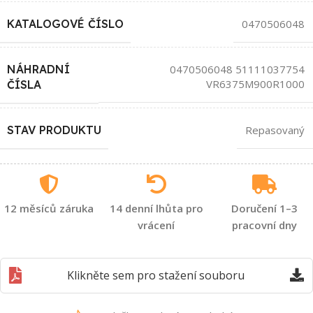
KATALOGOVÉ ČÍSLO
0470506048
NÁHRADNÍ
0470506048 51111037754
VR6375M900R1000
ČÍSLA
STAV PRODUKTU
Repasovaný
12 měsíců záruka
14 denní lhůta pro
Doručení 1–3
vrácení
pracovní dny
Klikněte sem pro stažení souboru