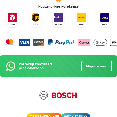
Nabízíme dopravu zdarma!
DPD
UPS
FedEx
DHL
GLS
Potřebuji konzultaci
Napište nám
přes WhatsApp
REGENEROVANÉ
ROK ZÁRUKY