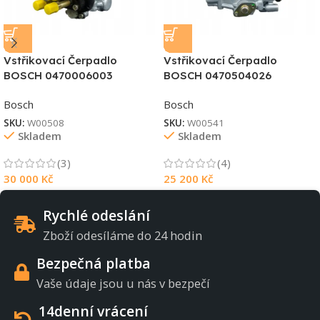
Vstřikovací Čerpadlo
Vstřikovací Čerpadlo
BOSCH 0470006003
BOSCH 0470504026
Bosch
Bosch
SKU:
W00508
SKU:
W00541
Skladem
Skladem
(3)
(4)
30 000
Kč
25 200
Kč
Rychlé odeslání
Zboží odesíláme do 24 hodin
Bezpečná platba
Vaše údaje jsou u nás v bezpečí
14denní vrácení