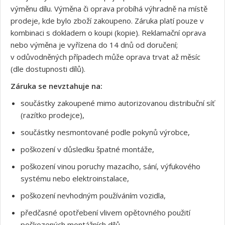
výměnu dílu. Výměna či oprava probíhá výhradně na místě
prodeje, kde bylo zboží zakoupeno. Záruka platí pouze v
kombinaci s dokladem o koupi (kopie). Reklamační oprava
nebo výměna je vyřízena do 14 dnů od doručení;
v odůvodněných případech může oprava trvat až měsíc
(dle dostupnosti dílů).
Záruka se nevztahuje na:
součástky zakoupené mimo autorizovanou distribuční síť
(razítko prodejce),
součástky nesmontované podle pokynů výrobce,
poškození v důsledku špatné montáže,
poškození vinou poruchy mazacího, sání, výfukového
systému nebo elektroinstalace,
poškození nevhodným používáním vozidla,
předčasné opotřebení vlivem opětovného použití
poškozených montážních dílů,