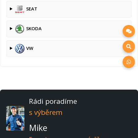
SEAT
SKODA
VW
Rádi poradíme
s výběrem
Mike