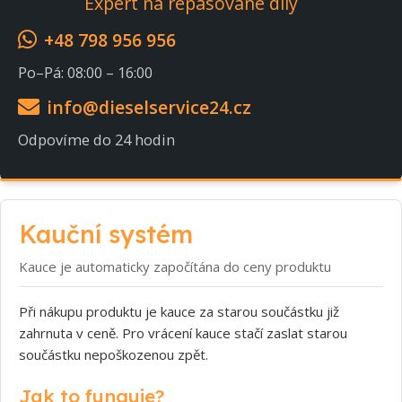
Expert na repasované díly
+48 798 956 956
Po–Pá: 08:00 – 16:00
info@dieselservice24.cz
Odpovíme do 24 hodin
Kauční systém
Kauce je automaticky započítána do ceny produktu
Při nákupu produktu je kauce za starou součástku již
zahrnuta v ceně. Pro vrácení kauce stačí zaslat starou
součástku nepoškozenou zpět.
Jak to funguje?