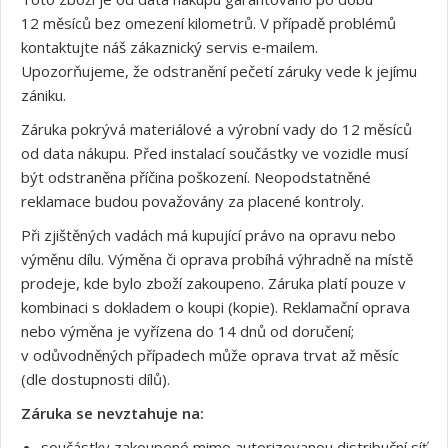
12 měsíců bez omezení kilometrů. V případě problémů
kontaktujte náš zákaznický servis e‑mailem.
Upozorňujeme, že odstranění pečetí záruky vede k jejímu
zániku.
Záruka pokrývá materiálové a výrobní vady do 12 měsíců
od data nákupu. Před instalací součástky ve vozidle musí
být odstraněna příčina poškození. Neopodstatněné
reklamace budou považovány za placené kontroly.
Při zjištěných vadách má kupující právo na opravu nebo
výměnu dílu. Výměna či oprava probíhá výhradně na místě
prodeje, kde bylo zboží zakoupeno. Záruka platí pouze v
kombinaci s dokladem o koupi (kopie). Reklamační oprava
nebo výměna je vyřízena do 14 dnů od doručení;
v odůvodněných případech může oprava trvat až měsíc
(dle dostupnosti dílů).
Záruka se nevztahuje na:
součástky zakoupené mimo autorizovanou distribuční síť