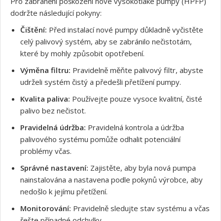
Pro zabránění poškození nové vysokotlaké pumpy (HPFP)
dodržte následující pokyny:
Čištění:
Před instalací nové pumpy důkladně vyčistěte
celý palivový systém, aby se zabránilo nečistotám,
které by mohly způsobit opotřebení.
Výměna filtru:
Pravidelně měňte palivový filtr, abyste
udrželi systém čistý a předešli přetížení pumpy.
Kvalita paliva:
Používejte pouze vysoce kvalitní, čisté
palivo bez nečistot.
Pravidelná údržba:
Pravidelná kontrola a údržba
palivového systému pomůže odhalit potenciální
problémy včas.
Správné nastavení:
Zajistěte, aby byla nová pumpa
nainstalována a nastavena podle pokynů výrobce, aby
nedošlo k jejímu přetížení.
Monitorování:
Pravidelně sledujte stav systému a včas
řešte případné odchylky.