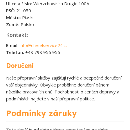
Ulice a číslo:
Wierzchowiska Drugie 100A
PSČ:
21-050
Město:
Piaski
Země:
Polsko
Kontakt:
Email:
info@dieselservice24.cz
Telefon:
+48 798 956 956
Doručení
Naše přepravní služby zajišťují rychlé a bezpečné doručení
vaší objednávky. Obvykle proběhne doručení během
několika pracovních dnů. Podrobnosti o cenách dopravy a
podmínkách najdete v naší přepravní politice.
Podmínky záruky
Toto zboží je od data nákupu garantováno po dobu