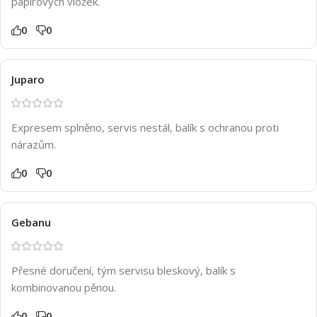
papírových vložek.
0
0
Juparo
Expresem splněno, servis nestál, balík s ochranou proti
nárazům.
0
0
Gebanu
Přesné doručení, tým servisu bleskový, balík s
kombinovanou pěnou.
0
0