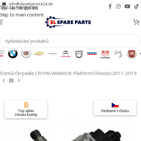
info@dieselservice24.de
Skip to navigation
+48 798 956 956
Skip to main content
Domů
/
čerpadla CR
/
VW
/
AMAROK Platform/Chassis
/
2011-2019
Top výběr
Oblíbené v Česku
Záruka kvality