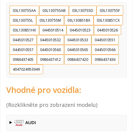
03L130755AA
03L130755AB
03L130755D
03L130755F
03L130755L
03L130755M
03L130851BX
03L130851CX
03L130851HX
0445010514
0445010523
0445010526
0445010527
0445010532
0445010533
0445010551
0445010557
0445010560
0445010565
0445010566
0986437405
0986437412
0986437420
0986437436
4047024953949
Vhodné pro vozidla:
(Rozklikněte pro zobrazení modelu)
AUDI