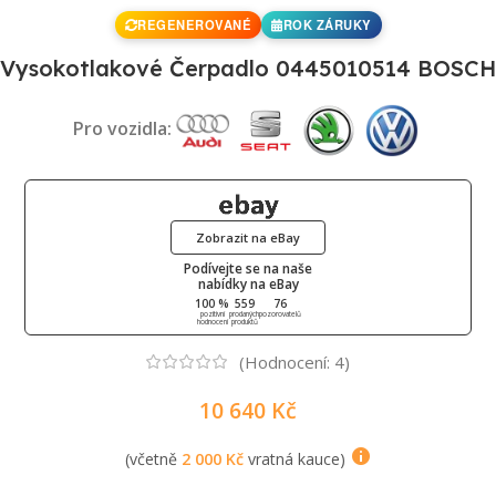
REGENEROVANÉ
ROK ZÁRUKY
Vysokotlakové Čerpadlo 0445010514 BOSCH
Pro vozidla:
Zobrazit na eBay
Podívejte se na naše
nabídky na eBay
100 %
559
76
pozitivní
prodaných
pozorovatelů
hodnocení
produktů
(Hodnocení:
4
)
10 640
Kč
(včetně
2 000
Kč
vratná kauce)