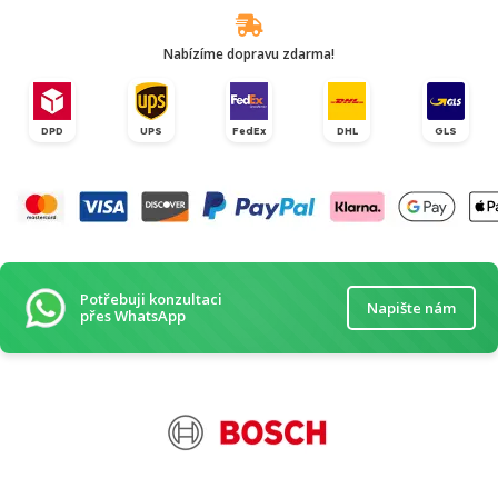
Nabízíme dopravu zdarma!
DPD
UPS
FedEx
DHL
GLS
Potřebuji konzultaci
Napište nám
přes WhatsApp