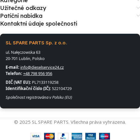
Kategorie
Užitečné odkazy
Patiční nabídka
Kontaktní údaje společnosti
SL SPARE PARTS Sp. z o.o.
ul. Nałęczowska 63
20-701 Lublin, Polsko
E-mail:
info@dieselservice24.cz
Telefon:
+48 798 956 956
DIČ (VAT EU):
PL7133119258
Identifikační číslo (IČ):
522104729
Společnost registrována v Polsku (EU)
© 2025 SL SPARE PARTS. Všechna práva vyhrazena.