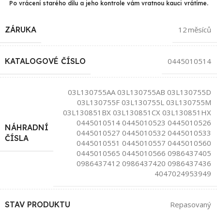
Po vrácení starého dílu a jeho kontrole vám vratnou kauci vrátíme.
ZÁRUKA
12 měsíců
KATALOGOVÉ ČÍSLO
0445010514
03L130755AA 03L130755AB 03L130755D
03L130755F 03L130755L 03L130755M
03L130851BX 03L130851CX 03L130851HX
0445010514 0445010523 0445010526
NÁHRADNÍ
0445010527 0445010532 0445010533
ČÍSLA
0445010551 0445010557 0445010560
0445010565 0445010566 0986437405
0986437412 0986437420 0986437436
4047024953949
STAV PRODUKTU
Repasovaný