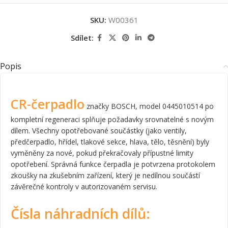
SKU:
W00361
Sdílet:
Popis
CR-čerpadlo
značky BOSCH, model 0445010514 po
kompletní regeneraci splňuje požadavky srovnatelné s novým
dílem. Všechny opotřebované součástky (jako ventily,
předčerpadlo, hřídel, tlakové sekce, hlava, tělo, těsnění) byly
vyměněny za nové, pokud překračovaly přípustné limity
opotřebení. Správná funkce čerpadla je potvrzena protokolem
zkoušky na zkušebním zařízení, který je nedílnou součástí
závěrečné kontroly v autorizovaném servisu.
Čísla náhradních dílů: