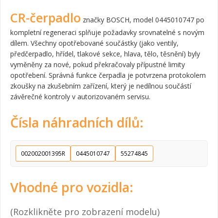
CR-čerpadlo
značky BOSCH, model 0445010747 po
kompletní regeneraci splňuje požadavky srovnatelné s novým
dílem. Všechny opotřebované součástky (jako ventily,
předčerpadlo, hřídel, tlakové sekce, hlava, tělo, těsnění) byly
vyměněny za nové, pokud překračovaly přípustné limity
opotřebení. Správná funkce čerpadla je potvrzena protokolem
zkoušky na zkušebním zařízení, který je nedílnou součástí
závěrečné kontroly v autorizovaném servisu.
Čísla náhradních dílů:
002002001395R
0445010747
55274845
Vhodné pro vozidla:
(Rozklikněte pro zobrazení modelu)