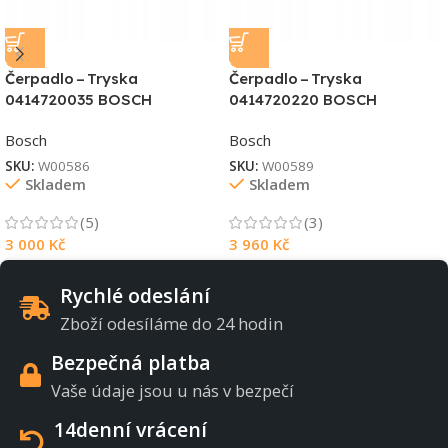
Čerpadlo – Tryska
Čerpadlo – Tryska
0414720035 BOSCH
0414720220 BOSCH
Bosch
Bosch
SKU:
W00586
SKU:
W00589
Skladem
Skladem
(5)
(3)
3 000
Kč
3 960
Kč
Rychlé odeslání
Zboží odesíláme do 24 hodin
Bezpečná platba
Vaše údaje jsou u nás v bezpečí
14denní vrácení