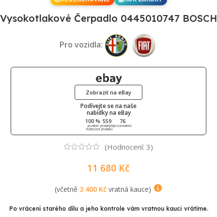
Vysokotlakové Čerpadlo 0445010747 BOSCH
Pro vozidla:
Zobrazit na eBay
Podívejte se na naše
nabídky na eBay
100 %
559
76
pozitivní
prodaných
pozorovatelů
hodnocení
produktů
(Hodnocení:
3
)
11 680
Kč
(včetně
3 400
Kč
vratná kauce)
Po vrácení starého dílu a jeho kontrole vám vratnou kauci vrátíme.