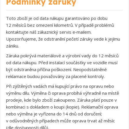
Podmínky záruky
Toto zboží je od data nákupu garantováno po dobu
12 měsíců bez omezení kilometrů. V případě problémů
kontaktujte náš zákaznický servis e‑mailem.
Upozorňujeme, že odstranění pečetí záruky vede k jejímu
zániku.
Záruka pokrývá materiálové a výrobní vady do 12 měsíců
od data nákupu. Před instalací součástky ve vozidle musí
být odstraněna příčina poškození. Neopodstatněné
reklamace budou považovány za placené kontroly.
Při zjištěných vadách má kupující právo na opravu nebo
výměnu dílu. Výměna či oprava probíhá výhradně na místě
prodeje, kde bylo zboží zakoupeno. Záruka platí pouze v
kombinaci s dokladem o koupi (kopie). Reklamační oprava
nebo výměna je vyřízena do 14 dnů od doručení;
v odůvodněných případech může oprava trvat až měsíc
(dle dostupnosti dílů).