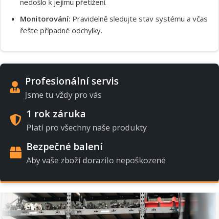
nedošlo k jejímu přetížení.
Monitorování:
Pravidelně sledujte stav systému a včas
řešte případné odchylky.
Profesionální servis
Jsme tu vždy pro vás
1 rok záruka
Platí pro všechny naše produkty
Bezpečné balení
Aby vaše zboží dorazilo nepoškozené