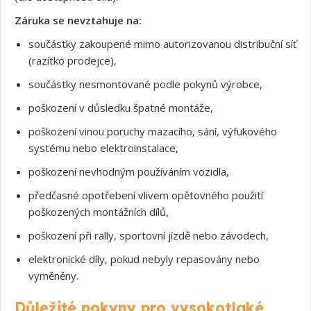
Záruka se nevztahuje na:
součástky zakoupené mimo autorizovanou distribuční síť
(razítko prodejce),
součástky nesmontované podle pokynů výrobce,
poškození v důsledku špatné montáže,
poškození vinou poruchy mazacího, sání, výfukového
systému nebo elektroinstalace,
poškození nevhodným používáním vozidla,
Souhlasím s GDPR
předčasné opotřebení vlivem opětovného použití
poškozených montážních dílů,
poškození při rally, sportovní jízdě nebo závodech,
elektronické díly, pokud nebyly repasovány nebo
vyměněny.
Důležité pokyny pro vysokotlaké