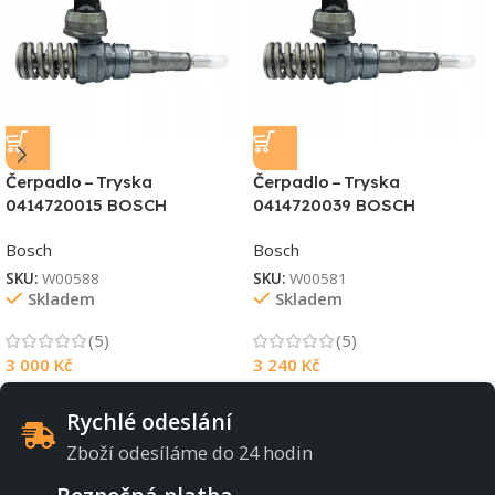
Čerpadlo – Tryska
Čerpadlo – Tryska
0414720015 BOSCH
0414720039 BOSCH
Bosch
Bosch
SKU:
W00588
SKU:
W00581
Skladem
Skladem
(5)
(5)
3 000
Kč
3 240
Kč
Rychlé odeslání
Zboží odesíláme do 24 hodin