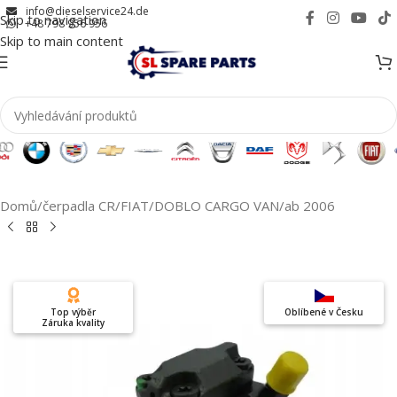
info@dieselservice24.de
Skip to navigation
+48 798 956 956
Skip to main content
Domů
/
čerpadla CR
/
FIAT
/
DOBLO CARGO VAN
/
ab 2006
Top výběr
Oblíbené v Česku
Záruka kvality