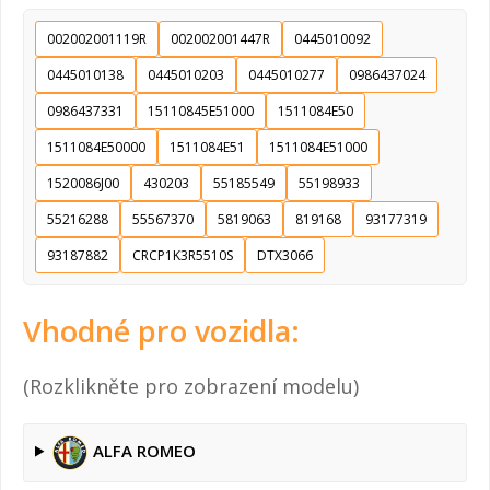
002002001119R
002002001447R
0445010092
0445010138
0445010203
0445010277
0986437024
0986437331
15110845E51000
1511084E50
1511084E50000
1511084E51
1511084E51000
1520086J00
430203
55185549
55198933
55216288
55567370
5819063
819168
93177319
93187882
CRCP1K3R5510S
DTX3066
Vhodné pro vozidla:
(Rozklikněte pro zobrazení modelu)
ALFA ROMEO