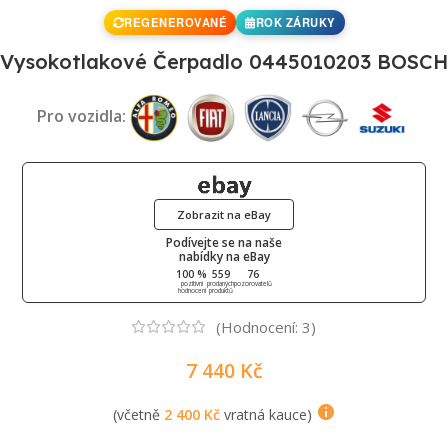
REGENEROVANÉ
ROK ZÁRUKY
Vysokotlakové Čerpadlo 0445010203 BOSCH
Pro vozidla:
Zobrazit na eBay
Podívejte se na naše
nabídky na eBay
100 %
559
76
pozitivní
prodaných
pozorovatelů
hodnocení
produktů
(Hodnocení:
3
)
7 440
Kč
(včetně
2 400
Kč
vratná kauce)