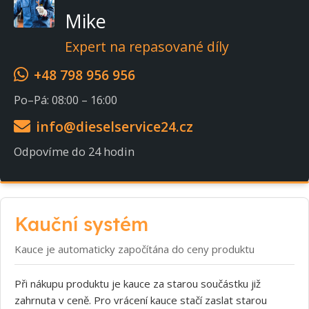
Mike
Expert na repasované díly
+48 798 956 956
Po–Pá: 08:00 – 16:00
info@dieselservice24.cz
Odpovíme do 24 hodin
Kauční systém
Kauce je automaticky započítána do ceny produktu
Při nákupu produktu je kauce za starou součástku již
zahrnuta v ceně. Pro vrácení kauce stačí zaslat starou