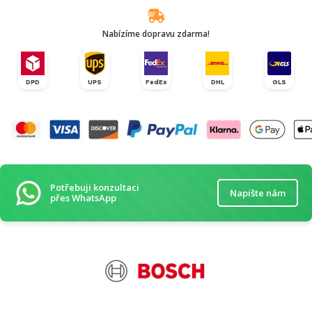
Nabízíme dopravu zdarma!
DPD
UPS
FedEx
DHL
GLS
Potřebuji konzultaci
Napište nám
přes WhatsApp