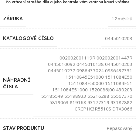
Po vrácení starého dílu a jeho kontrole vám vratnou kauci vrátíme.
ZÁRUKA
12 měsíců
KATALOGOVÉ ČÍSLO
0445010203
002002001119R 002002001447R
0445010092 0445010138 0445010203
0445010277 0986437024 0986437331
15110845E51000 1511084E50
NÁHRADNÍ
1511084E50000 1511084E51
ČÍSLA
1511084E51000 1520086J00 430203
55185549 55198933 55216288 55567370
5819063 819168 93177319 93187882
CRCP1K3R5510S DTX3066
STAV PRODUKTU
Repasovaný