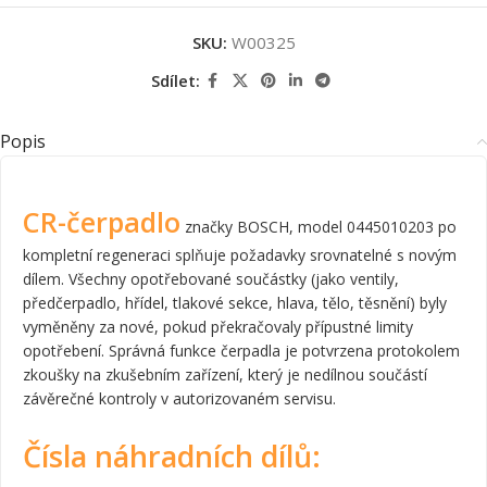
SKU:
W00325
Sdílet:
Popis
CR-čerpadlo
značky BOSCH, model 0445010203 po
kompletní regeneraci splňuje požadavky srovnatelné s novým
dílem. Všechny opotřebované součástky (jako ventily,
předčerpadlo, hřídel, tlakové sekce, hlava, tělo, těsnění) byly
vyměněny za nové, pokud překračovaly přípustné limity
opotřebení. Správná funkce čerpadla je potvrzena protokolem
zkoušky na zkušebním zařízení, který je nedílnou součástí
závěrečné kontroly v autorizovaném servisu.
Čísla náhradních dílů: