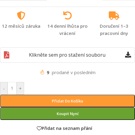
12 měsíců záruka
14 denní lhůta pro
Doručení 1–3
vrácení
pracovní dny
Klikněte sem pro stažení souboru
9
prodané v posledním
-
+
Přidat Do Košíku
Koupit Nyní
Přidat na seznam přání