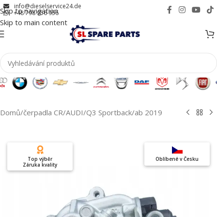
info@dieselservice24.de
Skip to navigation
+48 798 956 956
Skip to main content
Domů
/
čerpadla CR
/
AUDI
/
Q3 Sportback
/
ab 2019
Top výběr
Oblíbené v Česku
Záruka kvality