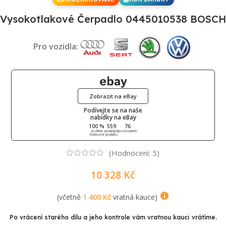
Vysokotlakové Čerpadlo 0445010538 BOSCH
Pro vozidla:
Zobrazit na eBay
Podívejte se na naše
nabídky na eBay
100 %
559
76
pozitivní
prodaných
pozorovatelů
hodnocení
produktů
(Hodnocení:
5
)
10 328
Kč
(včetně
1 400
Kč
vratná kauce)
Po vrácení starého dílu a jeho kontrole vám vratnou kauci vrátíme.