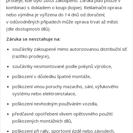
prodeje, kde bylo zboží zakoupeno. Záruka platí pouze v
kombinaci s dokladem o koupi (kopie). Reklamační oprava
nebo výměna je vyřízena do 14 dnů od doručení;
v odůvodněných případech může oprava trvat až měsíc
(dle dostupnosti dílů).
Záruka se nevztahuje na:
součástky zakoupené mimo autorizovanou distribuční síť
(razítko prodejce),
součástky nesmontované podle pokynů výrobce,
poškození v důsledku špatné montáže,
poškození vinou poruchy mazacího, sání, výfukového
systému nebo elektroinstalace,
poškození nevhodným používáním vozidla,
předčasné opotřebení vlivem opětovného použití
poškozených montážních dílů,
poškození při rally, sportovní jízdě nebo závodech,