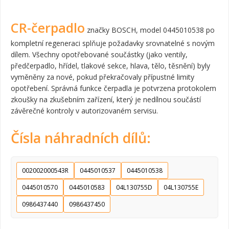
CR-čerpadlo
značky BOSCH, model 0445010538 po
kompletní regeneraci splňuje požadavky srovnatelné s novým
dílem. Všechny opotřebované součástky (jako ventily,
předčerpadlo, hřídel, tlakové sekce, hlava, tělo, těsnění) byly
vyměněny za nové, pokud překračovaly přípustné limity
opotřebení. Správná funkce čerpadla je potvrzena protokolem
zkoušky na zkušebním zařízení, který je nedílnou součástí
závěrečné kontroly v autorizovaném servisu.
Čísla náhradních dílů:
002002000543R
0445010537
0445010538
0445010570
0445010583
04L130755D
04L130755E
0986437440
0986437450