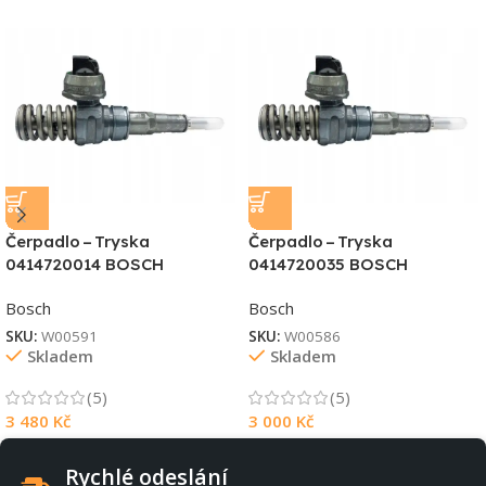
Čerpadlo – Tryska
Čerpadlo – Tryska
0414720014 BOSCH
0414720035 BOSCH
Bosch
Bosch
SKU:
W00591
SKU:
W00586
Skladem
Skladem
(5)
(5)
3 480
Kč
3 000
Kč
Rychlé odeslání