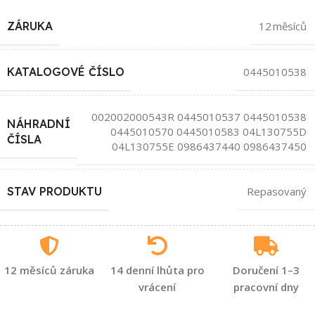
ZÁRUKA
12 měsíců
KATALOGOVÉ ČÍSLO
0445010538
002002000543R 0445010537 0445010538
NÁHRADNÍ
0445010570 0445010583 04L130755D
ČÍSLA
04L130755E 0986437440 0986437450
STAV PRODUKTU
Repasovaný
12 měsíců záruka
14 denní lhůta pro
Doručení 1–3
vrácení
pracovní dny