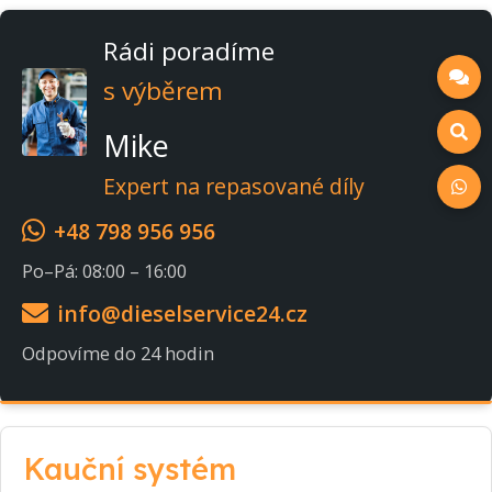
Rádi poradíme
s výběrem
Mike
Expert na repasované díly
+48 798 956 956
Po–Pá: 08:00 – 16:00
info@dieselservice24.cz
Odpovíme do 24 hodin
Kauční systém