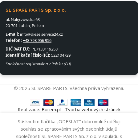
SL SPARE PARTS Sp. z o.o.
ul. Nałęczowska 63
20-701 Lublin, Polsko
E-mail:
info@dieselservice24.cz
Telefon:
+48 798 956 956
DIČ (VAT EU):
PL7133119258
Identifikační číslo (IČ):
522104729
Společnost registrována v Polsku (EU)
© 2025 SL SPARE PARTS. Všechna práva vyhrazena.
Realizace:
Borem.pl - Tvorba webových stránek
Vysokotlakové
Stisknutím tlačítka „ODESLAT“ dobrovolně uděluji
Přidat Do Koš
Čerpadlo
10
souhlas se zpracováním svých osobních údajů
0445010538
-
+
328
Kč
společností SL SPARE PARTS Sp. z o.o. v souladu s
BOSCH
Koupit Nyní