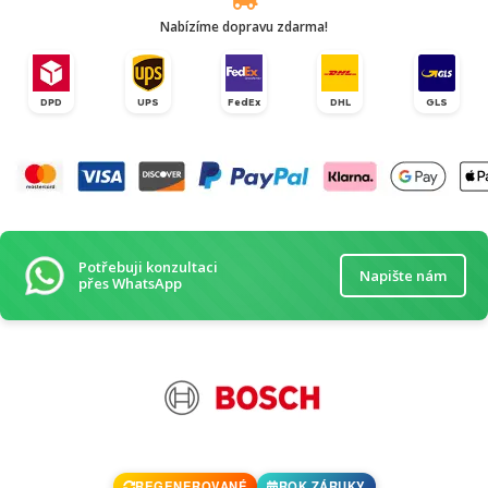
Nabízíme dopravu zdarma!
DPD
UPS
FedEx
DHL
GLS
Potřebuji konzultaci
Napište nám
přes WhatsApp
REGENEROVANÉ
ROK ZÁRUKY