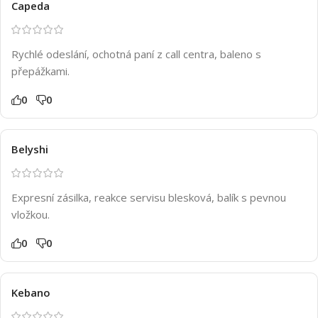
Capeda
Rychlé odeslání, ochotná paní z call centra, baleno s
přepážkami.
0
0
Belyshi
Expresní zásilka, reakce servisu blesková, balík s pevnou
vložkou.
0
0
Kebano