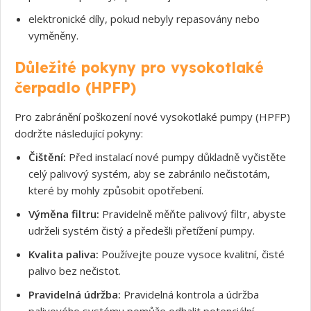
elektronické díly, pokud nebyly repasovány nebo
vyměněny.
Důležité pokyny pro vysokotlaké
čerpadlo (HPFP)
Pro zabránění poškození nové vysokotlaké pumpy (HPFP)
dodržte následující pokyny:
Čištění:
Před instalací nové pumpy důkladně vyčistěte
celý palivový systém, aby se zabránilo nečistotám,
které by mohly způsobit opotřebení.
Souhlasím s GDPR
Výměna filtru:
Pravidelně měňte palivový filtr, abyste
udrželi systém čistý a předešli přetížení pumpy.
Kvalita paliva:
Používejte pouze vysoce kvalitní, čisté
palivo bez nečistot.
Pravidelná údržba:
Pravidelná kontrola a údržba
palivového systému pomůže odhalit potenciální