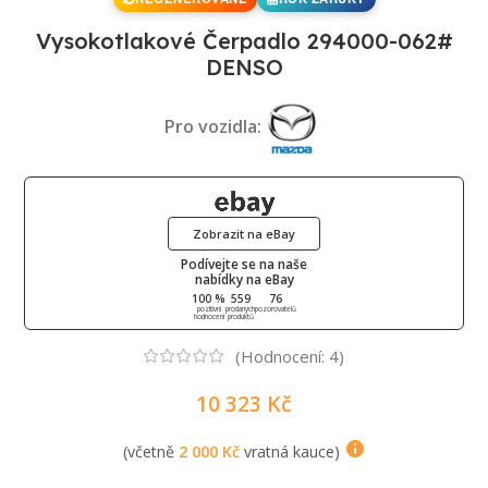
Vysokotlakové Čerpadlo 294000-062#
DENSO
Pro vozidla:
Zobrazit na eBay
Podívejte se na naše
nabídky na eBay
100 %
559
76
pozitivní
prodaných
pozorovatelů
hodnocení
produktů
(Hodnocení:
4
)
10 323
Kč
(včetně
2 000
Kč
vratná kauce)