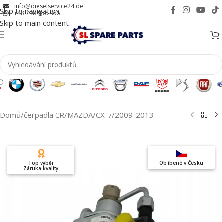
info@dieselservice24.de
Skip to navigation
+48 798 956 956
Skip to main content
Domů
/
čerpadla CR
/
MAZDA
/
CX-7
/
2009-2013
Top výběr
Oblíbené v Česku
Záruka kvality