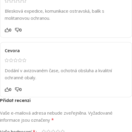
Blesková expedice, komunikace ostravská, balík s
molitanovou ochranou.
0
0
Cevora
Dodání v avizovaném čase, ochotná obsluha a kvalitní
ochranné obaly.
0
0
Přidat recenzi
Vaše e-mailová adresa nebude zveřejněna.
Vyžadované
*
informace jsou označeny
*
Vaše hodnocení