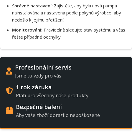
Správné nastavení:
Zajistěte, aby byla nová pumpa
nainstalována a nastavena podle pokynů výrobce, aby
nedošlo k jejímu přetížení.
Monitorování:
Pravidelně sledujte stav systému a včas
řešte případné odchylky.
Profesionální servis
Jsme tu vždy pro vás
1 rok záruka
Platí pro všechny naše produkty
Bezpečné balení
Aby vaše zboží dorazilo nepoškozené