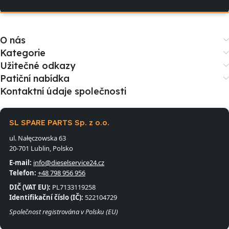
O nás
Kategorie
Užitečné odkazy
Patiční nabídka
Kontaktní údaje společnosti
SL SPARE PARTS Sp. z o.o.
ul. Nałęczowska 63
20-701 Lublin, Polsko
E-mail:
info@dieselservice24.cz
Telefon:
+48 798 956 956
DIČ (VAT EU):
PL7133119258
Identifikační číslo (IČ):
522104729
Společnost registrována v Polsku (EU)