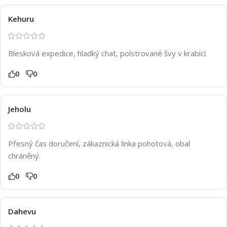
Kehuru
Blesková expedice, hladký chat, polstrované švy v krabici.
0
0
Jeholu
Přesný čas doručení, zákaznická linka pohotová, obal
chráněný.
0
0
Dahevu