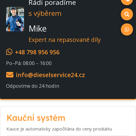
Rádi poradíme
s výběrem
Mike
Expert na repasované díly
+48 798 956 956
Po–Pá: 08:00 – 16:00
info@dieselservice24.cz
Odpovíme do 24 hodin
Kauční systém
Kauce je automaticky započítána do ceny produktu