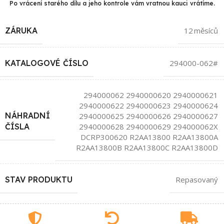
Po vrácení starého dílu a jeho kontrole vám vratnou kauci vrátíme.
ZÁRUKA
12 měsíců
KATALOGOVÉ ČÍSLO
294000-062#
294000062 2940000620 2940000621
2940000622 2940000623 2940000624
NÁHRADNÍ
2940000625 2940000626 2940000627
2940000628 2940000629 294000062X
ČÍSLA
DCRP300620 R2AA13800 R2AA13800A
R2AA13800B R2AA13800C R2AA13800D
STAV PRODUKTU
Repasovaný