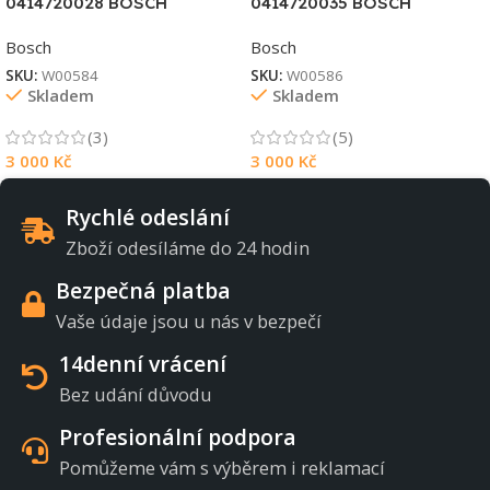
0414720028 BOSCH
0414720035 BOSCH
Bosch
Bosch
SKU:
W00584
SKU:
W00586
Skladem
Skladem
(3)
(5)
3 000
Kč
3 000
Kč
Rychlé odeslání
Zboží odesíláme do 24 hodin
Bezpečná platba
Vaše údaje jsou u nás v bezpečí
14denní vrácení
Bez udání důvodu
Profesionální podpora
Pomůžeme vám s výběrem i reklamací