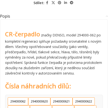
Sdílet:
Popis
CR-čerpadlo
značky DENSO, model 294000-062 po
kompletní regeneraci splňuje požadavky srovnatelné s novým
dílem. Všechny opotřebované součástky (jako ventily,
předčerpadlo, hřídel, tlakové sekce, hlava, tělo, těsnění) byly
vyměněny za nové, pokud překračovaly přípustné limity
opotřebení. Správná funkce čerpadla je potvrzena protokolem
zkoušky na zkušebním zařízení, který je nedílnou součástí
závěrečné kontroly v autorizovaném servisu.
Čísla náhradních dílů:
294000062
2940000620
2940000621
2940000622