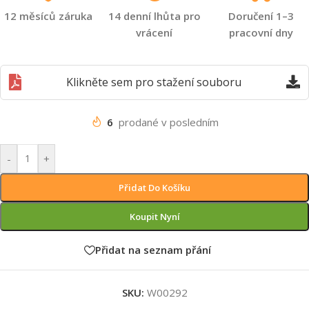
12 měsíců záruka
14 denní lhůta pro
Doručení 1–3
vrácení
pracovní dny
Klikněte sem pro stažení souboru
6
prodané v posledním
-
+
Přidat Do Košíku
Koupit Nyní
Přidat na seznam přání
SKU:
W00292