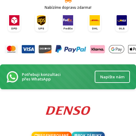
Nabízíme dopravu zdarma!
DPD
UPS
FedEx
DHL
GLS
Potřebuji konzultaci
Napište nám
přes WhatsApp
REGENEROVANÉ
ROK ZÁRUKY