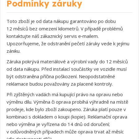
Podmínky záruky
Toto zboží je od data nákupu garantováno po dobu
12 měsíců bez omezení kilometrů. V případě problémů
kontaktujte náš zákaznický servis e‑mailem.
Upozorňujeme, že odstranění pečetí záruky vede k jejímu
zániku.
Záruka pokrývá materiálové a výrobní vady do 12 měsíců
od data nákupu. Před instalací součástky ve vozidle musí
být odstraněna příčina poškození. Neopodstatněné
reklamace budou považovány za placené kontroly.
Při zjištěných vadách má kupující právo na opravu nebo
výměnu dílu. Výměna či oprava probíhá výhradně na místě
prodeje, kde bylo zboží zakoupeno. Záruka platí pouze v
kombinaci s dokladem o koupi (kopie). Reklamační oprava
nebo výměna je vyřízena do 14 dnů od doručení;
v odůvodněných případech může oprava trvat až měsíc
(dle dostupnosti dílů).