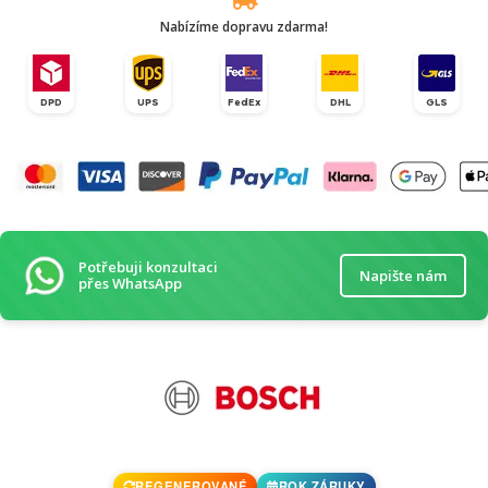
Nabízíme dopravu zdarma!
DPD
UPS
FedEx
DHL
GLS
Potřebuji konzultaci
Napište nám
přes WhatsApp
REGENEROVANÉ
ROK ZÁRUKY