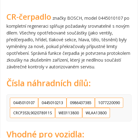
CR-čerpadlo
značky BOSCH, model 0445010107 po
kompletní regeneraci splňuje požadavky srovnatelné s novým
dílem. Všechny opotřebované součástky (jako ventily,
předčerpadlo, hřídel, tlakové sekce, hlava, tělo, těsnění) byly
vyměněny za nové, pokud překračovaly přípustné limity
opotřebení. Správná funkce čerpadla je potvrzena protokolem
zkoušky na zkušebním zařízení, který je nedílnou součástí
závěrečné kontroly v autorizovaném servisu.
Čísla náhradních dílů:
0445010107
0445010213
0986437385
1077220090
CRCP3S3L902078911S
WE0113800
WLAA13800
Vhodné pro vozidla: