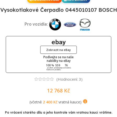
Vysokotlakové Čerpadlo 0445010107 BOSCH
Pro vozidla:
Zobrazit na eBay
Podívejte se na naše
nabídky na eBay
100 %
559
76
pozitivní
prodaných
pozorovatelů
hodnocení
produktů
(Hodnocení:
3
)
12 768
Kč
(včetně
2 400
Kč
vratná kauce)
Po vrácení starého dílu a jeho kontrole vám vratnou kauci vrátíme.