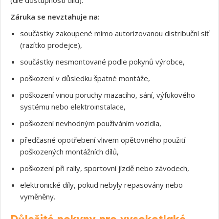
Záruka se nevztahuje na:
součástky zakoupené mimo autorizovanou distribuční síť
(razítko prodejce),
součástky nesmontované podle pokynů výrobce,
poškození v důsledku špatné montáže,
poškození vinou poruchy mazacího, sání, výfukového
systému nebo elektroinstalace,
poškození nevhodným používáním vozidla,
předčasné opotřebení vlivem opětovného použití
poškozených montážních dílů,
poškození při rally, sportovní jízdě nebo závodech,
elektronické díly, pokud nebyly repasovány nebo
vyměněny.
Důležité pokyny pro vysokotlaké