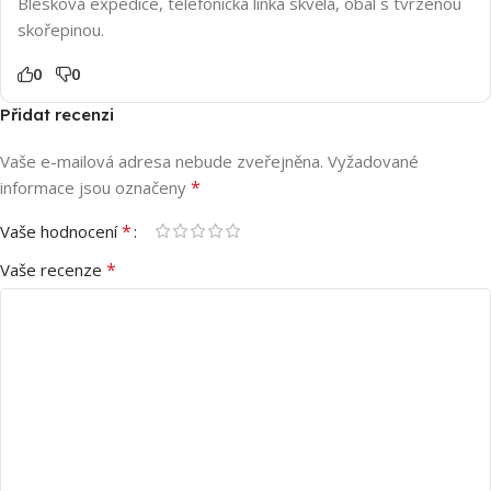
Blesková expedice, telefonická linka skvělá, obal s tvrzenou
skořepinou.
0
0
Přidat recenzi
Vaše e-mailová adresa nebude zveřejněna.
Vyžadované
*
informace jsou označeny
*
Vaše hodnocení
*
Vaše recenze