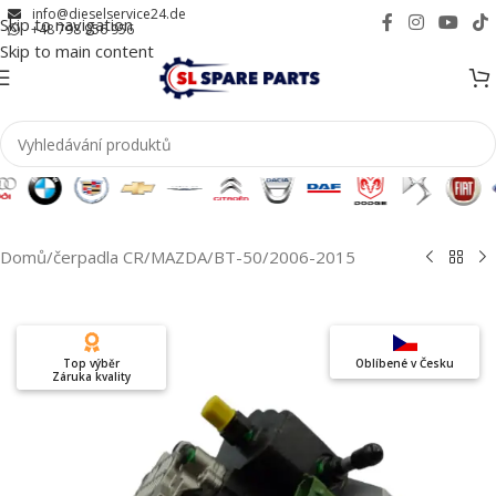
info@dieselservice24.de
Skip to navigation
+48 798 956 956
Skip to main content
Domů
/
čerpadla CR
/
MAZDA
/
BT-50
/
2006-2015
Top výběr
Oblíbené v Česku
Záruka kvality