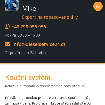
Mike
Expert na repasované díly
+48 798 956 956
Po–Pá: 08:00 – 16:00
info@dieselservice24.cz
Odpovíme do 24 hodin
Kauční systém
Kauce je automaticky započítána do ceny produktu
Při nákupu produktu je kauce za starou součástku již
zahrnuta v ceně. Pro vrácení kauce stačí zaslat starou