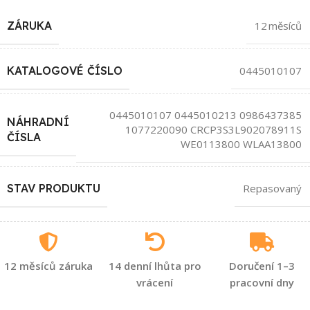
ZÁRUKA
12 měsíců
KATALOGOVÉ ČÍSLO
0445010107
0445010107 0445010213 0986437385
NÁHRADNÍ
1077220090 CRCP3S3L902078911S
ČÍSLA
WE0113800 WLAA13800
STAV PRODUKTU
Repasovaný
12 měsíců záruka
14 denní lhůta pro
Doručení 1–3
vrácení
pracovní dny