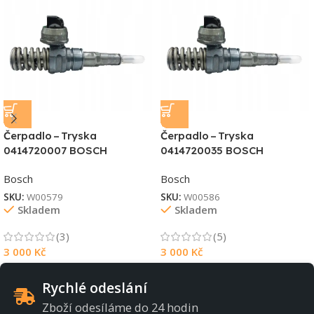
Čerpadlo – Tryska
Čerpadlo – Tryska
0414720007 BOSCH
0414720035 BOSCH
Bosch
Bosch
SKU:
W00579
SKU:
W00586
Skladem
Skladem
(3)
(5)
3 000
Kč
3 000
Kč
Rychlé odeslání
Zboží odesíláme do 24 hodin