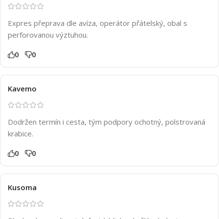
Expres přeprava dle avíza, operátor přátelský, obal s
perforovanou výztuhou.
0
0
Kavemo
Dodržen termín i cesta, tým podpory ochotný, polstrovaná
krabice.
0
0
Kusoma