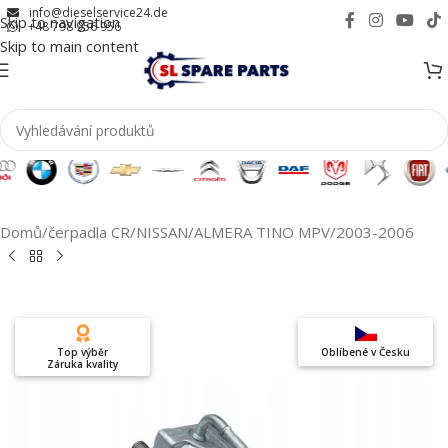
info@dieselservice24.de
Skip to navigation
+48 798 956 956
Skip to main content
Domů
/
čerpadla CR
/
NISSAN
/
ALMERA TINO MPV
/
2003-2006
Top výběr
Oblíbené v Česku
Záruka kvality