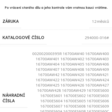
Po vrácení starého dílu a jeho kontrole vám vratnou kauci vrátíme.
ZÁRUKA
12 měsíců
KATALOGOVÉ ČÍSLO
294000-016#
002002000395R 16700AW40 16700AW400
16700AW401 16700AW402 16700AW403
16700AW404 16700AW405 16700AW406
16700AW407 16700AW408 16700AW409
16700AW42 16700AW420 16700AW421
16700AW422 16700AW423 16700AW424
16700AW425 16700AW426 16700AW427
16700AW428 16700AW429 16700ES600
NÁHRADNÍ
16700ES601 16700ES602 16700ES603
16700ES604 16700ES605 16700ES606
ČÍSLA
16700ES607 16700ES608 16700ES609
16700ES60A 16700ES60B 16700ES60C