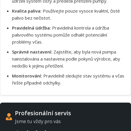
udrželi systém čistý a předešli přetížení pumpy.
Kvalita paliva:
Používejte pouze vysoce kvalitní, čisté
palivo bez nečistot.
Pravidelná údržba:
Pravidelná kontrola a údržba
palivového systému pomůže odhalit potenciální
problémy včas.
Správné nastavení:
Zajistěte, aby byla nová pumpa
nainstalována a nastavena podle pokynů výrobce, aby
nedošlo k jejímu přetížení.
Monitorování:
Pravidelně sledujte stav systému a včas
řešte případné odchylky.
Profesionální servis
Jsme tu vždy pro vás