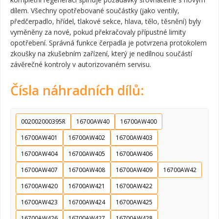
dílem. Všechny opotřebované součástky (jako ventily,
předčerpadlo, hřídel, tlakové sekce, hlava, tělo, těsnění) byly
vyměněny za nové, pokud překračovaly přípustné limity
opotřebení. Správná funkce čerpadla je potvrzena protokolem
zkoušky na zkušebním zařízení, který je nedílnou součástí
závěrečné kontroly v autorizovaném servisu.
Čísla náhradních dílů:
002002000395R
16700AW40
16700AW400
16700AW401
16700AW402
16700AW403
16700AW404
16700AW405
16700AW406
16700AW407
16700AW408
16700AW409
16700AW42
16700AW420
16700AW421
16700AW422
16700AW423
16700AW424
16700AW425
16700AW426
16700AW427
16700AW428