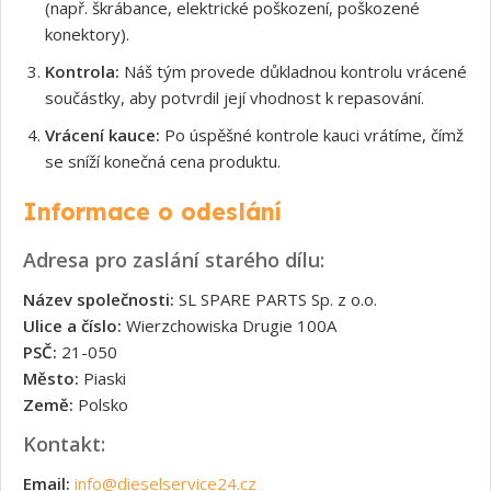
(např. škrábance, elektrické poškození, poškozené
konektory).
Kontrola:
Náš tým provede důkladnou kontrolu vrácené
součástky, aby potvrdil její vhodnost k repasování.
Vrácení kauce:
Po úspěšné kontrole kauci vrátíme, čímž
se sníží konečná cena produktu.
Informace o odeslání
Adresa pro zaslání starého dílu:
Název společnosti:
SL SPARE PARTS Sp. z o.o.
Ulice a číslo:
Wierzchowiska Drugie 100A
PSČ:
21-050
Město:
Piaski
Země:
Polsko
Kontakt:
Email:
info@dieselservice24.cz