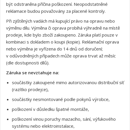
být odstraněna příčina poškození. Neopodstatněné
reklamace budou považovány za placené kontroly.
Při zjištěných vadách má kupující právo na opravu nebo
výměnu dílu. Výměna či oprava probíhá výhradně na místě
prodeje, kde bylo zboží zakoupeno. Záruka platí pouze v
kombinaci s dokladem o koupi (kopie). Reklamační oprava
nebo výměna je vyřízena do 14 dnů od doručení;
v odůvodněných případech může oprava trvat až měsíc
(dle dostupnosti dílů).
Záruka se nevztahuje na:
součástky zakoupené mimo autorizovanou distribuční síť
(razítko prodejce),
součástky nesmontované podle pokynů výrobce,
poškození v důsledku špatné montáže,
Souhlasím s GDPR
poškození vinou poruchy mazacího, sání, výfukového
systému nebo elektroinstalace,