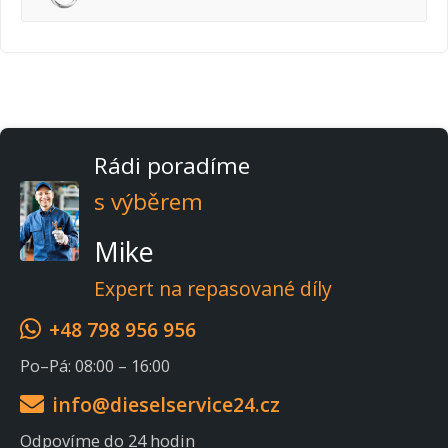
Rádi poradíme
s výběrem
Mike
Expert na repasované díly
+48 798 956 956
Po–Pá: 08:00 – 16:00
info@dieselservice24.cz
Odpovíme do 24 hodin