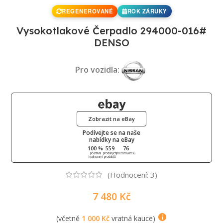
REGENEROVANÉ
ROK ZÁRUKY
Vysokotlakové Čerpadlo 294000-016#
DENSO
Pro vozidla:
Zobrazit na eBay
Podívejte se na naše
nabídky na eBay
100 %
559
76
pozitivní
prodaných
pozorovatelů
hodnocení
produktů
(Hodnocení:
3
)
7 480
Kč
(včetně
1 000
Kč
vratná kauce)