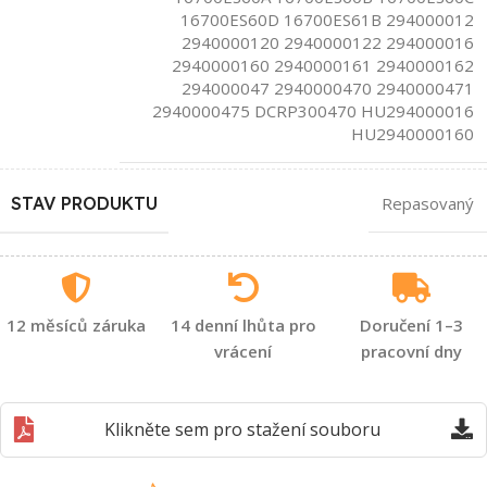
16700ES60D 16700ES61B 294000012
2940000120 2940000122 294000016
2940000160 2940000161 2940000162
294000047 2940000470 2940000471
2940000475 DCRP300470 HU294000016
HU2940000160
STAV PRODUKTU
Repasovaný
12 měsíců záruka
14 denní lhůta pro
Doručení 1–3
vrácení
pracovní dny
Klikněte sem pro stažení souboru