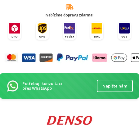
Nabízíme dopravu zdarma!
DPD
UPS
FedEx
DHL
GLS
Potřebuji konzultaci
Napište nám
přes WhatsApp