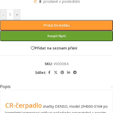
8
prodané v posledním
-
+
Přidat Do Košíku
Koupit Nyní
Přidat na seznam přání
SKU:
W00084
Sdílet:
Popis
CR-čerpadlo
značky DENSO, model 294000-016# po
kompletní regeneraci splňuje požadavky srovnatelné s novým