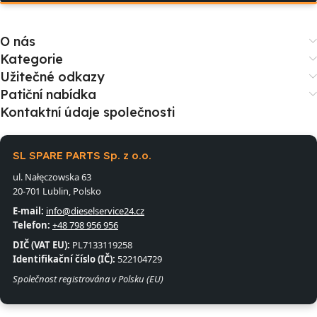
O nás
Kategorie
Užitečné odkazy
Patiční nabídka
Kontaktní údaje společnosti
SL SPARE PARTS Sp. z o.o.
ul. Nałęczowska 63
20-701 Lublin, Polsko
E-mail:
info@dieselservice24.cz
Telefon:
+48 798 956 956
DIČ (VAT EU):
PL7133119258
Identifikační číslo (IČ):
522104729
Společnost registrována v Polsku (EU)