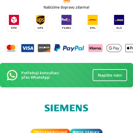
Nabízíme dopravu zdarma!
DPD
UPS
FedEx
DHL
GLS
Potřebuji konzultaci
Napište nám
přes WhatsApp
REGENEROVANÉ
ROK ZÁRUKY