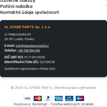
Užitečné odkazy
Patiční nabídka
Kontaktní údaje společnosti
SL SPARE PARTS Sp. z o.o.
ul. Nałęczowska 63
20-701 Lublin, Polsko
E-mail:
info@dieselservice24.cz
Telefon:
+48 798 956 956
DIČ (VAT EU):
PL7133119258
Identifikační číslo (IČ):
522104729
Společnost registrována v Polsku (EU)
© 2025 SL SPARE PARTS. Všechna práva vyhrazena.
Realizace:
Borem.pl - Tvorba webových stránek