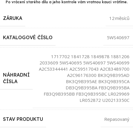
Po vrácení starého dílu a jeho kontrole vám vratnou kauci vrátíme.
ZÁRUKA
12 měsíců
KATALOGOVÉ ČÍSLO
5WS40697
1717702 1841728 1849878 1881206
2033609 5WS40695 5WS40697 5WS40699
A2C53344441 A2C59517043 A2C83489700
NÁHRADNÍ
A2C96176300 BK3Q9B395AD
BK3Q9B395AE BK3Q9B395CA
ČÍSLA
DB3Q9B395BA FB3Q9B395BA
FB3Q9B395BB FB3Q9B395BC LR029969
LR052872 U20213350C
STAV PRODUKTU
Repasovaný