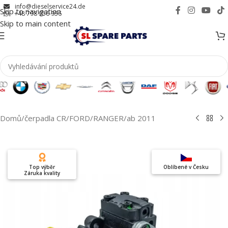
info@dieselservice24.de
Skip to navigation
+48 798 956 956
Skip to main content
Domů
/
čerpadla CR
/
FORD
/
RANGER
/
ab 2011
Top výběr
Oblíbené v Česku
Záruka kvality