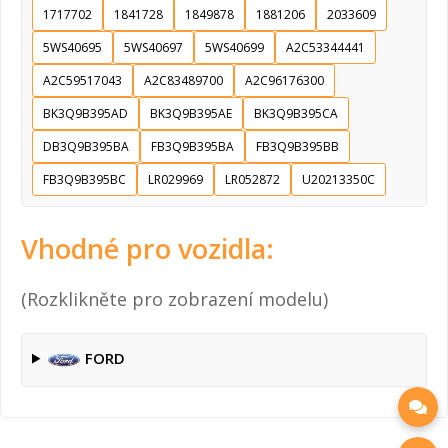
1717702
1841728
1849878
1881206
2033609
5WS40695
5WS40697
5WS40699
A2C53344441
A2C59517043
A2C83489700
A2C96176300
BK3Q9B395AD
BK3Q9B395AE
BK3Q9B395CA
DB3Q9B395BA
FB3Q9B395BA
FB3Q9B395BB
FB3Q9B395BC
LR029969
LR052872
U20213350C
Vhodné pro vozidla:
(Rozklikněte pro zobrazení modelu)
FORD