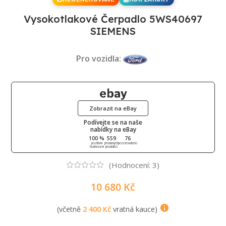
Vysokotlakové Čerpadlo 5WS40697
SIEMENS
Pro vozidla:
Zobrazit na eBay
Podívejte se na naše
nabídky na eBay
100 %
559
76
pozitivní
prodaných
pozorovatelů
hodnocení
produktů
(Hodnocení:
3
)
10 680
Kč
(včetně
2 400
Kč
vratná kauce)