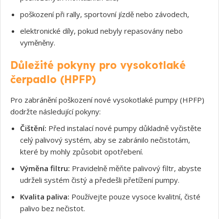
poškození při rally, sportovní jízdě nebo závodech,
elektronické díly, pokud nebyly repasovány nebo
vyměněny.
Souhlasím s GDPR
Důležité pokyny pro vysokotlaké
čerpadlo (HPFP)
Pro zabránění poškození nové vysokotlaké pumpy (HPFP)
dodržte následující pokyny:
Čištění:
Před instalací nové pumpy důkladně vyčistěte
celý palivový systém, aby se zabránilo nečistotám,
které by mohly způsobit opotřebení.
Výměna filtru:
Pravidelně měňte palivový filtr, abyste
udrželi systém čistý a předešli přetížení pumpy.
Kvalita paliva:
Používejte pouze vysoce kvalitní, čisté
palivo bez nečistot.