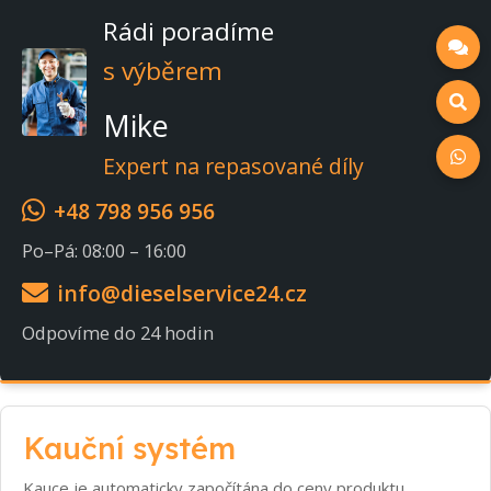
Rádi poradíme
s výběrem
Mike
Expert na repasované díly
+48 798 956 956
Po–Pá: 08:00 – 16:00
info@dieselservice24.cz
Odpovíme do 24 hodin
Kauční systém
Kauce je automaticky započítána do ceny produktu