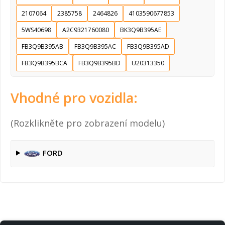
2107064
2385758
2464826
4103590677853
5WS40698
A2C9321760080
BK3Q9B395AE
FB3Q9B395AB
FB3Q9B395AC
FB3Q9B395AD
FB3Q9B395BCA
FB3Q9B395BD
U20313350
Vhodné pro vozidla:
(Rozklikněte pro zobrazení modelu)
FORD