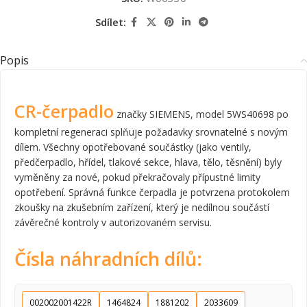
Sdílet:
Popis
CR-čerpadlo
značky SIEMENS, model 5WS40698 po
kompletní regeneraci splňuje požadavky srovnatelné s novým
dílem. Všechny opotřebované součástky (jako ventily,
předčerpadlo, hřídel, tlakové sekce, hlava, tělo, těsnění) byly
vyměněny za nové, pokud překračovaly přípustné limity
opotřebení. Správná funkce čerpadla je potvrzena protokolem
zkoušky na zkušebním zařízení, který je nedílnou součástí
závěrečné kontroly v autorizovaném servisu.
Čísla náhradních dílů:
002002001422R
1464824
1881202
2033609