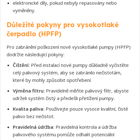
elektronické díly, pokud nebyly repasovány nebo
vyměněny.
Důležité pokyny pro vysokotlaké
čerpadlo (HPFP)
Pro zabránění poškození nové vysokotlaké pumpy (HPFP)
dodržte následující pokyny:
Čištění:
Před instalací nové pumpy důkladně vyčistěte
celý palivový systém, aby se zabránilo nečistotám,
Souhlasím s GDPR
které by mohly způsobit opotřebení.
Výměna filtru:
Pravidelně měňte palivový filtr, abyste
udrželi systém čistý a předešli přetížení pumpy.
Kvalita paliva:
Používejte pouze vysoce kvalitní, čisté
palivo bez nečistot.
Pravidelná údržba:
Pravidelná kontrola a údržba
palivového systému pomůže odhalit potenciální