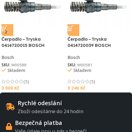
Čerpadlo – Tryska
Čerpadlo – Tryska
0414720015 BOSCH
0414720039 BOSCH
Bosch
Bosch
SKU:
W00588
SKU:
W00581
Skladem
Skladem
(5)
(5)
3 000
Kč
3 240
Kč
Rychlé odeslání
Zboží odesíláme do 24 hodin
Bezpečná platba
Vaše údaje jsou u nás v bezpečí