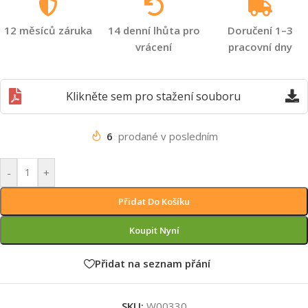
12 měsíců záruka
14 denní lhůta pro
Doručení 1–3
vrácení
pracovní dny
Klikněte sem pro stažení souboru
6
prodané v posledním
-
+
Přidat Do Košíku
Koupit Nyní
Přidat na seznam přání
SKU:
W00330