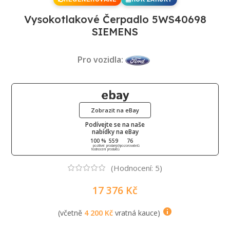
Vysokotlakové Čerpadlo 5WS40698
SIEMENS
Pro vozidla:
Zobrazit na eBay
Podívejte se na naše
nabídky na eBay
100 %
559
76
pozitivní
prodaných
pozorovatelů
hodnocení
produktů
(Hodnocení:
5
)
17 376
Kč
(včetně
4 200
Kč
vratná kauce)