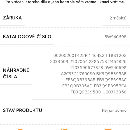
Po vrácení starého dílu a jeho kontrole vám vratnou kauci vrátíme.
ZÁRUKA
12 měsíců
KATALOGOVÉ ČÍSLO
5WS40698
002002001422R 1464824 1881202
2033609 2107064 2385758 2464826
4103590677853 5WS40698
NÁHRADNÍ
A2C9321760080 BK3Q9B395AE
ČÍSLA
FB3Q9B395AB FB3Q9B395AC
FB3Q9B395AD FB3Q9B395BCA
FB3Q9B395BD U20313350
STAV PRODUKTU
Repasovaný