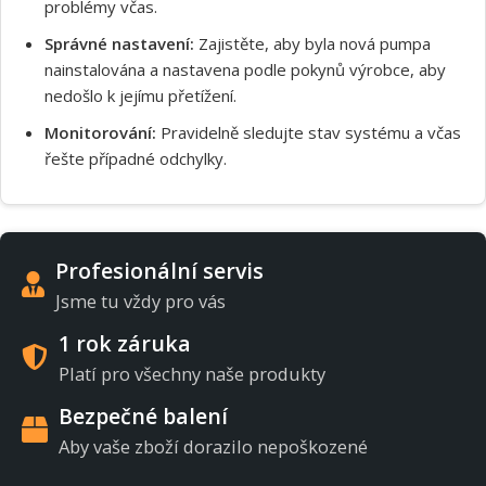
problémy včas.
Správné nastavení:
Zajistěte, aby byla nová pumpa
nainstalována a nastavena podle pokynů výrobce, aby
nedošlo k jejímu přetížení.
Monitorování:
Pravidelně sledujte stav systému a včas
řešte případné odchylky.
Profesionální servis
Jsme tu vždy pro vás
1 rok záruka
Platí pro všechny naše produkty
Bezpečné balení
Aby vaše zboží dorazilo nepoškozené