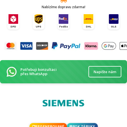
Nabízíme dopravu zdarma!
DPD
UPS
FedEx
DHL
GLS
Potřebuji konzultaci
Napište nám
přes WhatsApp
REGENEROVANÉ
ROK ZÁRUKY