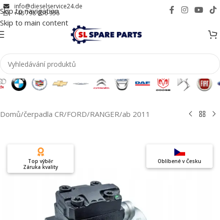
info@dieselservice24.de
Skip to navigation
+48 798 956 956
Skip to main content
Domů
/
čerpadla CR
/
FORD
/
RANGER
/
ab 2011
Top výběr
Oblíbené v Česku
Záruka kvality