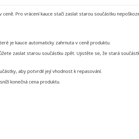
 v ceně. Pro vrácení kauce stačí zaslat starou součástku nepoškoz
eré je kauce automaticky zahrnuta v ceně produktu.
te zaslat starou součástku zpět. Ujistěte se, že stará součástk
ástky, aby potvrdil její vhodnost k repasování.
sníží konečná cena produktu.