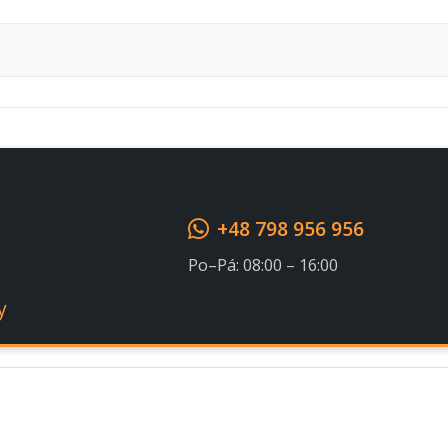
Souhlasím s GDPR
+48 798 956 956
Po–Pá: 08:00 – 16:00
y