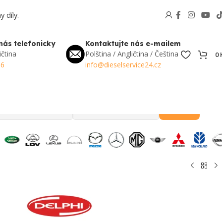
 díly.
nás telefonicky
Kontaktujte nás e-mailem
ičtina
Polština / Angličtina / Čeština
0
56
info@dieselservice24.cz
Hledat
Oblíbené v Česku