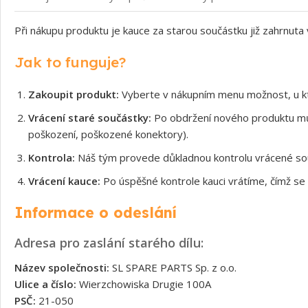
Při nákupu produktu je kauce za starou součástku již zahrnuta
Jak to funguje?
Zakoupit produkt:
Vyberte v nákupním menu možnost, u kt
Vrácení staré součástky:
Po obdržení nového produktu může
poškození, poškozené konektory).
Kontrola:
Náš tým provede důkladnou kontrolu vrácené souč
Vrácení kauce:
Po úspěšné kontrole kauci vrátíme, čímž se 
Informace o odeslání
Adresa pro zaslání starého dílu:
Název společnosti:
SL SPARE PARTS Sp. z o.o.
Ulice a číslo:
Wierzchowiska Drugie 100A
PSČ:
21-050