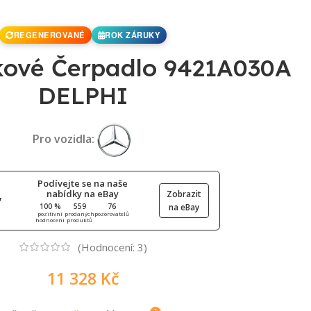
REGENEROVANÉ
ROK ZÁRUKY
kové Čerpadlo 9421A030A
DELPHI
Pro vozidla:
Podívejte se na naše
nabídky na eBay
Zobrazit
100 %
559
76
na eBay
pozitivní
prodaných
pozorovatelů
hodnocení
produktů
(Hodnocení:
3
)
11 328
Kč