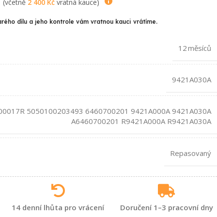
(včetně
2 400
Kč
vratná kauce)
arého dílu a jeho kontrole vám vratnou kauci vrátíme.
12 měsíců
9421A030A
00017R 5050100203493 6460700201 9421A000A 9421A030A
A6460700201 R9421A000A R9421A030A
Repasovaný
14 denní lhůta pro vrácení
Doručení 1–3 pracovní dny