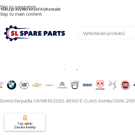
Skip to navigation
 Nás
Zprávy
Recenze
FAQ
Kontakt
Skip to main content
Nutzen Sie die Suche, um passende Produkte zu
Domů
/
čerpadla CR
/
MERCEDES-BENZ
/
E-CLASS Kombi
/
2006-200
Top výběr
Záruka kvality