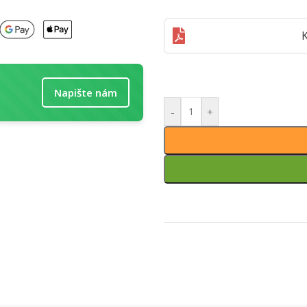
K
Napište nám
-
+