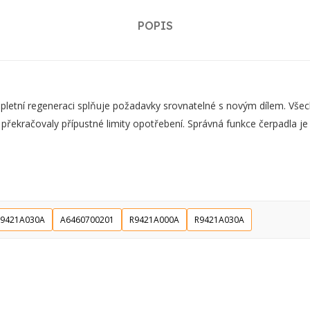
POPIS
ní regeneraci splňuje požadavky srovnatelné s novým dílem. Všechn
 překračovaly přípustné limity opotřebení. Správná funkce čerpadla j
9421A030A
A6460700201
R9421A000A
R9421A030A