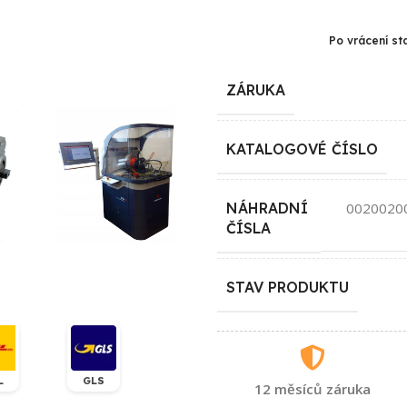
Po vrácení st
ZÁRUKA
KATALOGOVÉ ČÍSLO
NÁHRADNÍ
0020020
ČÍSLA
STAV PRODUKTU
L
GLS
12 měsíců záruka