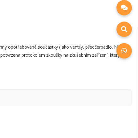
y opotřebované součástky (jako ventily, předčerpadlo, hřídel,
e potvrzena protokolem zkoušky na zkušebním zařízení, který je