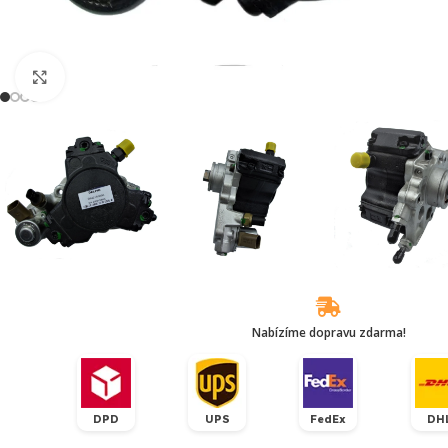
Klikněte pro zvětšení
Nabízíme dopravu zdarma!
DPD
UPS
FedEx
DH