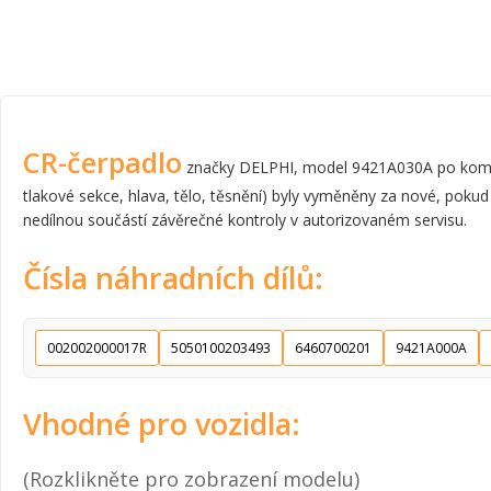
CR-čerpadlo
značky DELPHI, model 9421A030A po komplet
tlakové sekce, hlava, tělo, těsnění) byly vyměněny za nové, pokud
nedílnou součástí závěrečné kontroly v autorizovaném servisu.
Čísla náhradních dílů:
002002000017R
5050100203493
6460700201
9421A000A
Vhodné pro vozidla:
(Rozklikněte pro zobrazení modelu)