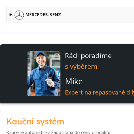
MERCEDES-BENZ
Rádi poradíme
s výběrem
Mike
Expert na repasované díl
Kauční systém
Kauce je automaticky započítána do ceny produktu