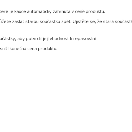
eré je kauce automaticky zahrnuta v ceně produktu.
te zaslat starou součástku zpět. Ujistěte se, že stará součástk
ástky, aby potvrdil její vhodnost k repasování.
sníží konečná cena produktu.