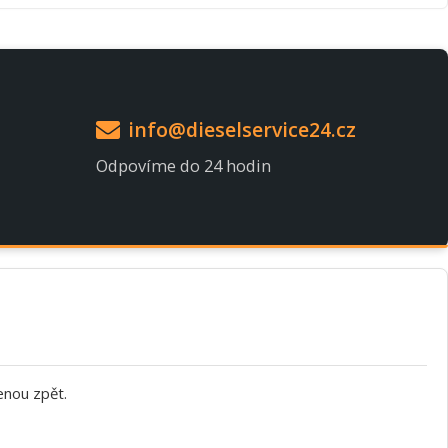
info@dieselservice24.cz
Odpovíme do 24 hodin
enou zpět.