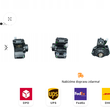
Klikněte pro zvětšení
Nabízíme dopravu zdarma!
DPD
UPS
FedEx
DH