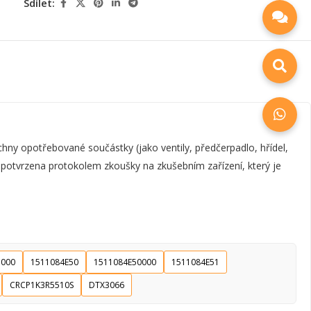
Sdílet:
y opotřebované součástky (jako ventily, předčerpadlo, hřídel,
e potvrzena protokolem zkoušky na zkušebním zařízení, který je
1000
1511084E50
1511084E50000
1511084E51
CRCP1K3R5510S
DTX3066