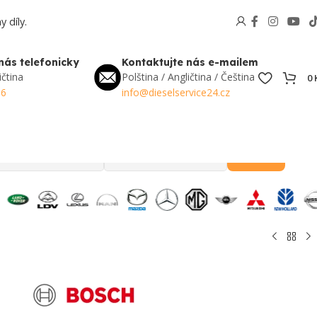
 díly.
nás telefonicky
Kontaktujte nás e-mailem
ičtina
Polština / Angličtina / Čeština
0
56
info@dieselservice24.cz
Hledat
Oblíbené v Česku