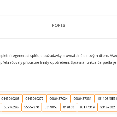
POPIS
ní regeneraci splňuje požadavky srovnatelné s novým dílem. Všechn
 překračovaly přípustné limity opotřebení. Správná funkce čerpadla j
0445010203
0445010277
0986437024
0986437331
15110845E5
55216288
55567370
5819063
819168
93177319
93187882