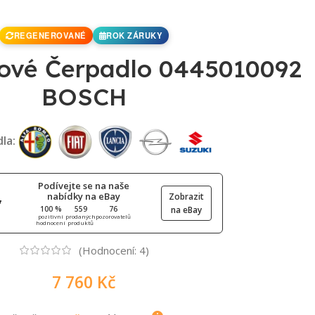
REGENEROVANÉ
ROK ZÁRUKY
ové Čerpadlo 0445010092
BOSCH
dla:
Podívejte se na naše
nabídky na eBay
Zobrazit
100 %
559
76
na eBay
pozitivní
prodaných
pozorovatelů
hodnocení
produktů
(Hodnocení:
4
)
7 760
Kč