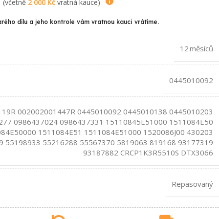
(včetně
2 000
Kč
vratná kauce)
arého dílu a jeho kontrole vám vratnou kauci vrátíme.
12 měsíců
0445010092
119R 002002001447R 0445010092 0445010138 0445010203
277 0986437024 0986437331 15110845E51000 1511084E50
84E50000 1511084E51 1511084E51000 1520086J00 430203
9 55198933 55216288 55567370 5819063 819168 93177319
93187882 CRCP1K3R5510S DTX3066
Repasovaný