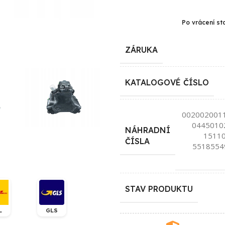
Po vrácení st
ZÁRUKA
KATALOGOVÉ ČÍSLO
002002001
0445010
NÁHRADNÍ
15110
ČÍSLA
5518554
STAV PRODUKTU
L
GLS