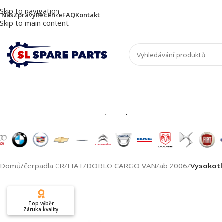
Skip to navigation
 Nás
Zprávy
Recenze
FAQ
Kontakt
Skip to main content
Nutzen Sie die Suche, um passende Produkte zu
Domů
/
čerpadla CR
/
FIAT
/
DOBLO CARGO VAN
/
ab 2006
/
Vysokot
Top výběr
Záruka kvality