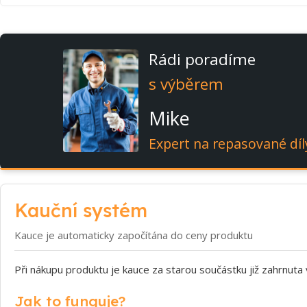
Rádi poradíme
s výběrem
Mike
Expert na repasované díl
Kauční systém
Kauce je automaticky započítána do ceny produktu
Při nákupu produktu je kauce za starou součástku již zahrnuta
Jak to funguje?