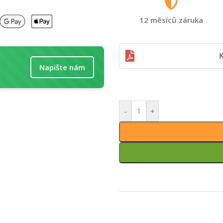
12 měsíců záruka
K
Napište nám
-
+