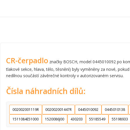
CR-čerpadlo
značky BOSCH, model 0445010092 po komplet
tlakové sekce, hlava, tělo, těsnění) byly vyměněny za nové, pokud
nedílnou součástí závěrečné kontroly v autorizovaném servisu.
Čísla náhradních dílů:
002002001119R
002002001447R
0445010092
0445010138
1511084E51000
1520086J00
430203
55185549
55198933