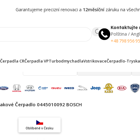
Garantujeme precizní renovaci a
12měsíční
záruku na všechny
Kontaktujte 
Polština / Angl
+48 798 956 9
Čerpadla CR
Čerpadla VP
Turbodmychadla
Vstrikovace
Čerpadlo-Tryska
 finden!
lakové Čerpadlo 0445010092 BOSCH
Top výběr
Oblíbené v Česku
Záruka kvality