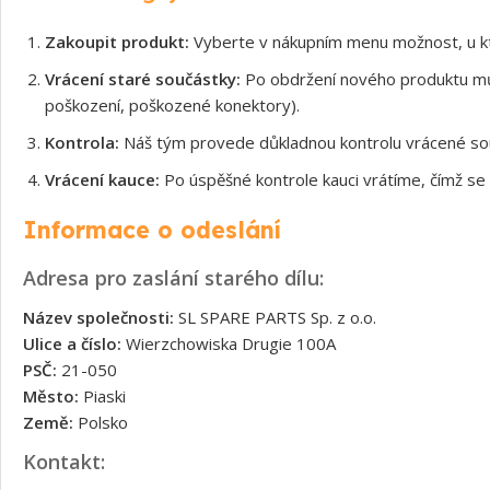
Zakoupit produkt:
Vyberte v nákupním menu možnost, u kt
Vrácení staré součástky:
Po obdržení nového produktu může
poškození, poškozené konektory).
Kontrola:
Náš tým provede důkladnou kontrolu vrácené souč
Vrácení kauce:
Po úspěšné kontrole kauci vrátíme, čímž se 
Informace o odeslání
Adresa pro zaslání starého dílu:
Název společnosti:
SL SPARE PARTS Sp. z o.o.
Ulice a číslo:
Wierzchowiska Drugie 100A
PSČ:
21-050
Město:
Piaski
Země:
Polsko
Kontakt: