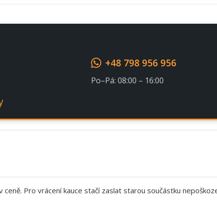
+48 798 956 956
Po–Pá: 08:00 – 16:00
y
 v ceně. Pro vrácení kauce stačí zaslat starou součástku nepoškoz