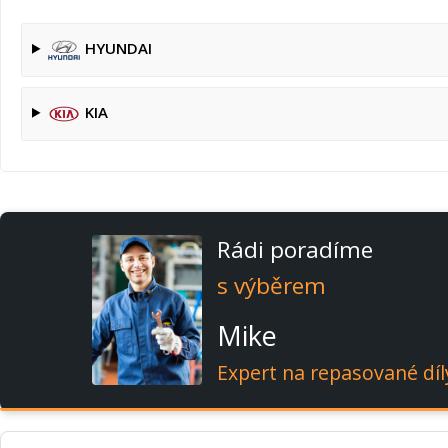
HYUNDAI
KIA
Rádi poradíme
s výběrem
Mike
Expert na repasované díl