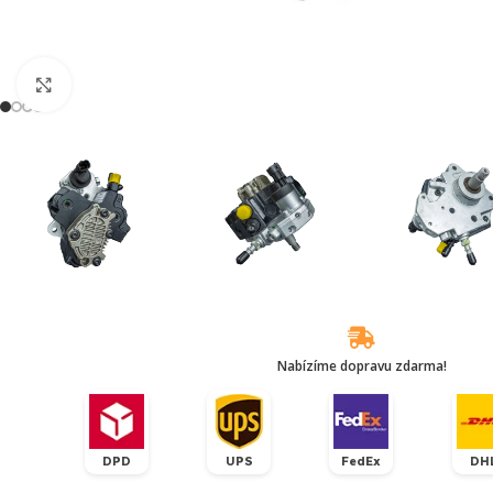
Klikněte pro zvětšení
Nabízíme dopravu zdarma!
DPD
UPS
FedEx
DH