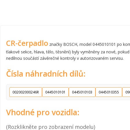
CR-čerpadlo
značky BOSCH, model 0445010101 po komplet
tlakové sekce, hlava, tělo, těsnění) byly vyměněny za nové, pokud
nedílnou součástí závěrečné kontroly v autorizovaném servisu.
Čísla náhradních dílů:
002002000246R
0445010101
0445010103
0445010355
09
Vhodné pro vozidla:
(Rozklikněte pro zobrazení modelu)