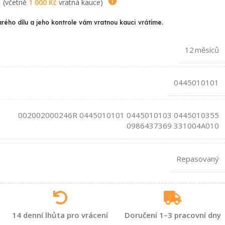
(včetně
1 000
Kč
vratná kauce)
arého dílu a jeho kontrole vám vratnou kauci vrátíme.
12 měsíců
0445010101
002002000246R 0445010101 0445010103 0445010355
0986437369 331004A010
Repasovaný
14 denní lhůta pro vrácení
Doručení 1–3 pracovní dny