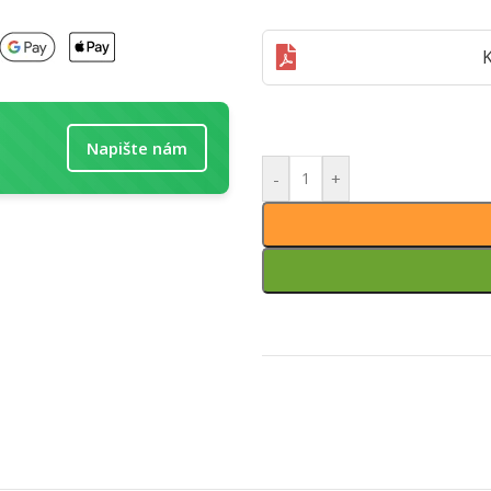
K
Napište nám
-
+