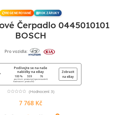
REGENEROVANÉ
ROK ZÁRUKY
ové Čerpadlo 0445010101
BOSCH
Pro vozidla:
Podívejte se na naše
nabídky na eBay
Zobrazit
100 %
559
76
na eBay
pozitivní
prodaných
pozorovatelů
hodnocení
produktů
(Hodnocení:
3
)
7 768
Kč