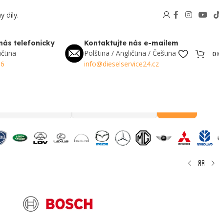
 díly.
nás telefonicky
Kontaktujte nás e-mailem
ičtina
Polština / Angličtina / Čeština
0
56
info@dieselservice24.cz
Hledat
Oblíbené v Česku