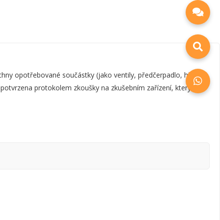
y opotřebované součástky (jako ventily, předčerpadlo, hřídel,
e potvrzena protokolem zkoušky na zkušebním zařízení, který je