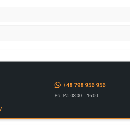
Souhlasím s GDPR
+48 798 956 956
Po–Pá: 08:00 – 16:00
y