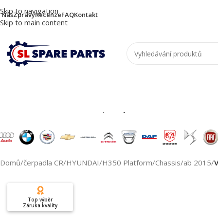
Skip to navigation
 Nás
Zprávy
Recenze
FAQ
Kontakt
Skip to main content
Nutzen Sie die Suche, um passende Produkte zu
Domů
/
čerpadla CR
/
HYUNDAI
/
H350 Platform/Chassis
/
ab 2015
/
Top výběr
Záruka kvality