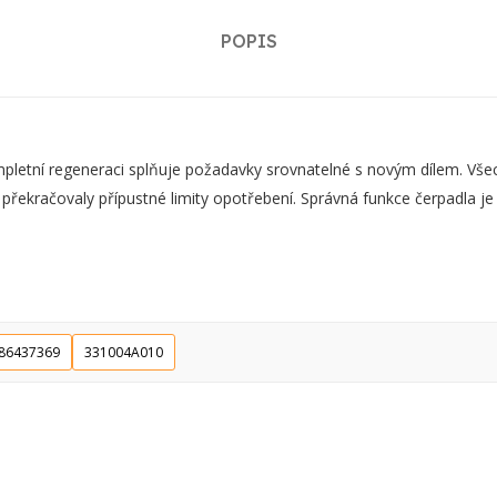
POPIS
ní regeneraci splňuje požadavky srovnatelné s novým dílem. Všechn
 překračovaly přípustné limity opotřebení. Správná funkce čerpadla j
86437369
331004A010