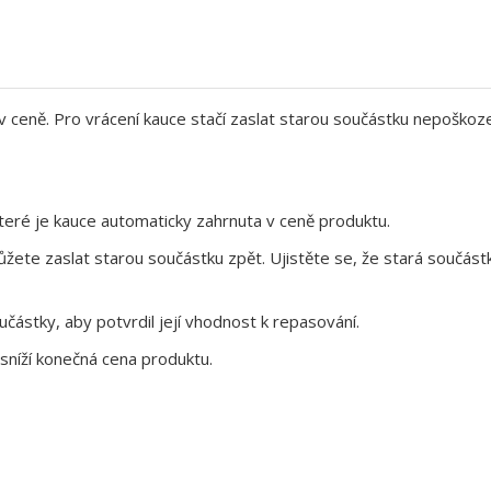
 v ceně. Pro vrácení kauce stačí zaslat starou součástku nepoškoz
eré je kauce automaticky zahrnuta v ceně produktu.
te zaslat starou součástku zpět. Ujistěte se, že stará součástk
ástky, aby potvrdil její vhodnost k repasování.
sníží konečná cena produktu.