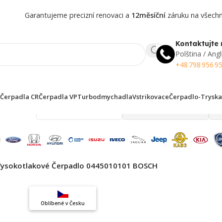
Garantujeme precizní renovaci a
12měsíční
záruku na všechny
Kontaktujte 
Polština / Angl
+48 798 956 9
Čerpadla CR
Čerpadla VP
Turbodmychadla
Vstrikovace
Čerpadlo-Tryska
 finden!
Vysokotlakové Čerpadlo 0445010101 BOSCH
Top výběr
Oblíbené v Česku
Záruka kvality