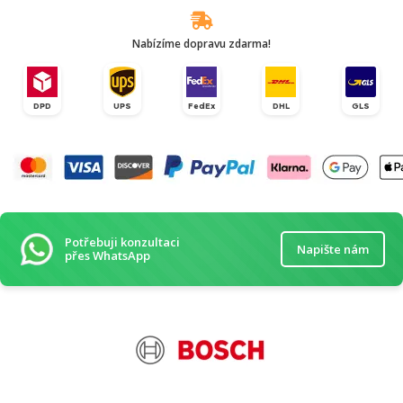
Nabízíme dopravu zdarma!
DPD
UPS
FedEx
DHL
GLS
Potřebuji konzultaci
Napište nám
přes WhatsApp