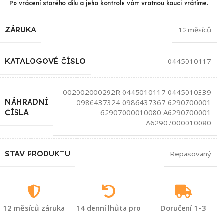
Po vrácení starého dílu a jeho kontrole vám vratnou kauci vrátíme.
ZÁRUKA
12 měsíců
KATALOGOVÉ ČÍSLO
0445010117
002002000292R 0445010117 0445010339
NÁHRADNÍ
0986437324 0986437367 6290700001
62907000010080 A6290700001
ČÍSLA
A62907000010080
STAV PRODUKTU
Repasovaný
12 měsíců záruka
14 denní lhůta pro
Doručení 1–3