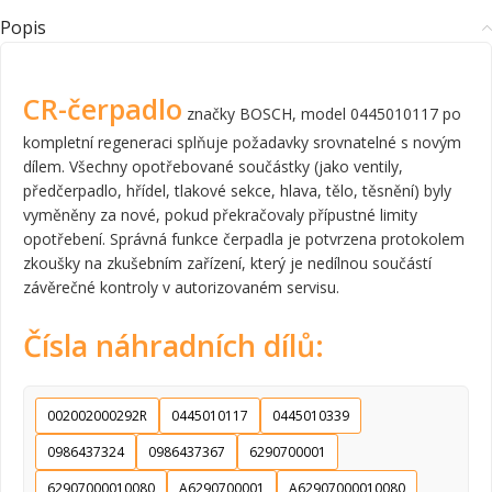
Popis
CR-čerpadlo
značky BOSCH, model 0445010117 po
kompletní regeneraci splňuje požadavky srovnatelné s novým
dílem. Všechny opotřebované součástky (jako ventily,
předčerpadlo, hřídel, tlakové sekce, hlava, tělo, těsnění) byly
vyměněny za nové, pokud překračovaly přípustné limity
opotřebení. Správná funkce čerpadla je potvrzena protokolem
zkoušky na zkušebním zařízení, který je nedílnou součástí
závěrečné kontroly v autorizovaném servisu.
Čísla náhradních dílů:
002002000292R
0445010117
0445010339
0986437324
0986437367
6290700001
62907000010080
A6290700001
A62907000010080