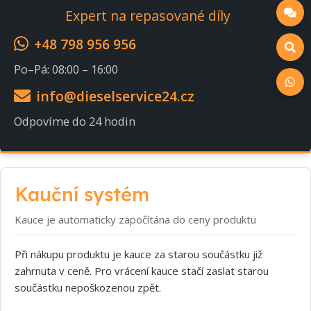
Expert na repasované díly
+48 798 956 956
Po–Pá: 08:00 – 16:00
info@dieselservice24.cz
Odpovíme do 24 hodin
Kauční systém
Kauce je automaticky započítána do ceny produktu
Při nákupu produktu je kauce za starou součástku již
zahrnuta v ceně. Pro vrácení kauce stačí zaslat starou
součástku nepoškozenou zpět.