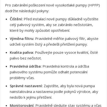
Pro zabránění poškození nové vysokotlaké pumpy (HPFP)
dodržte následující pokyny:
Čištění:
Před instalací nové pumpy důkladně vyčistěte
celý palivový systém, aby se zabránilo nečistotám,
které by mohly způsobit opotřebení.
Výměna filtru:
Pravidelně měňte palivový filtr, abyste
udrželi systém čistý a předešli přetížení pumpy.
Souhlasím s GDPR
Kvalita paliva:
Používejte pouze vysoce kvalitní, čisté
palivo bez nečistot.
Pravidelná údržba:
Pravidelná kontrola a údržba
palivového systému pomůže odhalit potenciální
problémy včas.
Správné nastavení:
Zajistěte, aby byla nová pumpa
nainstalována a nastavena podle pokynů výrobce, aby
nedošlo k jejímu přetížení.
Monitorování:
Pravidelně sledujte stav systému a včas