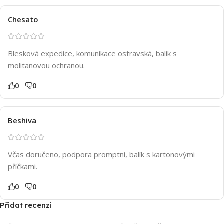
Chesato
Blesková expedice, komunikace ostravská, balík s
molitanovou ochranou.
0
0
Beshiva
Včas doručeno, podpora promptní, balík s kartonovými
příčkami.
0
0
Přidat recenzi