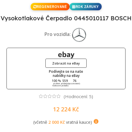
REGENEROVANÉ
ROK ZÁRUKY
Vysokotlakové Čerpadlo 0445010117 BOSCH
Pro vozidla:
Zobrazit na eBay
Podívejte se na naše
nabídky na eBay
100 %
559
76
pozitivní
prodaných
pozorovatelů
hodnocení
produktů
(Hodnocení:
5
)
12 224
Kč
(včetně
2 000
Kč
vratná kauce)