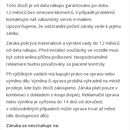
Toto zboží je od data nákupu garantováno po dobu
12 měsíců bez omezení kilometrů. V případě problémů
kontaktujte náš zákaznický servis e‑mailem.
Upozorňujeme, že odstranění pečetí záruky vede k jejímu
zániku.
Záruka pokrývá materiálové a výrobní vady do 12 měsíců
od data nákupu. Před instalací součástky ve vozidle musí
být odstraněna příčina poškození. Neopodstatněné
reklamace budou považovány za placené kontroly.
Při zjištěných vadách má kupující právo na opravu nebo
výměnu dílu. Výměna či oprava probíhá výhradně na místě
prodeje, kde bylo zboží zakoupeno. Záruka platí pouze v
kombinaci s dokladem o koupi (kopie). Reklamační oprava
nebo výměna je vyřízena do 14 dnů od doručení;
v odůvodněných případech může oprava trvat až měsíc
(dle dostupnosti dílů).
Záruka se nevztahuje na: