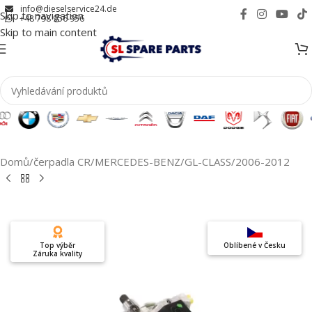
info@dieselservice24.de
Skip to navigation
+48 798 956 956
Skip to main content
Domů
/
čerpadla CR
/
MERCEDES-BENZ
/
GL-CLASS
/
2006-2012
Top výběr
Oblíbené v Česku
Záruka kvality