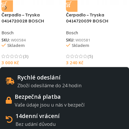
Čerpadlo – Tryska
Čerpadlo – Tryska
0414720028 BOSCH
0414720039 BOSCH
Bosch
Bosch
SKU:
W00584
SKU:
W00581
Skladem
Skladem
(3)
(5)
3 000
Kč
3 240
Kč
Rychlé odeslání
Zboží odesíláme do 24 hodin
Bezpečná platba
Vaše údaje jsou u nás v bezpečí
14denní vrácení
Bez udání důvodu