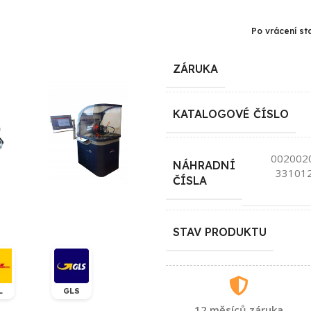
Po vrácení st
ZÁRUKA
KATALOGOVÉ ČÍSLO
002002
NÁHRADNÍ
33101
ČÍSLA
STAV PRODUKTU
L
GLS
12 měsíců záruka