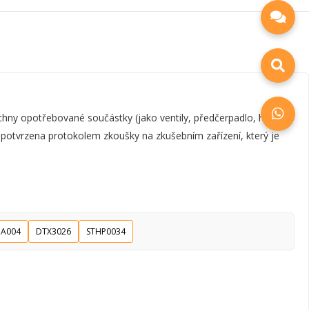
y opotřebované součástky (jako ventily, předčerpadlo, hřídel,
e potvrzena protokolem zkoušky na zkušebním zařízení, který je
A004
DTX3026
STHP0034