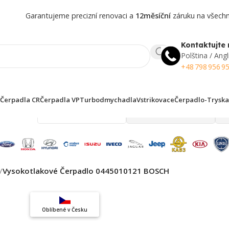
Garantujeme precizní renovaci a
12měsíční
záruku na všechny
Kontaktujte 
Polština / Angl
+48 798 956 9
Čerpadla CR
Čerpadla VP
Turbodmychadla
Vstrikovace
Čerpadlo-Tryska
 finden!
/
Vysokotlakové Čerpadlo 0445010121 BOSCH
Top výběr
Oblíbené v Česku
Záruka kvality