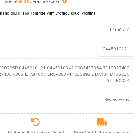
(včetně
600
Kč
vratná kauce)
arého dílu a jeho kontrole vám vratnou kauci vrátíme.
12 měsíců
0445010121
000295R 0445010121 0445010342 0986437354 3310027400
27400 430342 A81007 CRCP3S3R1103089S DDA004 DTX3026
STHP0034
Repasovaný
14 denní lhůta pro vrácení
Doručení 1–3 pracovní dny