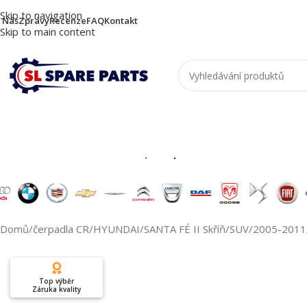
Skip to navigation
 Nás
Zprávy
Recenze
FAQ
Kontakt
Skip to main content
Nutzen Sie die Suche, um passende Produkte zu
Domů
/
čerpadla CR
/
HYUNDAI
/
SANTA FÉ II Skříň/SUV
/
2005-2011
Top výběr
Záruka kvality