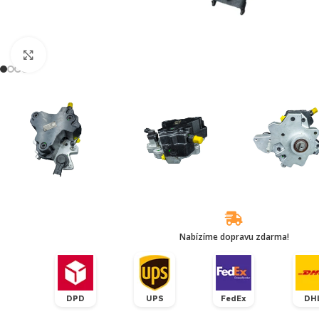
Klikněte pro zvětšení
Nabízíme dopravu zdarma!
DPD
UPS
FedEx
DH