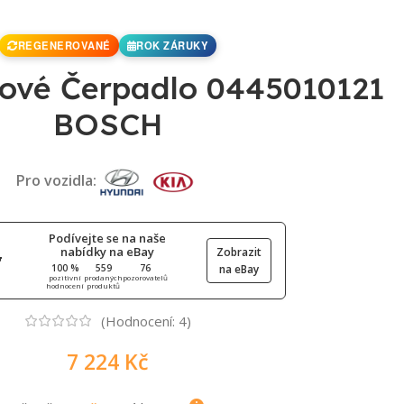
REGENEROVANÉ
ROK ZÁRUKY
ové Čerpadlo 0445010121
BOSCH
Pro vozidla:
Podívejte se na naše
nabídky na eBay
Zobrazit
100 %
559
76
na eBay
pozitivní
prodaných
pozorovatelů
hodnocení
produktů
(Hodnocení:
4
)
7 224
Kč