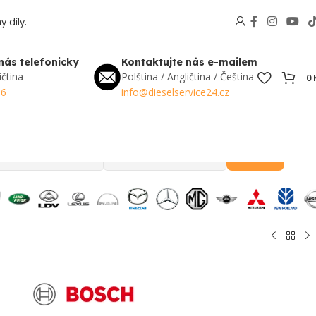
 díly.
nás telefonicky
Kontaktujte nás e-mailem
ičtina
Polština / Angličtina / Čeština
0
56
info@dieselservice24.cz
Hledat
Oblíbené v Česku