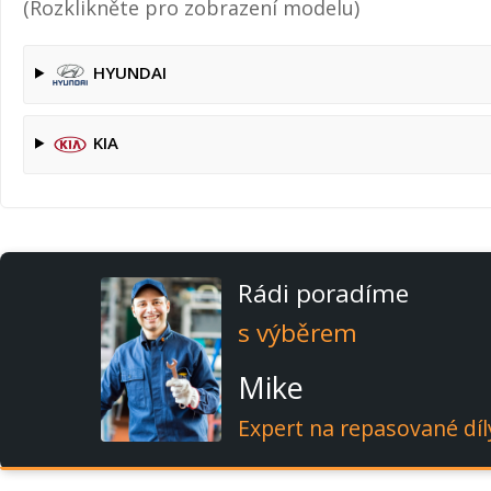
(Rozklikněte pro zobrazení modelu)
HYUNDAI
KIA
Rádi poradíme
s výběrem
Mike
Expert na repasované díl