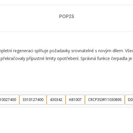
POPIS
ní regeneraci splňuje požadavky srovnatelné s novým dílem. Všechn
 překračovaly přípustné limity opotřebení. Správná funkce čerpadla j
10027400
3310127400
430342
A81007
CRCP3S3R1103089S
DD