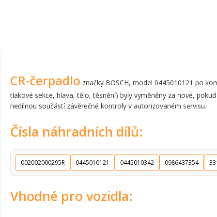
CR-čerpadlo
značky BOSCH, model 0445010121 po komplet
tlakové sekce, hlava, tělo, těsnění) byly vyměněny za nové, pokud
nedílnou součástí závěrečné kontroly v autorizovaném servisu.
Čísla náhradních dílů:
002002000295R
0445010121
0445010342
0986437354
33
Vhodné pro vozidla: