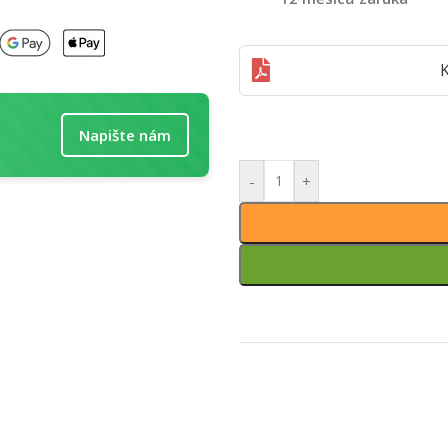
K
Napište nám
-
+