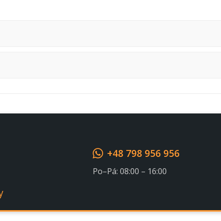
Souhlasím s GDPR
+48 798 956 956
Po–Pá: 08:00 – 16:00
y