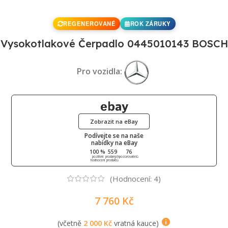
REGENEROVANÉ
ROK ZÁRUKY
Vysokotlakové Čerpadlo 0445010143 BOSCH
Pro vozidla:
Zobrazit na eBay
Podívejte se na naše
nabídky na eBay
100 %
559
76
pozitivní
prodaných
pozorovatelů
hodnocení
produktů
(Hodnocení:
4
)
7 760
Kč
(včetně
2 000
Kč
vratná kauce)