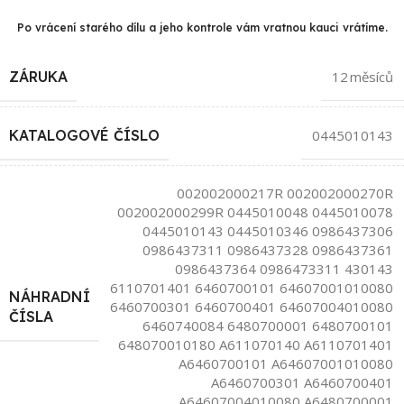
Po vrácení starého dílu a jeho kontrole vám vratnou kauci vrátíme.
ZÁRUKA
12 měsíců
KATALOGOVÉ ČÍSLO
0445010143
002002000217R 002002000270R
002002000299R 0445010048 0445010078
0445010143 0445010346 0986437306
0986437311 0986437328 0986437361
0986437364 0986473311 430143
6110701401 6460700101 64607001010080
NÁHRADNÍ
6460700301 6460700401 64607004010080
ČÍSLA
6460740084 6480700001 6480700101
648070010180 A611070140 A6110701401
A6460700101 A64607001010080
A6460700301 A6460700401
A64607004010080 A6480700001