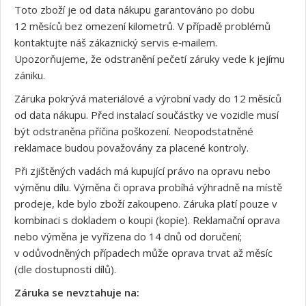
Toto zboží je od data nákupu garantováno po dobu
12 měsíců bez omezení kilometrů. V případě problémů
kontaktujte náš zákaznický servis e‑mailem.
Upozorňujeme, že odstranění pečetí záruky vede k jejímu
zániku.
Záruka pokrývá materiálové a výrobní vady do 12 měsíců
od data nákupu. Před instalací součástky ve vozidle musí
být odstraněna příčina poškození. Neopodstatněné
reklamace budou považovány za placené kontroly.
Při zjištěných vadách má kupující právo na opravu nebo
výměnu dílu. Výměna či oprava probíhá výhradně na místě
prodeje, kde bylo zboží zakoupeno. Záruka platí pouze v
kombinaci s dokladem o koupi (kopie). Reklamační oprava
nebo výměna je vyřízena do 14 dnů od doručení;
v odůvodněných případech může oprava trvat až měsíc
(dle dostupnosti dílů).
Záruka se nevztahuje na: