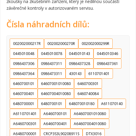
zkoušky na zkušebním zařízení, který je nedílnou součástí
závěrečné kontroly v autorizovaném servisu.
Čísla náhradních dílů:
002002000217R
002002000270R
002002000299R
0445010048
0445010078
0445010143
0445010346
0986437306
0986437311
0986437328
0986437361
0986437364
0986473311
430143
6110701401
6460700101
64607001010080
6460700301
6460700401
64607004010080
6460740084
6480700001
6480700101
648070010180
A611070140
A6110701401
A6460700101
A64607001010080
A6460700301
A6460700401
A64607004010080
A6480700001
CRCP3S3L90208911S
DTX3016