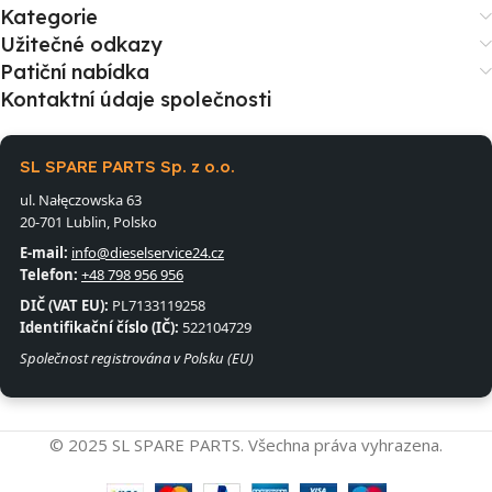
Kategorie
Užitečné odkazy
Patiční nabídka
Kontaktní údaje společnosti
SL SPARE PARTS Sp. z o.o.
ul. Nałęczowska 63
20-701 Lublin, Polsko
E-mail:
info@dieselservice24.cz
Telefon:
+48 798 956 956
DIČ (VAT EU):
PL7133119258
Identifikační číslo (IČ):
522104729
Společnost registrována v Polsku (EU)
© 2025 SL SPARE PARTS. Všechna práva vyhrazena.