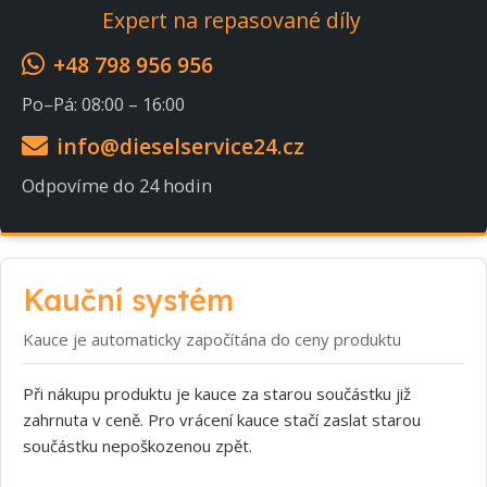
Expert na repasované díly
+48 798 956 956
Po–Pá: 08:00 – 16:00
info@dieselservice24.cz
Odpovíme do 24 hodin
Kauční systém
Kauce je automaticky započítána do ceny produktu
Při nákupu produktu je kauce za starou součástku již
zahrnuta v ceně. Pro vrácení kauce stačí zaslat starou
součástku nepoškozenou zpět.