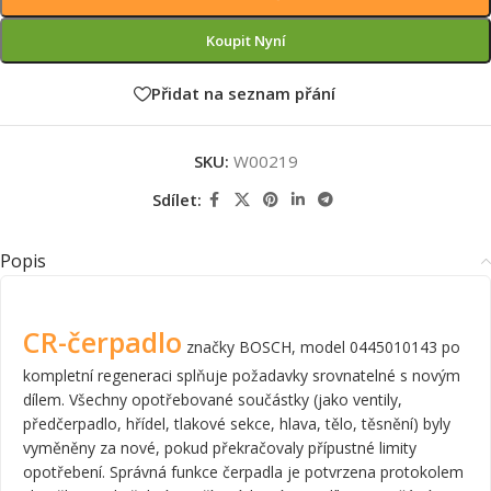
Koupit Nyní
Přidat na seznam přání
SKU:
W00219
Sdílet:
Popis
CR-čerpadlo
značky BOSCH, model 0445010143 po
kompletní regeneraci splňuje požadavky srovnatelné s novým
dílem. Všechny opotřebované součástky (jako ventily,
předčerpadlo, hřídel, tlakové sekce, hlava, tělo, těsnění) byly
vyměněny za nové, pokud překračovaly přípustné limity
opotřebení. Správná funkce čerpadla je potvrzena protokolem