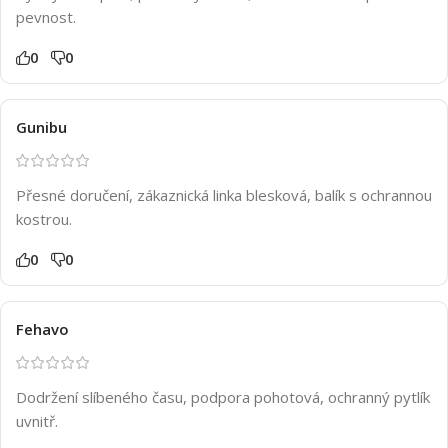
pevnost.
0
0
Gunibu
Přesné doručení, zákaznická linka blesková, balík s ochrannou
kostrou.
0
0
Fehavo
Dodržení slíbeného času, podpora pohotová, ochranný pytlík
uvnitř.