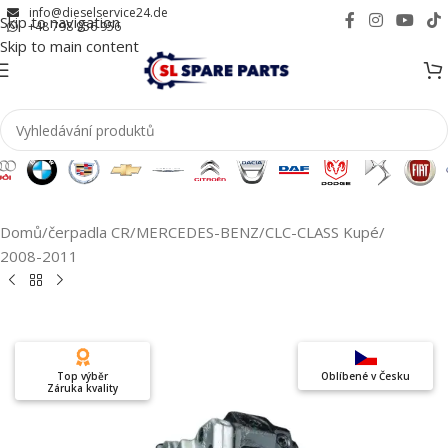
info@dieselservice24.de
Skip to navigation
+48 798 956 956
Skip to main content
Domů
/
čerpadla CR
/
MERCEDES-BENZ
/
CLC-CLASS Kupé
/
2008-2011
Top výběr
Oblíbené v Česku
Záruka kvality