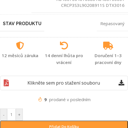
CRCP3S3L90208911S DTX3016
STAV PRODUKTU
Repasovaný
12 měsíců záruka
14 denní lhůta pro
Doručení 1–3
vrácení
pracovní dny
Klikněte sem pro stažení souboru
9
prodané v posledním
-
+
Přidat Do Košíku