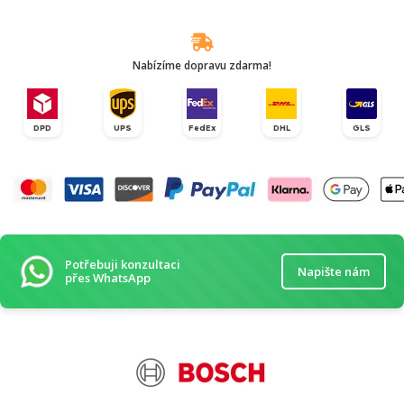
Nabízíme dopravu zdarma!
DPD
UPS
FedEx
DHL
GLS
Potřebuji konzultaci
Napište nám
přes WhatsApp